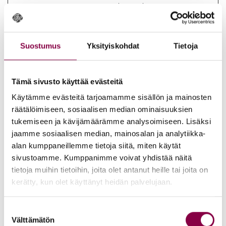
on how the
visitor uses the
website.
Suostumus
Yksityiskohdat
Tietoja
_ga_# [x3]
Google
Used by Google
2
Analytics to
vuotta
Tämä sivusto käyttää evästeitä
collect data on
the number of
Käytämme evästeitä tarjoamamme sisällön ja mainosten
räätälöimiseen, sosiaalisen median ominaisuuksien
times a user has
tukemiseen ja kävijämäärämme analysoimiseen. Lisäksi
visited the
jaamme sosiaalisen median, mainosalan ja analytiikka-
website as well as
alan kumppaneillemme tietoja siitä, miten käytät
dates for the first
sivustoamme. Kumppanimme voivat yhdistää näitä
and most recent
tietoja muihin tietoihin, joita olet antanut heille tai joita on
visit.
kerätty, kun olet käyttänyt heidän palvelujaan.
Suostumuksen
Markkinointi (30)
Välttämätön
valinta