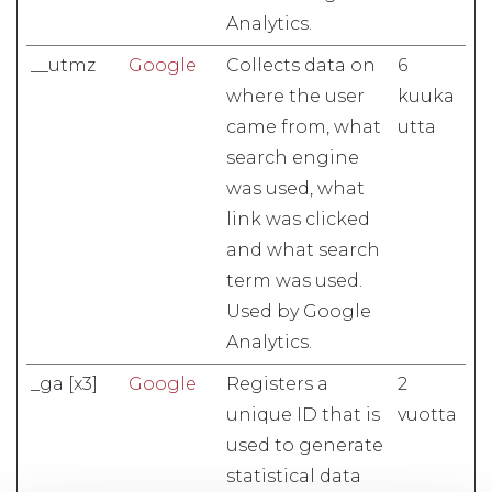
Analytics.
__utmz
Google
Collects data on
6
where the user
kuuka
came from, what
utta
search engine
was used, what
link was clicked
and what search
term was used.
Used by Google
Analytics.
_ga [x3]
Google
Registers a
2
unique ID that is
vuotta
used to generate
statistical data