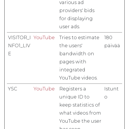
various ad
providers' bids
for displaying
user ads.
VISITOR_I
YouTube
Tries to estimate
180
NFO1_LIV
the users'
päivää
E
bandwidth on
pages with
integrated
YouTube videos.
YSC
YouTube
Registers a
Istunt
unique ID to
o
keep statistics of
what videos from
YouTube the user