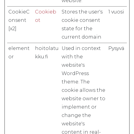
website.
CookieC
Cookieb
Stores the user's
1 vuosi
onsent
ot
cookie consent
[x2]
state for the
current domain
element
hoitolatu
Used in context
Pysyvä
or
kku.fi
with the
website's
WordPress
theme. The
cookie allows the
website owner to
implement or
change the
website's
content in real-