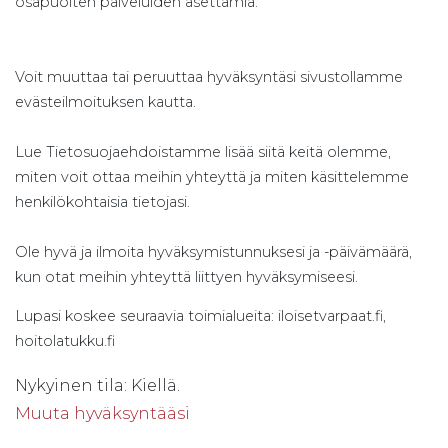
osapuolten palveluiden asettamia.
Voit muuttaa tai peruuttaa hyväksyntäsi sivustollamme
evästeilmoituksen kautta.
Lue Tietosuojaehdoistamme lisää siitä keitä olemme,
miten voit ottaa meihin yhteyttä ja miten käsittelemme
henkilökohtaisia tietojasi.
Ole hyvä ja ilmoita hyväksymistunnuksesi ja -päivämäärä,
kun otat meihin yhteyttä liittyen hyväksymiseesi.
Lupasi koskee seuraavia toimialueita: iloisetvarpaat.fi,
hoitolatukku.fi
Nykyinen tila: Kiellä.
Muuta hyväksyntääsi