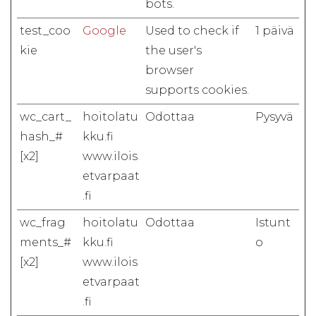
bots.
test_coo
Google
Used to check if
1 päivä
kie
the user's
browser
supports cookies.
wc_cart_
hoitolatu
Odottaa
Pysyvä
hash_#
kku.fi
[x2]
www.ilois
etvarpaat
.fi
wc_frag
hoitolatu
Odottaa
Istunt
ments_#
kku.fi
o
[x2]
www.ilois
etvarpaat
.fi