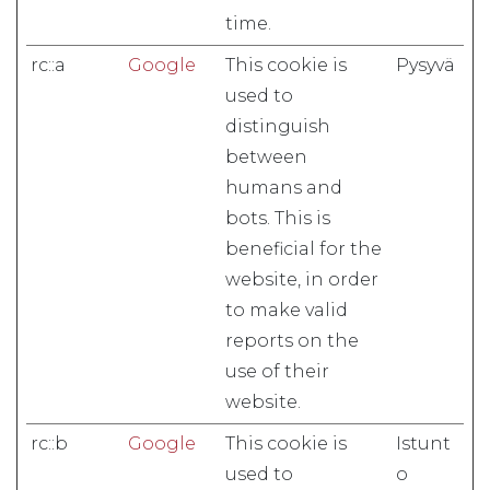
time.
rc::a
Google
This cookie is
Pysyvä
used to
distinguish
between
humans and
bots. This is
beneficial for the
website, in order
to make valid
reports on the
use of their
website.
rc::b
Google
This cookie is
Istunt
used to
o