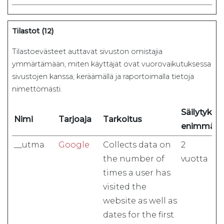
Tilastot (12)
Tilastoevästeet auttavat sivuston omistajia
ymmärtämään, miten käyttäjät ovat vuorovaikutuksessa
sivustojen kanssa, keräämällä ja raportoimalla tietoja
nimettömästi.
Säilytykse
Nimi
Tarjoaja
Tarkoitus
enimmäis
__utma
Google
Collects data on
2
the number of
vuotta
times a user has
visited the
website as well as
dates for the first