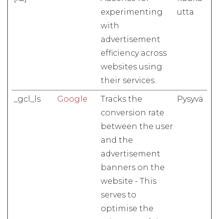
experimenting
utta
with
advertisement
efficiency across
websites using
their services.
_gcl_ls
Google
Tracks the
Pysyvä
conversion rate
between the user
and the
advertisement
banners on the
website - This
serves to
optimise the