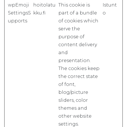
wpEmoji
hoitolatu
This cookie is
Istunt
SettingsS
kku.fi
part of a bundle
o
upports
of cookies which
serve the
purpose of
content delivery
and
presentation.
The cookies keep
the correct state
of font,
blog/picture
sliders, color
themes and
other website
settings.