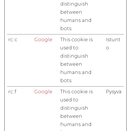
distinguish
between
humans and
bots.
rc::c
Google
This cookie is
Istunt
used to
o
distinguish
between
humans and
bots.
rc::f
Google
This cookie is
Pysyvä
used to
distinguish
between
humans and