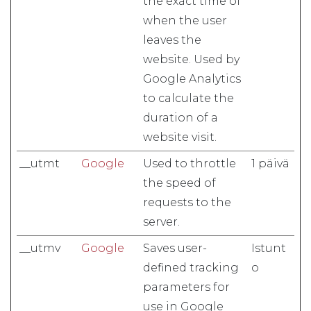
the exact time of
when the user
leaves the
website. Used by
Google Analytics
to calculate the
duration of a
website visit.
__utmt
Google
Used to throttle
1 päivä
the speed of
requests to the
server.
__utmv
Google
Saves user-
Istunt
defined tracking
o
parameters for
use in Google