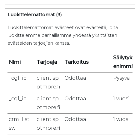
Luokittelemattomat (3)
Luokittelemattomat evästeet ovat evästeitä, joita
luokittelemme parhaillamme yhdessä yksittäisten
evästeiden tarjoajien kanssa.
Säilytykse
Nimi
Tarjoaja
Tarkoitus
enimmäis
_cgl_id
client.sp
Odottaa
Pysyvä
otmore.fi
_cgl_id
client.sp
Odottaa
1 vuosi
otmore.fi
crm_list_
client.sp
Odottaa
1 vuosi
sw
otmore.fi