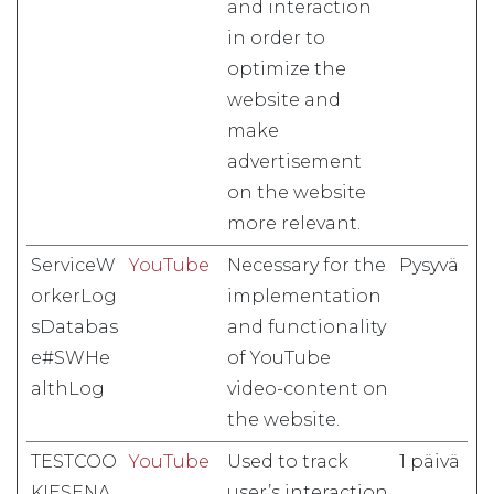
and interaction
in order to
optimize the
website and
make
advertisement
on the website
more relevant.
ServiceW
YouTube
Necessary for the
Pysyvä
orkerLog
implementation
sDatabas
and functionality
e#SWHe
of YouTube
althLog
video-content on
the website.
TESTCOO
YouTube
Used to track
1 päivä
KIESENA
user’s interaction