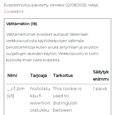
Evästeilmoitus päivitetty viimeksi 02/08/2026, tekijä:
Cookiebot
:
Välttämätön (18)
Välttämättömät evästeet auttavat tekemään
verkkosivustosta käyttökelpoisen sallimalla
perustoimintoja kuten sivulla siirtymisen ja sivuston
suojattujen alueiden käytön. Verkkosivusto ei toimi
kunnolla ilman näitä evästeitä.
Säilytykse
Nimi
Tarjoaja
Tarkoitus
enimmäis
__cf_bm
hoitolatu
This cookie is
1 päivä
[x3]
kku.fi
used to
www.hoit
distinguish
olatukku.
between