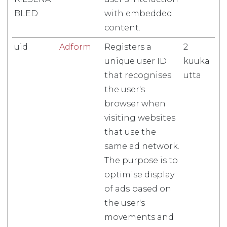
BLED
with embedded
content.
uid
Adform
Registers a
2
unique user ID
kuuka
that recognises
utta
the user's
browser when
visiting websites
that use the
same ad network.
The purpose is to
optimise display
of ads based on
the user's
movements and