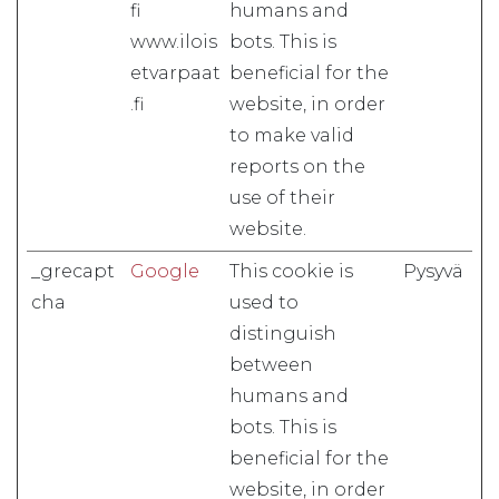
fi
humans and
www.ilois
bots. This is
etvarpaat
beneficial for the
.fi
website, in order
to make valid
reports on the
use of their
website.
_grecapt
Google
This cookie is
Pysyvä
cha
used to
distinguish
between
humans and
bots. This is
beneficial for the
website, in order