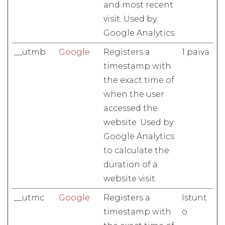
and most recent
visit. Used by
Google Analytics.
__utmb
Google
Registers a
1 päivä
timestamp with
the exact time of
when the user
accessed the
website. Used by
Google Analytics
to calculate the
duration of a
website visit.
__utmc
Google
Registers a
Istunt
timestamp with
o