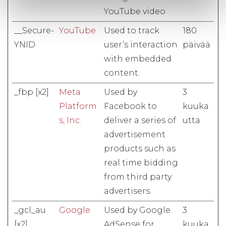
YouTube video
__Secure-
YouTube
Used to track
180
YNID
user’s interaction
päivää
with embedded
content.
_fbp [x2]
Meta
Used by
3
Platform
Facebook to
kuuka
s, Inc.
deliver a series of
utta
advertisement
products such as
real time bidding
from third party
advertisers.
_gcl_au
Google
Used by Google
3
[x2]
AdSense for
kuuka