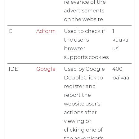
relevance of the
advertisements
on the website.
C
Adform
Used to check if
1
the user's
kuuka
browser
usi
supports cookies.
IDE
Google
Used by Google
400
DoubleClick to
päivää
register and
report the
website user's
actions after
viewing or
clicking one of
the advertiser's