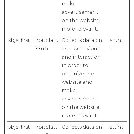
make
advertisement
on the website
more relevant.
sbjs_first
hoitolatu
Collects data on
Istunt
kku.fi
user behaviour
o
and interaction
in order to
optimize the
website and
make
advertisement
on the website
more relevant.
sbjs_first_
hoitolatu
Collects data on
Istunt