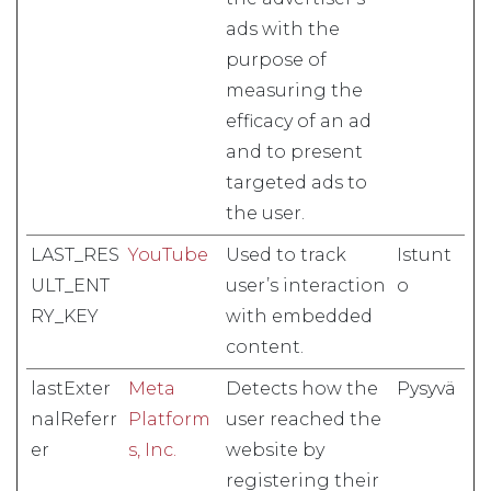
ads with the
purpose of
measuring the
efficacy of an ad
and to present
targeted ads to
the user.
LAST_RES
YouTube
Used to track
Istunt
ULT_ENT
user’s interaction
o
RY_KEY
with embedded
content.
lastExter
Meta
Detects how the
Pysyvä
nalReferr
Platform
user reached the
er
s, Inc.
website by
registering their