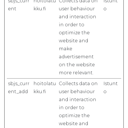
sbjs_curr
hoitolatu
Collects data on
Istunt
ent
kku.fi
user behaviour
o
and interaction
in order to
optimize the
website and
make
advertisement
on the website
more relevant.
sbjs_curr
hoitolatu
Collects data on
Istunt
ent_add
kku.fi
user behaviour
o
and interaction
in order to
optimize the
website and