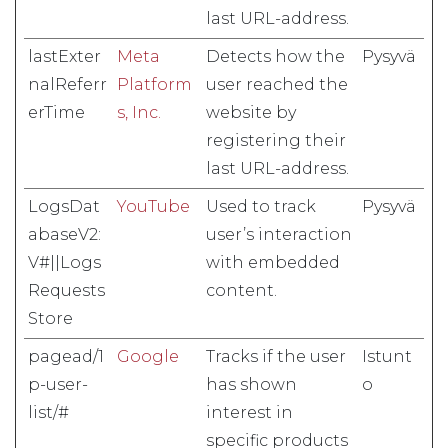
last URL-address.
lastExter
Meta
Detects how the
Pysyvä
nalReferr
Platform
user reached the
erTime
s, Inc.
website by
registering their
last URL-address.
LogsDat
YouTube
Used to track
Pysyvä
abaseV2:
user’s interaction
V#||Logs
with embedded
Requests
content.
Store
pagead/1
Google
Tracks if the user
Istunt
p-user-
has shown
o
list/#
interest in
specific products