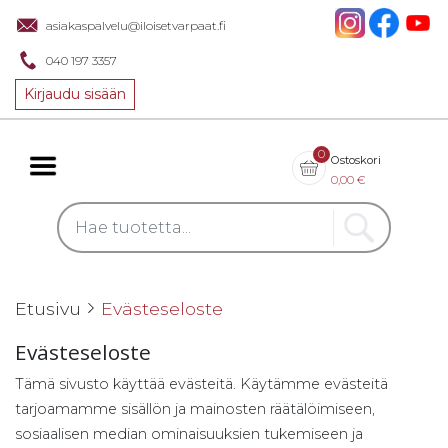
asiakaspalvelu@iloisetvarpaat.fi
040 197 3357
Kirjaudu sisään
0
Ostoskori
0,00
€
Etusivu
Evästeseloste
Evästeseloste
Tämä sivusto käyttää evästeitä. Käytämme evästeitä
tarjoamamme sisällön ja mainosten räätälöimiseen,
sosiaalisen median ominaisuuksien tukemiseen ja