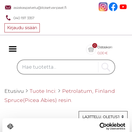
asiakaspalvelu@iloisetvarpaat.fi
040 197 3357
Kirjaudu sisään
0
Ostoskori
0,00
€
Etusivu
Tuote Inci:
Petrolatum, Finland
Spruce(Picea Abies) resin.