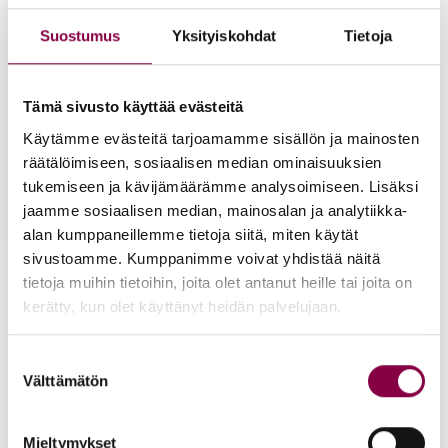
Suostumus
Yksityiskohdat
Tietoja
Tämä sivusto käyttää evästeitä
Käytämme evästeitä tarjoamamme sisällön ja mainosten
räätälöimiseen, sosiaalisen median ominaisuuksien
tukemiseen ja kävijämäärämme analysoimiseen. Lisäksi
jaamme sosiaalisen median, mainosalan ja analytiikka-
alan kumppaneillemme tietoja siitä, miten käytät
sivustoamme. Kumppanimme voivat yhdistää näitä
Iloi­set Var­paat -pih­ka­
voi­de 20%, 30 g
tietoja muihin tietoihin, joita olet antanut heille tai joita on
kerätty, kun olet käyttänyt heidän palvelujaan.
31,90
€
Lisää ostoskoriin
Suostumuksen
Välttämätön
valinta
Mieltymykset