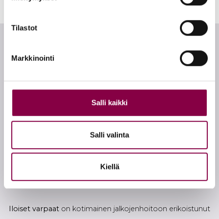
Tilastot
Markkinointi
Tietoa tilaajalle
Yhteystiedot
Toimitusehdot
Salli kaikki
Rekisteriseloste
Evästeseloste
Salli valinta
Peruuttamisoikeus
Kiellä
Iloiset varpaat
on kotimainen jalkojenhoitoon erikoistunut