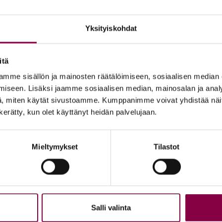
Yksityiskohdat
itä
mme sisällön ja mainosten räätälöimiseen, sosiaalisen median
ka­kyl­py­
iseen. Lisäksi jaamme sosiaalisen median, mainosalan ja analy
50 ml
, miten käytät sivustoamme. Kumppanimme voivat yhdistää näitä t
n kerätty, kun olet käyttänyt heidän palvelujaan.
iin
Mieltymykset
Tilastot
Salli valinta