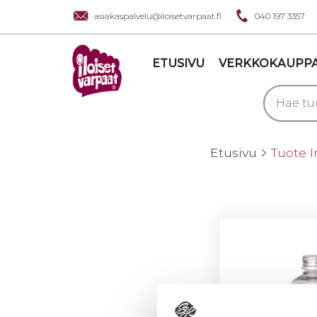
asiakaspalvelu@iloisetvarpaat.fi
040 197 3357
ETUSIVU
VERKKOKAUPP
Etusivu
Tuote I