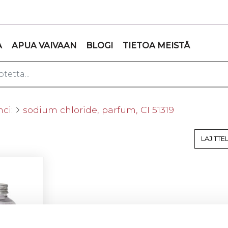
A
APUA VAIVAAN
BLOGI
TIETOA MEISTÄ
nci:
sodium chloride, parfum, CI 51319