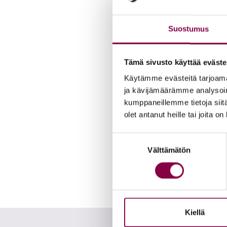
Suostumus
Tämä sivusto käyttää eväste
Käytämme evästeitä tarjoama
Iloi­set var­paat -jal­
ja kävijämäärämme analysoim
suo­la, la­ven­te­li 1
kumppaneillemme tietoja siitä
11,90
€
olet antanut heille tai joita o
Lisää ostoskor
Suostumuksen
Välttämätön
valinta
Kiellä