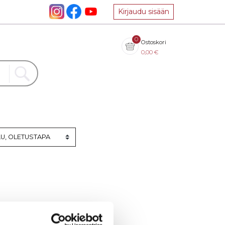
Kirjaudu sisään
0
Ostoskori
0,00
€