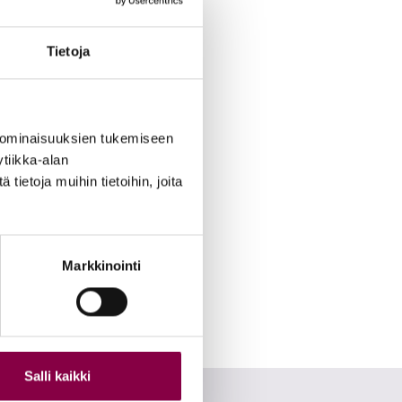
Tietoja
 ominaisuuksien tukemiseen
tiikka-alan
ietoja muihin tietoihin, joita
Markkinointi
Salli kaikki