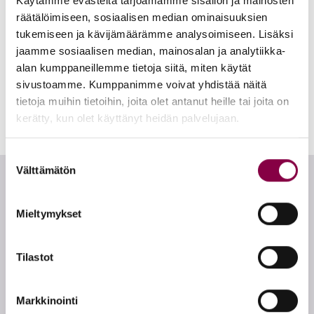
Käytämme evästeitä tarjoamamme sisällön ja mainosten
räätälöimiseen, sosiaalisen median ominaisuuksien
tukemiseen ja kävijämäärämme analysoimiseen. Lisäksi
jaamme sosiaalisen median, mainosalan ja analytiikka-
Salasanan palautus
alan kumppaneillemme tietoja siitä, miten käytät
sivustoamme. Kumppanimme voivat yhdistää näitä
tietoja muihin tietoihin, joita olet antanut heille tai joita on
kerätty, kun olet käyttänyt heidän palvelujaan.
Suostumuksen
Välttämätön
valinta
Tietoa tilaajalle
Mieltymykset
Yhteystiedot
Toimitusehdot
Tilastot
Rekisteriseloste
Evästeseloste
Markkinointi