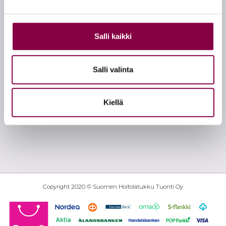
Peruuttamisoikeus
Salli kaikki
Salli valinta
Iloiset varpaat
on kotimainen jalkojenhoitoon erikoistunut
verkkokauppa, joka on palvellut jalkahoidon ja hyvinvoinnin
Kiellä
ammattilaisia jo vuodesta 1985 asti!
Copyright 2020 © Suomen Hoitolatukku Tuonti Oy