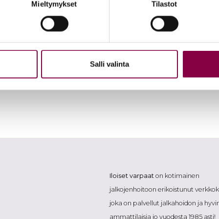
Mieltymykset
Tilastot
tyisyyden suoja
.
Salli valinta
Iloiset varpaat
on kotimainen
jalkojenhoitoon erikoistunut verkk
joka on palvellut jalkahoidon ja hyvi
ammattilaisia jo vuodesta 1985 asti!