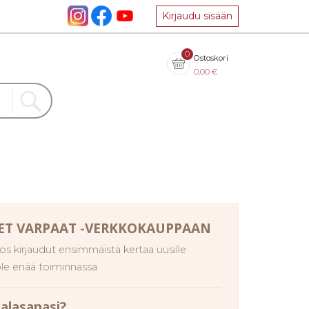
Kirjaudu sisään
0
Ostoskori
0,00
€
­SET VAR­PAAT -VERK­KO­KAUP­PAAN
os kirjaudut ensimmäistä kertaa uusille
 ole enää toiminnassa.
la­sa­na­si?