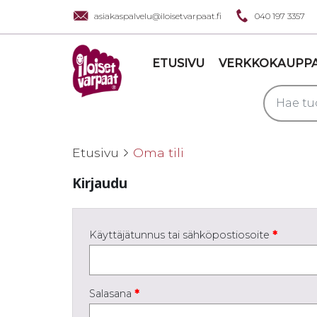
asiakaspalvelu@iloisetvarpaat.fi
040 197 3357
ETUSIVU
VERKKOKAUPP
Etusivu
Oma tili
Kir­jau­du
Käyttäjätunnus tai sähköpostiosoite
*
Salasana
*