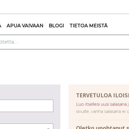
A
APUA VAIVAAN
BLOGI
TIETOA MEISTÄ
TER­VE­TU­LOA ILOI
Luo itsellesi uusi salasana
j
sivuille, vanha salasana ei
Olet­ko unoh­ta­nut sa­