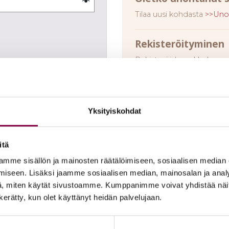
Tilaa uusi kohdasta
>>Unoh
Re­kis­te­röi­ty­mi­nen
Rekisteröidy verkkokauppa
Yksityiskohdat
itä
mme sisällön ja mainosten räätälöimiseen, sosiaalisen median
iseen. Lisäksi jaamme sosiaalisen median, mainosalan ja analy
, miten käytät sivustoamme. Kumppanimme voivat yhdistää näitä t
n kerätty, kun olet käyttänyt heidän palvelujaan.
.