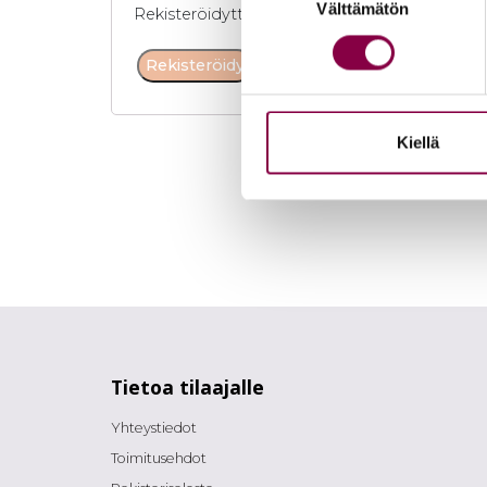
Välttämätön
valinta
Rekisteröidyttyäsi hyväksyt käyttöehdot:
Yksi
Rekisteröidy
Kiellä
Tietoa tilaajalle
Yhteystiedot
Toimitusehdot