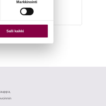
Markkinointi
Salli kaikki
okauppa,
nvoinnin