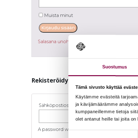
Muista minut
Kirjaudu sisään
Salasana unohtunut?
Suostumus
Re­kis­te­röi­dy
Tämä sivusto käyttää eväste
Käytämme evästeitä tarjoama
ja kävijämäärämme analysoim
Sähköpostiosoite
*
kumppaneillemme tietoja siitä
olet antanut heille tai joita o
A password will be sent to your email address
Suostumuksen