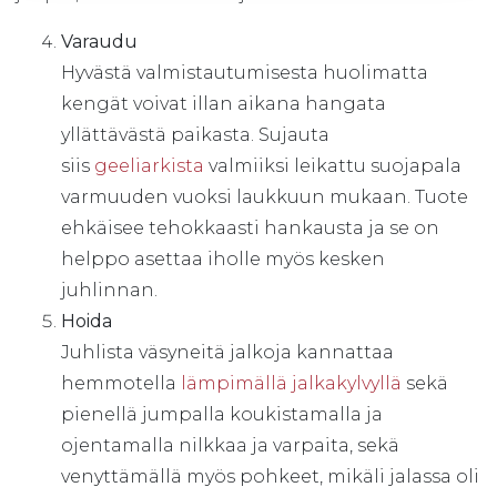
Varaudu
Hyvästä valmistautumisesta huolimatta
kengät voivat illan aikana hangata
yllättävästä paikasta. Sujauta
siis
geeliarkista
valmiiksi leikattu suojapala
varmuuden vuoksi laukkuun mukaan. Tuote
ehkäisee tehokkaasti hankausta ja se on
helppo asettaa iholle myös kesken
juhlinnan.
Hoida
Juhlista väsyneitä jalkoja kannattaa
hemmotella
lämpimällä jalkakylvyllä
sekä
pienellä jumpalla koukistamalla ja
ojentamalla nilkkaa ja varpaita, sekä
venyttämällä myös pohkeet, mikäli jalassa oli