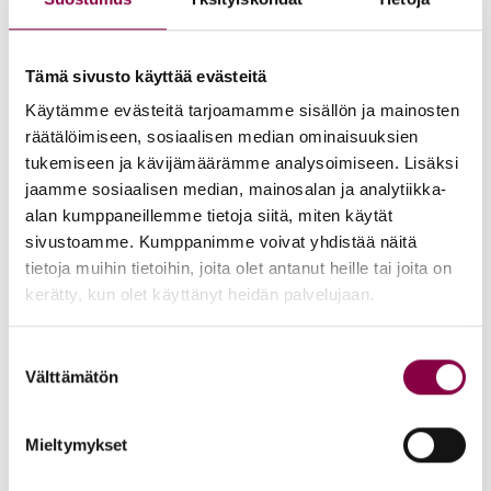
Valmistele
Hoida jalat kuntoon ennen juhlia.
Kotihoidon suosituksena raspaa
Tämä sivusto käyttää evästeitä
kovettumat
Footlogix-
Käytämme evästeitä tarjoamamme sisällön ja mainosten
kovettumaspraylla
ja
leikkaa
räätälöimiseen, sosiaalisen median ominaisuuksien
varpaankynnet
– näin ehkäistään ikävää
tukemiseen ja kävijämäärämme analysoimiseen. Lisäksi
hankausta kapeissa kengissä.
jaamme sosiaalisen median, mainosalan ja analytiikka-
Ehkäise
alan kumppaneillemme tietoja siitä, miten käytät
sivustoamme. Kumppanimme voivat yhdistää näitä
Korkokenkiin on suositeltavaa
tietoja muihin tietoihin, joita olet antanut heille tai joita on
asettaa
päkiätyyny
keventämään päkiän
kerätty, kun olet käyttänyt heidän palvelujaan.
aluetta ja ehkäisemään jalan liukumista
kengässä. Sukan alle puettavat
Suostumuksen
erilaiset
vaivaisenluusujojat
ja
päkiäpehmust
Välttämätön
valinta
eet
ovat mainioita kiputilojen ehkäisyyn ja
oikean pohjallisen valinta tukee jalkaa.
Mieltymykset
Tutustu verkkokaupassamme esimerkiksi: