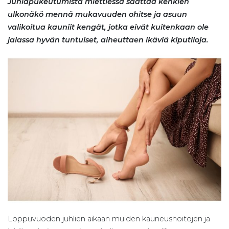
Juhlapukeutumista miettiessä saattaa kenkien
ulkonäkö mennä mukavuuden ohitse ja asuun
valikoitua kauniit kengät, jotka eivät kuitenkaan ole
jalassa hyvän tuntuiset, aiheuttaen ikäviä kiputiloja.
Loppuvuoden juhlien aikaan muiden kauneushoitojen ja