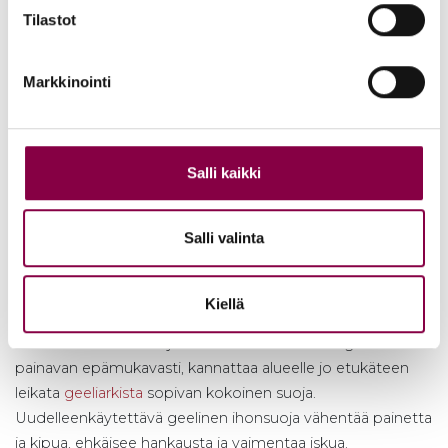
Bergal pokittais/pitkittäisholvi -
Tilastot
pohjalliset
lättäjaloille ja helposti väsyville
jaloille tukemaan päkiän aluetta ja jalan
Markkinointi
sisäkaarta
Bergal Sensation -pohjalliset
, jotka on
suunniteltu käyttäjille, jotka seisovat tai
Salli kaikki
kävelevät paljon
Hikoilevat jalat liukuvat kengässä ja saavat helposti
Salli valinta
hiertymiä aikaan – jalat voikin talkita ennen juhlia tai
käyttää
hikoilusta kärsiville jaloille tarkoitettua Footlogix-
vaahtovoidetta.
Kiellä
Mikäli kenkien sisäänajossa on huomannut kengän
painavan epämukavasti, kannattaa alueelle jo etukäteen
leikata
geeliarkista
sopivan kokoinen suoja.
Uudelleenkäytettävä geelinen ihonsuoja vähentää painetta
ja kipua, ehkäisee hankausta ja vaimentaa iskua.