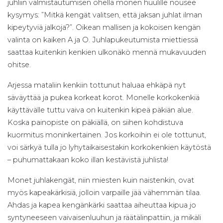
juhliin valmistautumisen ohella monen huulille nousee
kysymys: ”Mitkä kengät valitsen, että jaksan juhlat ilman
kipeytyviä jalkoja?”. Oikean mallisen ja kokoisen kengän
valinta on kaiken A ja O. Juhlapukeutumista miettiessä
saattaa kuitenkin kenkien ulkonäkö mennä mukavuuden
ohitse.
Arjessa mataliin kenkiin tottunut haluaa ehkäpä nyt
säväyttää ja pukea korkeat korot. Monelle korkokenkiä
käyttävälle tuttu vaiva on kuitenkin kipeä päkiän alue.
Koska painopiste on päkiällä, on siihen kohdistuva
kuormitus moninkertainen. Jos korkoihin ei ole tottunut,
voi särkyä tulla jo lyhytaikaisestakin korkokenkien käytöstä
– puhumattakaan koko illan kestävistä juhlista!
Monet juhlakengät, niin miesten kuin naistenkin, ovat
myös kapeakärkisiä, jolloin varpaille jää vähemmän tilaa.
Ahdas ja kapea kengänkärki saattaa aiheuttaa kipua jo
syntyneeseen vaivaisenluuhun ja räätälinpattiin, ja mikäli