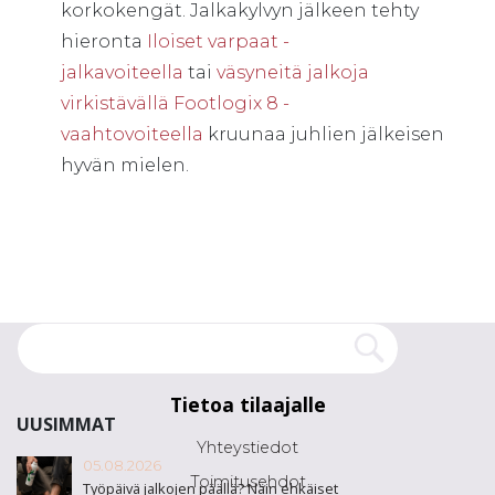
korkokengät. Jalkakylvyn jälkeen tehty
hieronta
Iloiset varpaat -
jalkavoiteella
tai
väsyneitä jalkoja
virkistävällä Footlogix 8 -
vaahtovoiteella
kruunaa juhlien jälkeisen
hyvän mielen.
Tietoa tilaajalle
UUSIMMAT
Yhteystiedot
05.08.2026
Toimitusehdot
Työpäivä jalkojen päällä? Näin ehkäiset