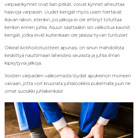
varpaankynnet ovat liian pitkät, voivat kynnet aiheuttaa
haavoja varpaisiin. Uudet kengät myös usein hiertävät
ikävän rakon, etenkin, jos jalkoja ei ole ehtinyt totuttaa
kenkiin ennen juhlia. Asuun saattaakin siis valikoitua kauniit
kengät, jotka eivät kuitenkaan ole jalassa hyvän tuntuiset.
Oikeat kotihoitotuotteet apunasi, on sinun mahdollista
keskittyä nauttimaan läheistesi seurasta ja juhlia ilman
kipeytyviä jalkoja.
Iloisten varpaiden valikoimasta löydät apukeinon moneen
vaivaan, jotta voit kruunata juhlalookkisi pukemalla juuri ne
omat suosikki juhlakenkäsi!