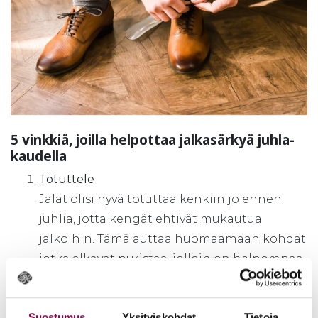
5 vink­kiä, joil­la hel­pot­taa jal­ka­sär­kyä juh­la­
kau­del­la
Totuttele
Jalat olisi hyvä totuttaa kenkiin jo ennen
juhlia, jotta kengät ehtivät mukautua
jalkoihin. Tämä auttaa huomaamaan kohdat
jotka alkavat puristaa, jolloin on helpompaa
varautua oikeilla tuotteilla niiden
suojaamiseen.
Suostumus
Yksityiskohdat
Tietoja