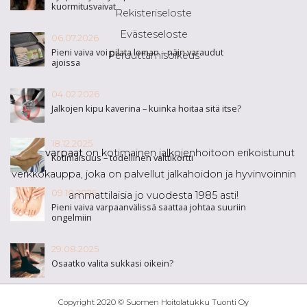
kuormitusvaivat
Rekisteriseloste
Evästeseloste
06.07.2026
Pieni vaiva voi pilata loman – näin varaudut
Peruuttamisoikeus
ajoissa
04.02.2026
Jalkojen kipu kaverina – kuinka hoitaa sitä itse?
18.12.2025
Iloiset varpaat
on kotimainen jalkojenhoitoon erikoistunut
Kotimaisuus – todellinen valttikortti
verkkokauppa, joka on palvellut jalkahoidon ja hyvinvoinnin
09.10.2025
ammattilaisia jo vuodesta 1985 asti!
Pieni vaiva varpaanvälissä saattaa johtaa suuriin
ongelmiin
29.08.2025
Osaatko valita sukkasi oikein?
Copyright 2020 © Suomen Hoitolatukku Tuonti Oy