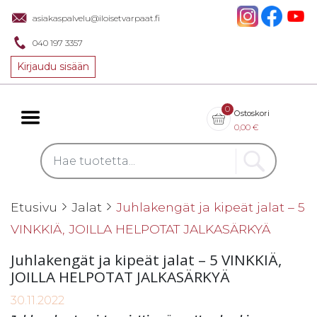
asiakaspalvelu@iloisetvarpaat.fi
040 197 3357
Kirjaudu sisään
0
Ostoskori
0,00
€
Etusivu
Jalat
Juhlakengät ja kipeät jalat – 5
VINKKIÄ, JOILLA HELPOTAT JALKASÄRKYÄ
Juhlakengät ja kipeät jalat – 5 VINKKIÄ,
JOILLA HELPOTAT JALKASÄRKYÄ
30.11.2022