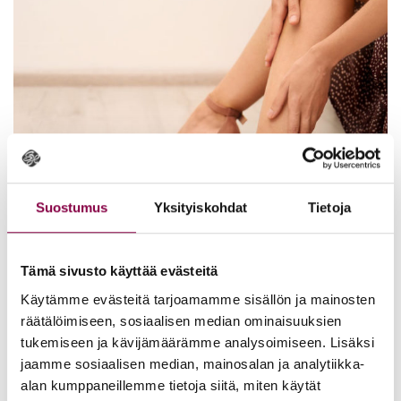
Suostumus
Yksityiskohdat
Tietoja
Tämä sivusto käyttää evästeitä
Käytämme evästeitä tarjoamamme sisällön ja mainosten
räätälöimiseen, sosiaalisen median ominaisuuksien
tukemiseen ja kävijämäärämme analysoimiseen. Lisäksi
Juh­la­ken­gät ja ki­peät ja­lat – 5 VINK­KIÄ,
jaamme sosiaalisen median, mainosalan ja analytiikka-
JOIL­LA HEL­PO­TAT JAL­KA­SÄR­KYÄ
alan kumppaneillemme tietoja siitä, miten käytät