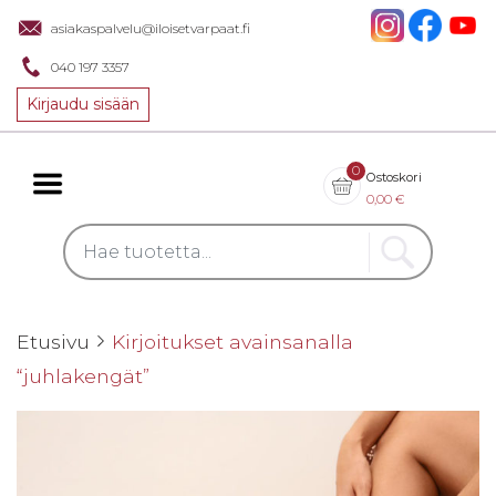
asiakaspalvelu@iloisetvarpaat.fi
040 197 3357
Kirjaudu sisään
0
Ostoskori
0,00
€
Etusivu
Kirjoitukset avainsanalla
“juhlakengät”