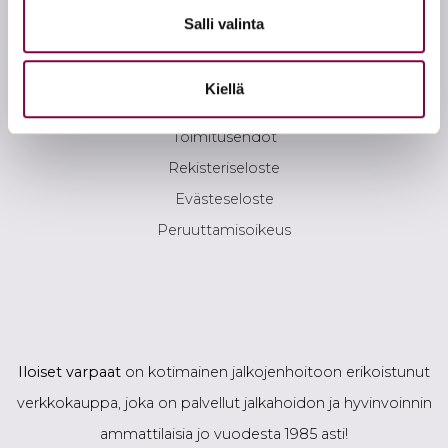
Salli valinta
Tietoa tilaajalle
Kiellä
Yhteystiedot
Toimitusehdot
Rekisteriseloste
Evästeseloste
Peruuttamisoikeus
Iloiset varpaat
on kotimainen jalkojenhoitoon erikoistunut
verkkokauppa, joka on palvellut jalkahoidon ja hyvinvoinnin
ammattilaisia jo vuodesta 1985 asti!