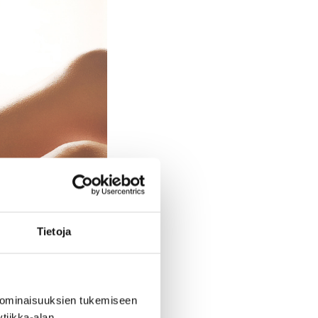
Tietoja
 ominaisuuksien tukemiseen
tiikka-alan