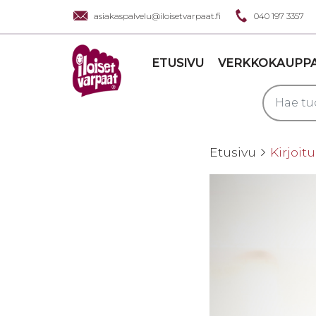
asiakaspalvelu@iloisetvarpaat.fi
040 197 3357
ETUSIVU
VERKKOKAUPP
Etusivu
Kirjoit