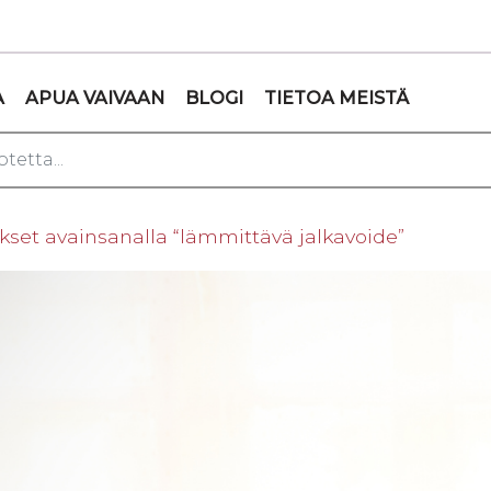
A
APUA VAIVAAN
BLOGI
TIETOA MEISTÄ
ukset avainsanalla “lämmittävä jalkavoide”