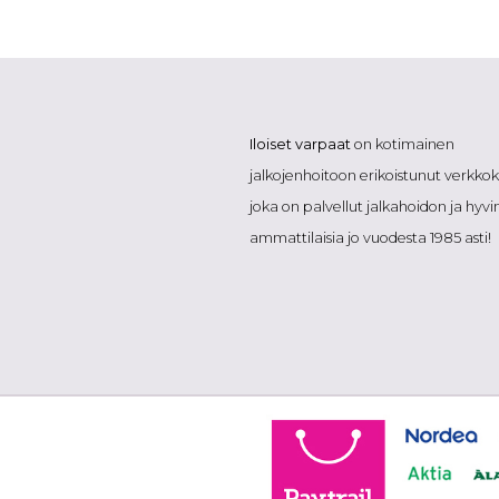
Iloiset varpaat
on kotimainen
jalkojenhoitoon erikoistunut verkk
joka on palvellut jalkahoidon ja hyvi
ammattilaisia jo vuodesta 1985 asti!