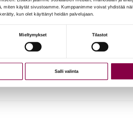
, miten käytät sivustoamme. Kumppanimme voivat yhdistää näitä t
n kerätty, kun olet käyttänyt heidän palvelujaan.
Mieltymykset
Tilastot
­hoi­to
htyä välillä hoitamaan ja hemmottelemaan jalkoja.
Salli valinta