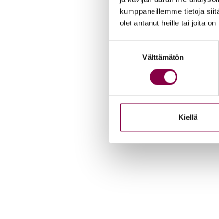
kumppaneillemme tietoja siitä
olet antanut heille tai joita o
Suostumuksen
Välttämätön
valinta
Tal­ven jal­ko­jen
01.02.2021
Talvella on hyvä pysä
Kiellä
Lue lisää >>