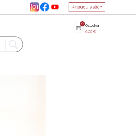
Kirjaudu sisään
0
Ostoskori
0,00
€