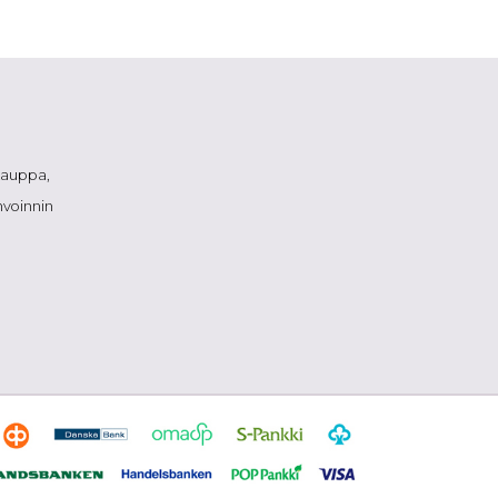
okauppa,
nvoinnin