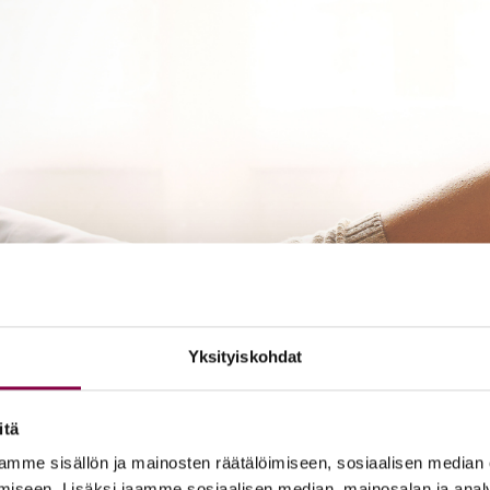
Yksityiskohdat
itä
mme sisällön ja mainosten räätälöimiseen, sosiaalisen median
iseen. Lisäksi jaamme sosiaalisen median, mainosalan ja analy