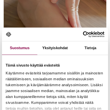
Suostumus
Yksityiskohdat
Tietoja
Tämä sivusto käyttää evästeitä
Käytämme evästeitä tarjoamamme sisällön ja mainosten
räätälöimiseen, sosiaalisen median ominaisuuksien
tukemiseen ja kävijämäärämme analysoimiseen. Lisäksi
jaamme sosiaalisen median, mainosalan ja analytiikka-
alan kumppaneillemme tietoja siitä, miten käytät
Vai­vai­sen­luun hoi­to ko­to­na
sivustoamme. Kumppanimme voivat yhdistää näitä
12.03.2025
tietoja muihin tietoihin, joita olet antanut heille tai joita on