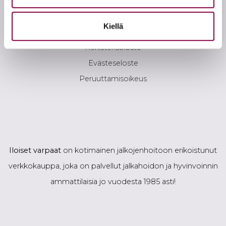
Yhteystiedot
Kiellä
Toimitusehdot
Rekisteriseloste
Evästeseloste
Peruuttamisoikeus
Iloiset varpaat
on kotimainen jalkojenhoitoon erikoistunut
verkkokauppa, joka on palvellut jalkahoidon ja hyvinvoinnin
ammattilaisia jo vuodesta 1985 asti!