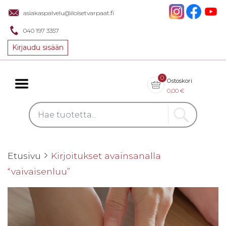
asiakaspalvelu@iloisetvarpaat.fi
040 197 3357
Kirjaudu sisään
0
Ostoskori
0,00
€
Etusivu
Kirjoitukset avainsanalla
“vaivaisenluu”