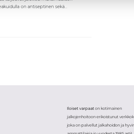
kuidulla on antiseptinen sekä…
Iloiset varpaat
on kotimainen
jalkojenhoitoon erikoistunut verkk
joka on palvellut jalkahoidon ja hyvi
ammattilaisia jo vuodesta 1985 asti!