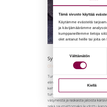
Tämä sivusto käyttää eväste
Käytämme evästeitä tarjoama
ja kävijämäärämme analysoim
kumppaneillemme tietoja siitä
olet antanut heille tai joita o
Suostumuksen
Välttämätön
valinta
Syk­syn hoi­to­vin­kit
01.09.2020
Tuntuvatko jalkasi kesän jälkeen rask
elimistösi luonnollisesta reaktiosta
Kiellä
kehoasi laajentamalla verisuonia, jo
turvotusta. Diabeetikon hopeasukat
väsyneistä ja raskaista jaloista kärsi
sekä saumattomaksi kudottu kangas 