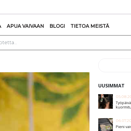
A
APUA VAIVAAN
BLOGI
TIETOA MEISTÄ
UUSIMMAT
05.08.2
Työpäivä
kuormitu
06.07.2
Pieni vai