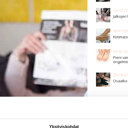
04.02.2
Jalkojen 
18.12.20
Kotimaisu
09.10.2
Pieni va
ongelmi
29.08.2
Osaatko 
Yksityiskohdat