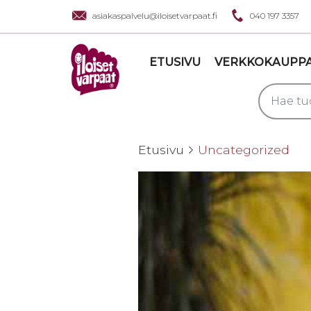
asiakaspalvelu@iloisetvarpaat.fi
040 197 3357
ETUSIVU
VERKKOKAUPP
Etusivu
Uncategorized