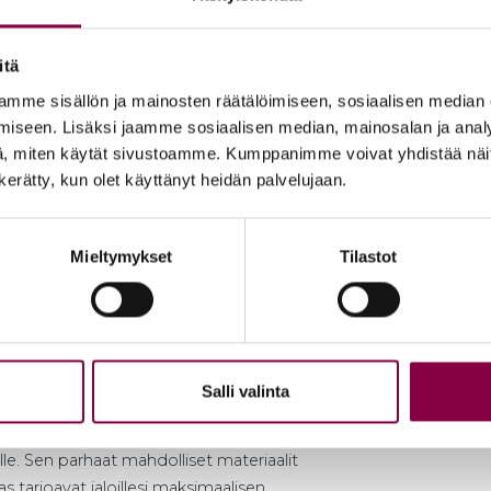
itä
mme sisällön ja mainosten räätälöimiseen, sosiaalisen median
iseen. Lisäksi jaamme sosiaalisen median, mainosalan ja analy
, miten käytät sivustoamme. Kumppanimme voivat yhdistää näitä t
n kerätty, kun olet käyttänyt heidän palvelujaan.
Mieltymykset
Tilastot
aille ja väsyneille? Ei hätää, tämä johtuu
 lämpöön. Elimistösi pyrkii viilentämään
Salli valinta
lloin kehosi nestevolyymi kasvaa ja kerää
 soveltuvat nimestään huolimatta kaikille
ville. Sen parhaat mahdolliset materiaalit
tarjoavat jaloillesi maksimaalisen