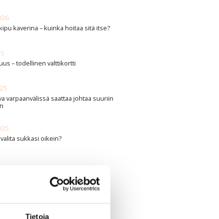
026
kipu kaverina – kuinka hoitaa sitä itse?
25
us – todellinen valttikortti
025
iva varpaanvälissä saattaa johtaa suuriin
in
025
valita sukkasi oikein?
Tietoja