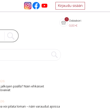
Kirjaudu sisään
0
Ostoskori
0,00
€
026
 jalkojen päällä? Näin ehkäiset
svaivat
026
va voi pilata loman – näin varaudut ajoissa