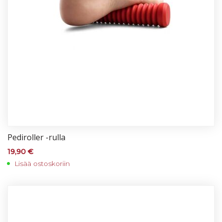
Pe­di­rol­ler -rul­la
19,90
€
Lisää ostoskoriin