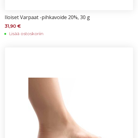
Iloi­set Var­paat -pih­ka­voi­de 20%, 30 g
31,90
€
Lisää ostoskoriin