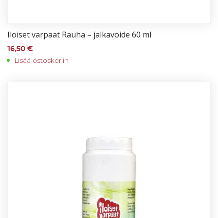
Iloi­set var­paat Rau­ha – jal­ka­voi­de 60 ml
16,50
€
Lisää ostoskoriin