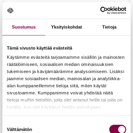
Suih­ku­san­daa­li, val­koi­nen
Suostumus
Yksityiskohdat
Tietoja
59,90
€
Lisää ostoskoriin
Tämä sivusto käyttää evästeitä
Käytämme evästeitä tarjoamamme sisällön ja mainosten
räätälöimiseen, sosiaalisen median ominaisuuksien
tukemiseen ja kävijämäärämme analysoimiseen. Lisäksi
jaamme sosiaalisen median, mainosalan ja analytiikka-
alan kumppaneillemme tietoja siitä, miten käytät
sivustoamme. Kumppanimme voivat yhdistää näitä
tietoja muihin tietoihin, joita olet antanut heille tai joita on
kerätty, kun olet käyttänyt heidän palvelujaan.
Suostumuksen
Välttämätön
valinta