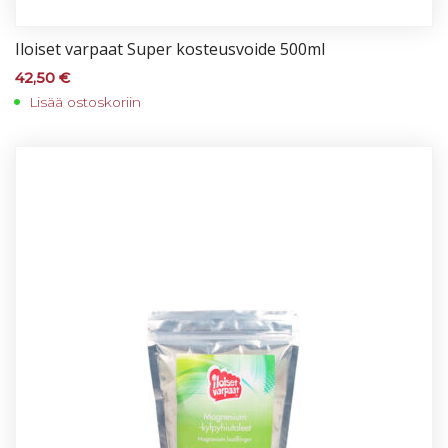
Iloi­set var­paat Su­per kos­teus­voi­de 500ml
42,50
€
Lisää ostoskoriin