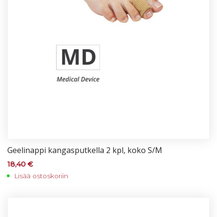
Gee­li­nap­pi kan­gas­put­kel­la 2 kpl, ko­ko S/M
18,40
€
Lisää ostoskoriin