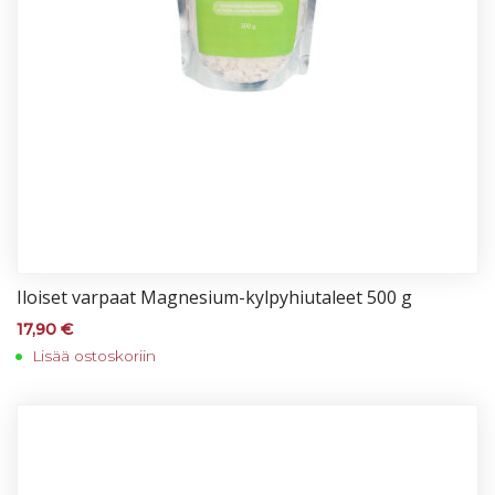
Iloi­set var­paat Mag­ne­sium-kyl­py­hiu­ta­leet 500 g
17,90
€
Lisää ostoskoriin