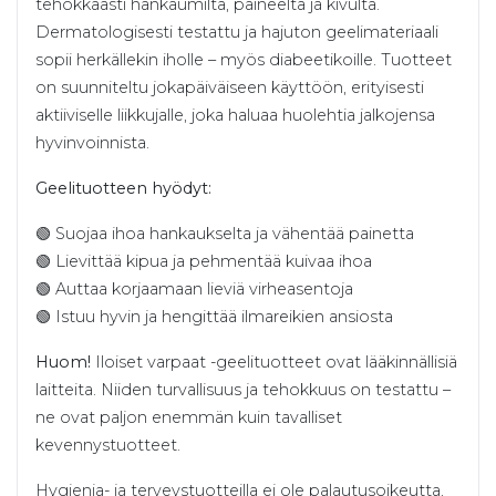
tehokkaasti hankaumilta, paineelta ja kivulta.
Dermatologisesti testattu ja hajuton geelimateriaali
sopii herkällekin iholle – myös diabeetikoille. Tuotteet
on suunniteltu jokapäiväiseen käyttöön, erityisesti
aktiiviselle liikkujalle, joka haluaa huolehtia jalkojensa
hyvinvoinnista.
Geelituotteen hyödyt:
🟢 Suojaa ihoa hankaukselta ja vähentää painetta
🟢 Lievittää kipua ja pehmentää kuivaa ihoa
🟢 Auttaa korjaamaan lieviä virheasentoja
🟢 Istuu hyvin ja hengittää ilmareikien ansiosta
Huom!
Iloiset varpaat -geelituotteet ovat lääkinnällisiä
laitteita. Niiden turvallisuus ja tehokkuus on testattu –
ne ovat paljon enemmän kuin tavalliset
kevennystuotteet.
Hygienia- ja terveystuotteilla ei ole palautusoikeutta,