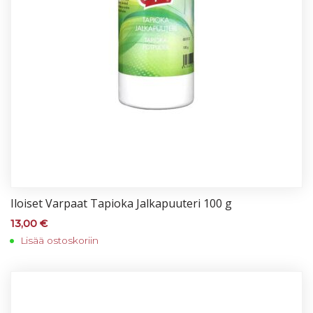
Iloi­set Var­paat Ta­pio­ka Jal­ka­puu­te­ri 100 g
13,00
€
Lisää ostoskoriin