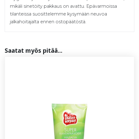
mikäli sinetöity pakkaus on avattu. Epävarmoissa
tilanteissa suosittelemme kysymään neuvoa
jalkahoitajalta ennen ostopäätöstä.
Saa­tat myös pi­tää...