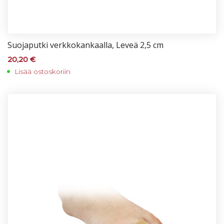
Suo­ja­put­ki verk­ko­kan­kaal­la, Le­veä 2,5 cm
20,20
€
Lisää ostoskoriin