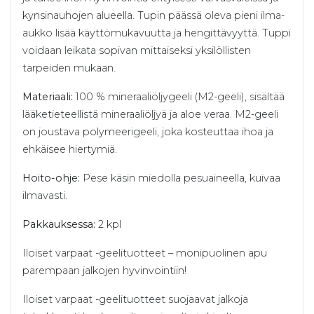
kynsinauhojen alueella. Tupin päässä oleva pieni ilma-
aukko lisää käyttömukavuutta ja hengittävyyttä. Tuppi
voidaan leikata sopivan mittaiseksi yksilöllisten
tarpeiden mukaan.
Materiaali:
100 % mineraaliöljygeeli (M2-geeli), sisältää
lääketieteellistä mineraaliöljyä ja aloe veraa. M2-geeli
on joustava polymeerigeeli, joka kosteuttaa ihoa ja
ehkäisee hiertymiä.
Hoito-ohje:
Pese käsin miedolla pesuaineella, kuivaa
ilmavasti.
Pakkauksessa:
2 kpl
Iloiset varpaat -geelituotteet – monipuolinen apu
parempaan jalkojen hyvinvointiin!
Iloiset varpaat -geelituotteet suojaavat jalkoja