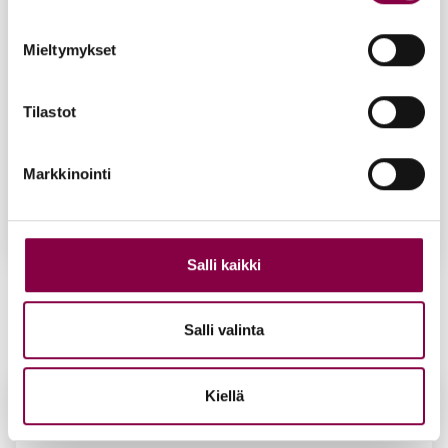
Mieltymykset
Tilastot
Markkinointi
Salli kaikki
Iloi­set var­paat Luon­non ih­me­ki­vi
4,50
€
Salli valinta
Lisää ostoskoriin
Kiellä