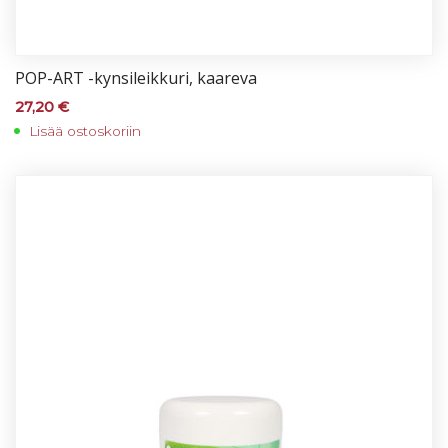
POP-ART -kyn­si­leik­ku­ri, kaa­re­va
27,20
€
Lisää ostoskoriin