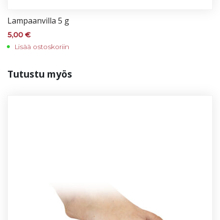
Lam­paan­vil­la 5 g
5,00
€
Lisää ostoskoriin
Tu­tus­tu myös