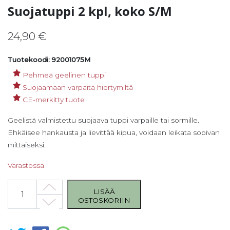
Suojatuppi 2 kpl, koko S/M
24,90
€
Tuotekoodi: 92001075M
Pehmeä geelinen tuppi
Suojaamaan varpaita hiertymiltä
CE-merkitty tuote
Geelistä valmistettu suojaava tuppi varpaille tai sormille.
Ehkäisee hankausta ja lievittää kipua, voidaan leikata sopivan
mittaiseksi.
Varastossa
Suojatuppi 2 kpl, koko S/M määrä
LISÄÄ
OSTOSKORIIN