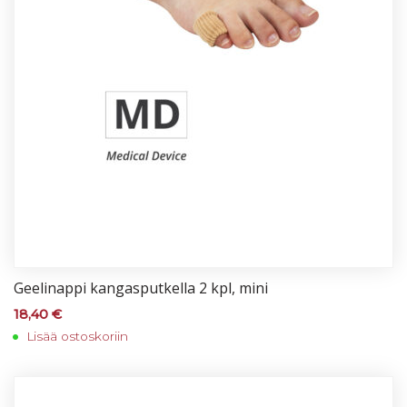
Gee­li­nap­pi kan­gas­put­kel­la 2 kpl, mi­ni
18,40
€
Lisää ostoskoriin