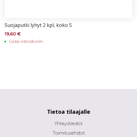
Suo­ja­put­ki ly­hyt 2 kpl, ko­ko S
19,60
€
Lisää ostoskoriin
Tietoa tilaajalle
Yhteystiedot
Toimitusehdot