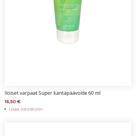
Iloi­set var­paat Su­per kan­ta­pää­voi­de 60 ml
16,50
€
Lisää ostoskoriin