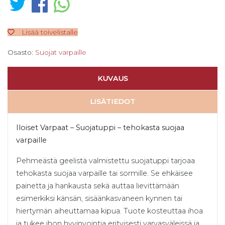
Lisää toivelistalle
Osasto:
Suojat varpaille
KUVAUS
LISÄTIEDOT
Iloiset Varpaat – Suojatuppi – tehokasta suojaa
varpaille
Pehmeästä geelistä valmistettu suojatuppi tarjoaa
tehokasta suojaa varpaille tai sormille. Se ehkäisee
painetta ja hankausta sekä auttaa lievittämään
esimerkiksi känsän, sisäänkasvaneen kynnen tai
hiertymän aiheuttamaa kipua. Tuote kosteuttaa ihoa
ja tukee ihon hyvinvointia erityisesti varvasväleissä ja