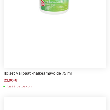
Iloi­set Var­paat -hal­kea­ma­voi­de 75 ml
22,90
€
Lisää ostoskoriin