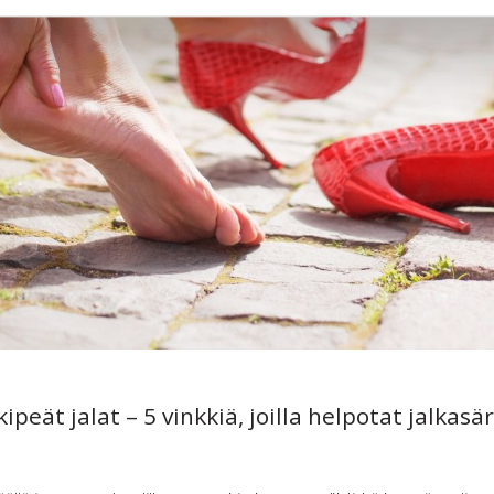
i­peät ja­lat – 5 vink­kiä, joil­la hel­po­tat jal­ka­sär