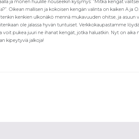
äällä ja monen huulille nouseekin kysymys: ”Mitkä kengät valitsen
oja?”. Oikean mallisen ja kokoisen kengän valinta on kaiken A ja
uitenkin kenkien ulkonäkö mennä mukavuuden ohitse, ja asuun va
kuitenkaan ole jalassa hyvän tuntuiset. Verkkokaupastamme löyd
 voit pukea juuri ne ihanat kengät, jotka haluatkin. Nyt on aika n
an kipeytyviä jalkoja!