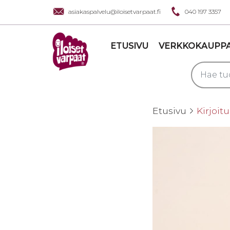
asiakaspalvelu@iloisetvarpaat.fi
040 197 3357
ETUSIVU
VERKKOKAUPP
Etusivu
Kirjoit