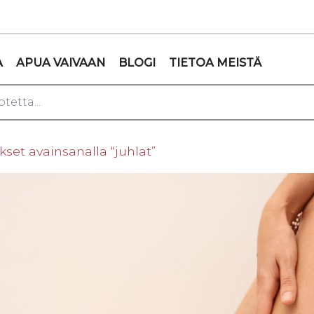
A
APUA VAIVAAN
BLOGI
TIETOA MEISTÄ
ukset avainsanalla “juhlat”