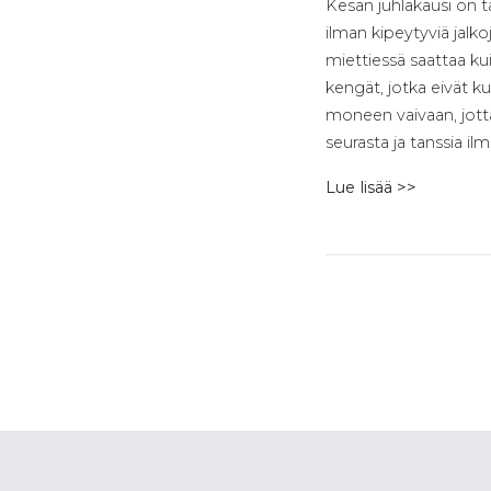
Kesän juhlakausi on t
ilman kipeytyviä jalk
miettiessä saattaa k
kengät, jotka eivät 
moneen vaivaan, jotta
seurasta ja tanssia ilm
Lue lisää >>