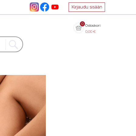
Kirjaudu sisään
0
Ostoskori
0,00
€