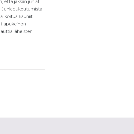
, että jaksan juhlat
 O. Juhlapukeutumista
likoitua kauniit
ät apukeinon
auttia läheisten