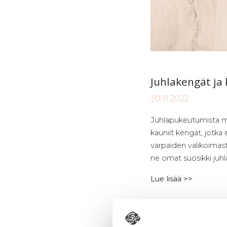
Juh­la­ken­gät ja
30.11.2022
Juhlapukeutumista mi
kauniit kengät, jotka 
varpaiden valikoimast
ne omat suosikki juhl
Lue lisää >>