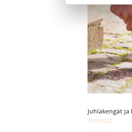
Juh­la­ken­gät ja k
30.05.2022