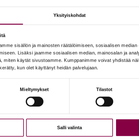
Yksityiskohdat
itä
mme sisällön ja mainosten räätälöimiseen, sosiaalisen median
iseen. Lisäksi jaamme sosiaalisen median, mainosalan ja analy
, miten käytät sivustoamme. Kumppanimme voivat yhdistää näitä t
n kerätty, kun olet käyttänyt heidän palvelujaan.
Mieltymykset
Tilastot
Salli valinta