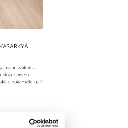
L­KA­SÄR­KYÄ
a asuun valikoitua
tiloja. Iloisten
kkisi pukemalla juuri