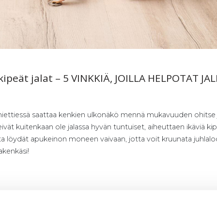
 ki­peät ja­lat – 5 VINK­KIÄ, JOIL­LA HEL­PO­TAT JA
ettiessä saattaa kenkien ulkonäkö mennä mukavuuden ohitse j
eivät kuitenkaan ole jalassa hyvän tuntuiset, aiheuttaen ikäviä kipu
a löydät apukeinon moneen vaivaan, jotta voit kruunata juhlaloo
akenkäsi!