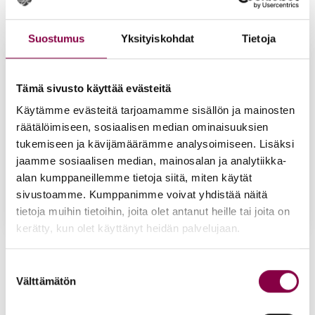
Lisää ostoskoriin
Lisää ostoskoriin
Suostumus
Yksityiskohdat
Tietoja
Tämä sivusto käyttää evästeitä
Käytämme evästeitä tarjoamamme sisällön ja mainosten
räätälöimiseen, sosiaalisen median ominaisuuksien
tukemiseen ja kävijämäärämme analysoimiseen. Lisäksi
jaamme sosiaalisen median, mainosalan ja analytiikka-
alan kumppaneillemme tietoja siitä, miten käytät
sivustoamme. Kumppanimme voivat yhdistää näitä
tietoja muihin tietoihin, joita olet antanut heille tai joita on
kerätty, kun olet käyttänyt heidän palvelujaan.
Foot­lo­gix 9 Jal­ka­deo­
Iloi­set Var­paat Ta­pio­
do­rant­ti 125 ml
ka Jal­ka­puu­te­ri 100 g
Suostumuksen
26,90
€
13,00
€
Välttämätön
valinta
Lisää ostoskoriin
Lisää ostoskoriin