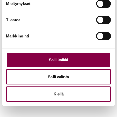
Mieltymykset
Tilastot
Markkinointi
Salli kaikki
Salli valinta
Lauf­wun­der jal­kasp­ray
Lauf­wun­der vii­len­tä­vä
125 ml
jal­ka­voi­de 75 ml
17,90
€
17,60
€
Kiellä
Lisää ostoskoriin
Lisää ostoskoriin