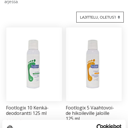
arjessa.
Foot­lo­gix 10 Ken­kä­
Foot­lo­gix 5 Vaah­to­voi­
deo­do­rant­ti 125 ml
de hi­koi­le­vil­le ja­loil­le
125 ml
26,90
€
26,90
€