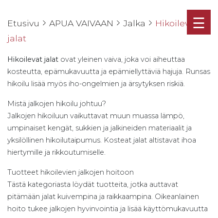
☰
Etusivu
APUA VAIVAAN
Jalka
Hikoilevat
jalat
Hikoilevat jalat
ovat yleinen vaiva, joka voi aiheuttaa
kosteutta, epämukavuutta ja epämiellyttäviä hajuja. Runsas
hikoilu lisää myös iho-ongelmien ja ärsytyksen riskiä.
Mistä jalkojen hikoilu johtuu?
Jalkojen hikoiluun vaikuttavat muun muassa lämpö,
umpinaiset kengät, sukkien ja jalkineiden materiaalit ja
yksilöllinen hikoilutaipumus. Kosteat jalat altistavat ihoa
hiertymille ja rikkoutumiselle.
Tuotteet hikoilevien jalkojen hoitoon
Tästä kategoriasta löydät tuotteita, jotka auttavat
pitämään jalat kuivempina ja raikkaampina. Oikeanlainen
hoito tukee jalkojen hyvinvointia ja lisää käyttömukavuutta