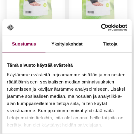
Komp­res­sio­tu­ki nil­kal­
Komp­res­sio­tu­ki nil­kal­
Suostumus
Yksityiskohdat
Tietoja
le ko­ko 37-41, 1 kpl
le ko­ko 42-46, 1 kpl
29,80
€
29,80
€
Lisää ostoskoriin
Lisää ostoskoriin
Tämä sivusto käyttää evästeitä
Käytämme evästeitä tarjoamamme sisällön ja mainosten
räätälöimiseen, sosiaalisen median ominaisuuksien
tukemiseen ja kävijämäärämme analysoimiseen. Lisäksi
jaamme sosiaalisen median, mainosalan ja analytiikka-
alan kumppaneillemme tietoja siitä, miten käytät
sivustoamme. Kumppanimme voivat yhdistää näitä
tietoja muihin tietoihin, joita olet antanut heille tai joita on
kerätty, kun olet käyttänyt heidän palvelujaan.