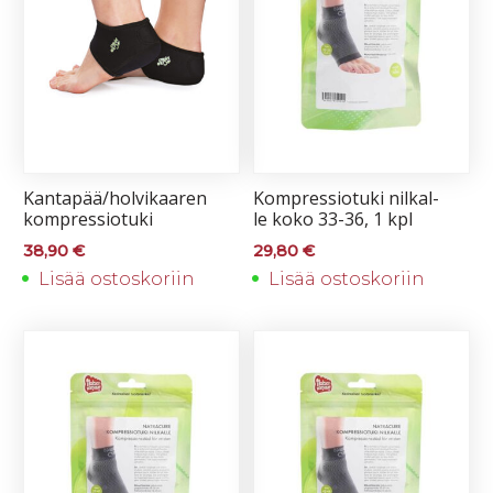
Kan­ta­pää/hol­vi­kaa­ren
Komp­res­sio­tu­ki nil­kal­
komp­res­sio­tu­ki
le ko­ko 33-36, 1 kpl
38,90
€
29,80
€
Lisää ostoskoriin
Lisää ostoskoriin