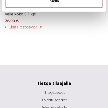
Kiellä
Komp­res­sio­tu­ki pol­
vel­le ko­ko S 1 kpl
38,90
€
Lisää ostoskoriin
Tietoa tilaajalle
Yhteystiedot
Toimitusehdot
Rekisteriseloste