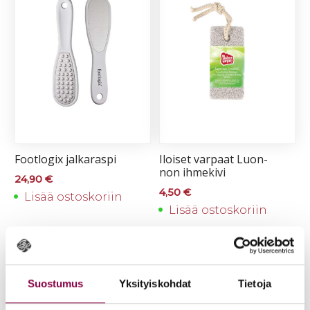
Foot­lo­gix jal­ka­ras­pi
Iloi­set var­paat Luon­
non ih­me­ki­vi
24,90
€
4,50
€
Lisää ostoskoriin
Lisää ostoskoriin
Suostumus
Yksityiskohdat
Tietoja