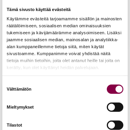
Tämä sivusto käyttää evästeitä
Käytämme evästeitä tarjoamamme sisällön ja mainosten
räätälöimiseen, sosiaalisen median ominaisuuksien
tukemiseen ja kävijämäärämme analysoimiseen. Lisäksi
jaamme sosiaalisen median, mainosalan ja analytiikka-
alan kumppaneillemme tietoja siitä, miten käytät
La­si­vii­la
La­si­vii­la, li­la
sivustoamme. Kumppanimme voivat yhdistää näitä
tietoja muihin tietoihin, joita olet antanut heille tai joita on
10,30
€
10,30
€
kerätty, kun olet käyttänyt heidän palvelujaan.
Lisää ostoskoriin
Lisää ostoskoriin
Suostumuksen
Välttämätön
valinta
Mieltymykset
Tilastot