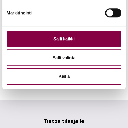
Markkinointi
POP-ART -ke­raa­mi­nen
kyn­si­vii­la ko­te­lol­la
Salli kaikki
27,20
€
Lisää ostoskoriin
Salli valinta
Kiellä
Tietoa tilaajalle