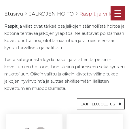
☰
Etusivu
JALKOJEN HOITO
Raspit ja viilat
Raspit ja viilat
ovat tärkeä osa jalkojen säännöllistä hoitoa ja
kotona tehtävää jalkojen ylläpitoa. Ne auttavat poistamaan
kovettunutta ihoa, silottamaan ihoa ja viimeistelemään
kynsiä turvallisesti ja hallitusti.
Tästä kategoriasta löydät raspit ja viilat eri tarpeisiin –
kovettumien hoitoon, ihon sileänä pitämiseen sekä kynsien
muotoiluun. Oikein valittu ja oikein käytetty väline tukee
jalkojen hyvinvointia ja auttaa ehkäisemään liiallisten
kovettumien muodostumista.