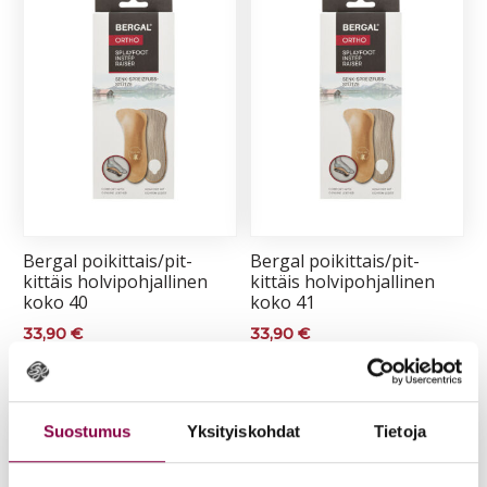
Ber­gal poi­kit­tais/pit­
Ber­gal poi­kit­tais/pit­
kit­täis hol­vi­poh­jal­li­nen
kit­täis hol­vi­poh­jal­li­nen
ko­ko 40
ko­ko 41
33,90
€
33,90
€
Lisää ostoskoriin
Lisää ostoskoriin
Suostumus
Yksityiskohdat
Tietoja