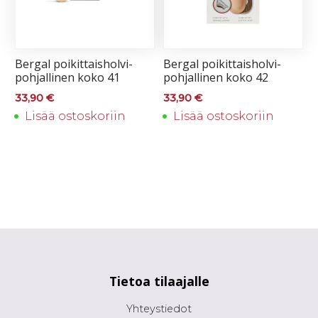
Ber­gal poi­kit­tais­hol­vi­
Ber­gal poi­kit­tais­hol­vi­
poh­jal­li­nen ko­ko 41
poh­jal­li­nen ko­ko 42
33,90
€
33,90
€
Lisää ostoskoriin
Lisää ostoskoriin
Tietoa tilaajalle
Yhteystiedot