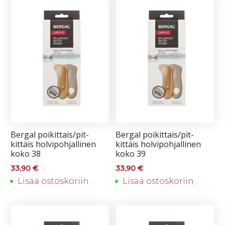
Ber­gal poi­kit­tais/pit­
Ber­gal poi­kit­tais/pit­
kit­täis hol­vi­poh­jal­li­nen
kit­täis hol­vi­poh­jal­li­nen
ko­ko 38
ko­ko 39
33,90
€
33,90
€
Lisää ostoskoriin
Lisää ostoskoriin