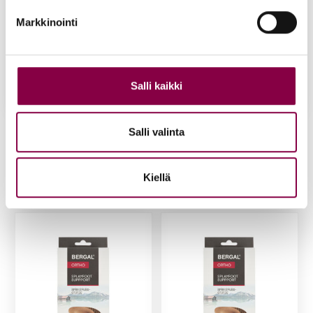
Markkinointi
Salli kaikki
Ber­gal poi­kit­tais­hol­vi­
Ber­gal poi­kit­tais­hol­vi­
Salli valinta
poh­jal­li­nen ko­ko 37
poh­jal­li­nen ko­ko 38
33,90
€
33,90
€
Kiellä
Lisää ostoskoriin
Lisää ostoskoriin