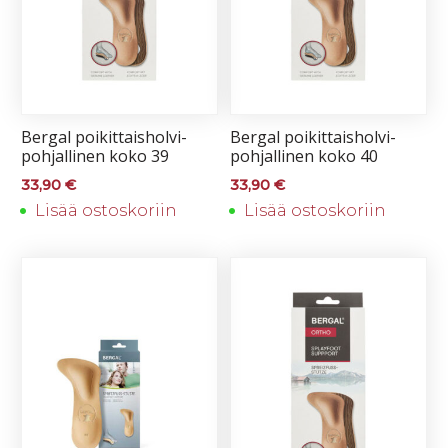
Ber­gal poi­kit­tais­hol­vi­
Ber­gal poi­kit­tais­hol­vi­
poh­jal­li­nen ko­ko 39
poh­jal­li­nen ko­ko 40
33,90
€
33,90
€
Lisää ostoskoriin
Lisää ostoskoriin