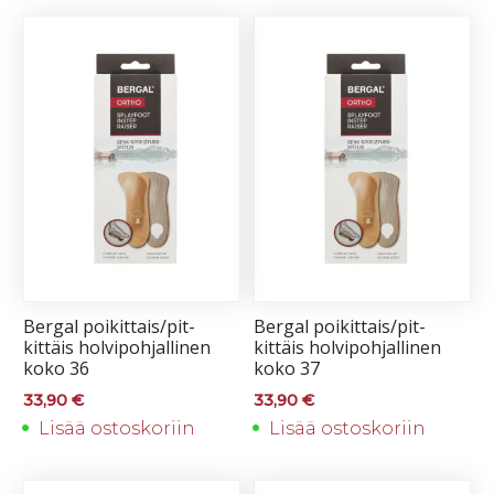
Ber­gal poi­kit­tais/pit­
Ber­gal poi­kit­tais/pit­
kit­täis hol­vi­poh­jal­li­nen
kit­täis hol­vi­poh­jal­li­nen
ko­ko 36
ko­ko 37
33,90
€
33,90
€
Lisää ostoskoriin
Lisää ostoskoriin