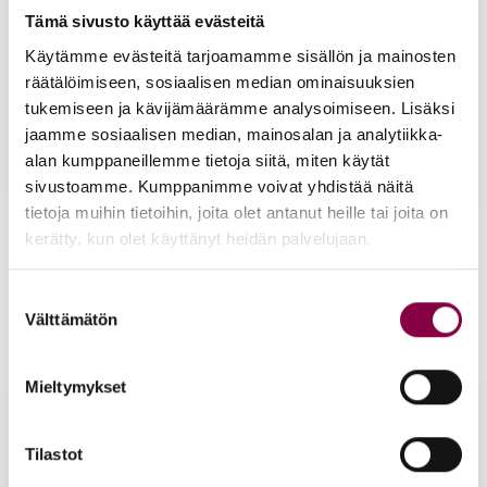
Tämä sivusto käyttää evästeitä
Käytämme evästeitä tarjoamamme sisällön ja mainosten
räätälöimiseen, sosiaalisen median ominaisuuksien
tukemiseen ja kävijämäärämme analysoimiseen. Lisäksi
jaamme sosiaalisen median, mainosalan ja analytiikka-
alan kumppaneillemme tietoja siitä, miten käytät
sivustoamme. Kumppanimme voivat yhdistää näitä
tietoja muihin tietoihin, joita olet antanut heille tai joita on
Ber­gal poi­kit­tais/pit­
Ber­gal poi­kit­tais­hol­vi­
kerätty, kun olet käyttänyt heidän palvelujaan.
kit­täis hol­vi­poh­jal­li­nen
poh­jal­li­nen ko­ko 36
ko­ko 42
33,90
€
Suostumuksen
33,90
€
Lisää ostoskoriin
Välttämätön
valinta
Lisää ostoskoriin
Mieltymykset
Tilastot