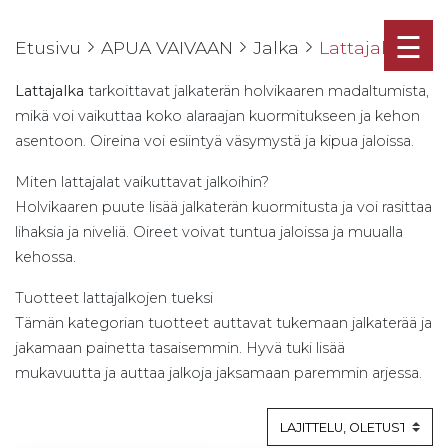
☰
Etusivu
APUA VAIVAAN
Jalka
Lattajalka
Lattajalka
tarkoittavat jalkaterän holvikaaren madaltumista,
mikä voi vaikuttaa koko alaraajan kuormitukseen ja kehon
asentoon. Oireina voi esiintyä väsymystä ja kipua jaloissa.
Miten lattajalat vaikuttavat jalkoihin?
Holvikaaren puute lisää jalkaterän kuormitusta ja voi rasittaa
lihaksia ja niveliä. Oireet voivat tuntua jaloissa ja muualla
kehossa.
Tuotteet lattajalkojen tueksi
Tämän kategorian tuotteet auttavat tukemaan jalkaterää ja
jakamaan painetta tasaisemmin. Hyvä tuki lisää
mukavuutta ja auttaa jalkoja jaksamaan paremmin arjessa.