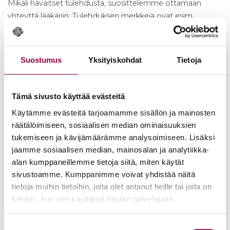
Mikäli havaitset tulehdusta, suosittelemme ottamaan
yhteyttä lääkäriin. Tulehduksen merkkejä ovat esim.
punoitus, kuumotus ja eritys.
Suostumus
Yksityiskohdat
Tietoja
Tämä sivusto käyttää evästeitä
Käytämme evästeitä tarjoamamme sisällön ja mainosten
räätälöimiseen, sosiaalisen median ominaisuuksien
tukemiseen ja kävijämäärämme analysoimiseen. Lisäksi
jaamme sosiaalisen median, mainosalan ja analytiikka-
alan kumppaneillemme tietoja siitä, miten käytät
sivustoamme. Kumppanimme voivat yhdistää näitä
tietoja muihin tietoihin, joita olet antanut heille tai joita on
kerätty, kun olet käyttänyt heidän palvelujaan.
Co­po­li­ne­va­nu 1,4 cm x
Kak­soi­sinst­ru­ment­ti
Suostumuksen
10 m