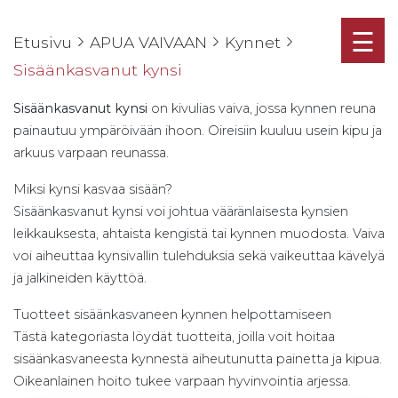
☰
Etusivu
APUA VAIVAAN
Kynnet
Sisäänkasvanut kynsi
Sisäänkasvanut kynsi
on kivulias vaiva, jossa kynnen reuna
painautuu ympäröivään ihoon. Oireisiin kuuluu usein kipu ja
arkuus varpaan reunassa.
Miksi kynsi kasvaa sisään?
Sisäänkasvanut kynsi voi johtua vääränlaisesta kynsien
leikkauksesta, ahtaista kengistä tai kynnen muodosta. Vaiva
voi aiheuttaa kynsivallin tulehduksia sekä vaikeuttaa kävelyä
ja jalkineiden käyttöä.
Tuotteet sisäänkasvaneen kynnen helpottamiseen
Tästä kategoriasta löydät tuotteita, joilla voit hoitaa
sisäänkasvaneesta kynnestä aiheutunutta painetta ja kipua.
Oikeanlainen hoito tukee varpaan hyvinvointia arjessa.