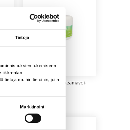
Tietoja
 ominaisuuksien tukemiseen
tiikka-alan
ietoja muihin tietoihin, joita
­me­
Iloi­set Var­paat -hal­kea­ma­voi­
de 75 ml
22,90
€
Lisää ostoskoriin
Markkinointi