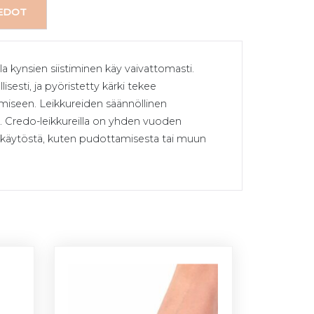
IEDOT
lla kynsien siistiminen käy vaivattomasti.
esti, ja pyöristetty kärki tekee
amiseen. Leikkureiden säännöllinen
ä. Credo-leikkureilla on yhden vuoden
tä käytöstä, kuten pudottamisesta tai muun