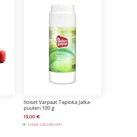
Iloi­set Var­paat Ta­pio­ka Jal­ka­
puu­te­ri 100 g
13,00
€
Lisää ostoskoriin