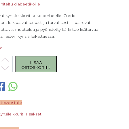
iteltu diabeetikoille
at kynsileikkurit koko perheelle. Credo-
urit leikkaavat tarkasti ja turvallisesti – kaarevat
pottavat muotoilua ja pyöristetty kärki tuo lisäturvaa
si lasten kynsiä leikattaessa.
sa
 Kynsileikkurit, diabeetikoille määrä
LISÄÄ
OSTOSKORIIN
 toivelistalle
ynsileikkurit ja sakset