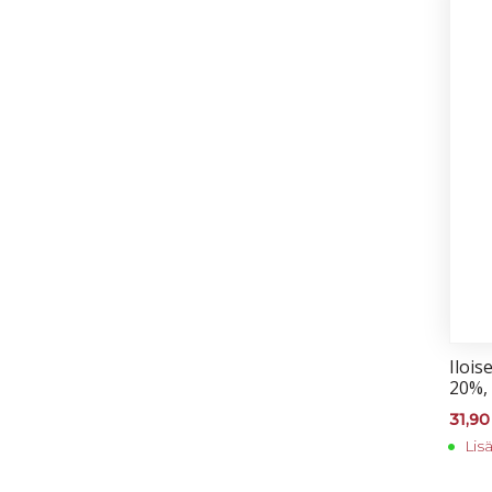
Iloi­s
20%,
31,9
Lis