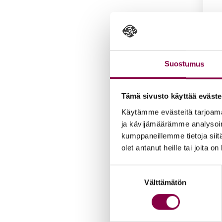
Suostumus
Tämä sivusto käyttää eväste
Käytämme evästeitä tarjoama
ja kävijämäärämme analysoim
kumppaneillemme tietoja siitä
Suih­k
olet antanut heille tai joita o
59,9
Lis
Suostumuksen
Välttämätön
valinta