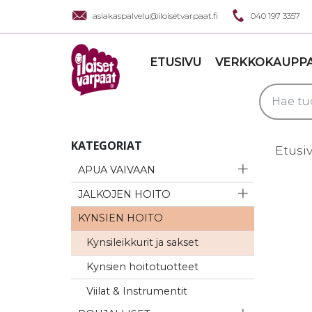
asiakaspalvelu@iloisetvarpaat.fi
040 197 3357
ETUSIVU
VERKKOKAUPP
KATEGORIAT
Etusi
APUA VAIVAAN
JALKOJEN HOITO
KYNSIEN HOITO
Kynsileikkurit ja sakset
Kynsien hoitotuotteet
Viilat & Instrumentit