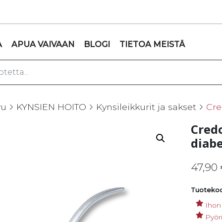
A
APUA VAIVAAN
BLOGI
TIETOA MEISTÄ
vu
KYNSIEN HOITO
Kynsileikkurit ja sakset
Cre
Credo
diabe
47,90
Tuotekoo
Ihon
Pyöri