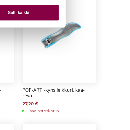
Salli kaikki
­
POP-ART -kyn­si­leik­ku­ri, kaa­
re­va
27,20
€
Lisää ostoskoriin