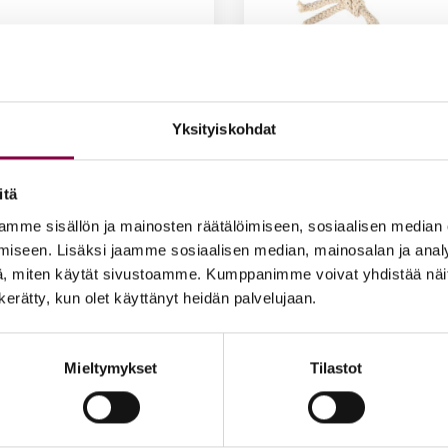
Yksityiskohdat
itä
mme sisällön ja mainosten räätälöimiseen, sosiaalisen median
iseen. Lisäksi jaamme sosiaalisen median, mainosalan ja analy
, miten käytät sivustoamme. Kumppanimme voivat yhdistää näitä t
u­san­daa­li, val­koi­nen
Iloi­set var­paat Luon­non ih
n kerätty, kun olet käyttänyt heidän palvelujaan.
ki­vi
0
€
4,50
€
ää ostoskoriin
Lisää ostoskoriin
Mieltymykset
Tilastot