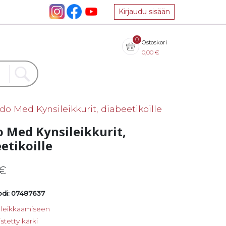
Kirjaudu sisään
0
Ostoskori
0,00
€
do Med Kynsileikkurit, diabeetikoille
 Med Kynsileikkurit,
etikoille
€
di: 07487637
 leikkaamiseen
stetty kärki