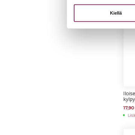
Kiellä
Iloi­
kyl­py
17,9
Lis