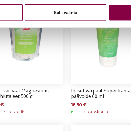
Salli valinta
set var­paat Mag­ne­sium-
Iloi­set var­paat Su­per kan­ta
­hiu­ta­leet 500 g
pää­voi­de 60 ml
0
€
16,50
€
ää ostoskoriin
Lisää ostoskoriin