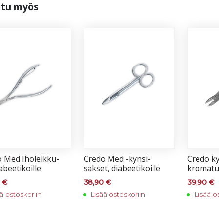
s­tu myös
o Med Iho­leik­ku­
Cre­do Med -kyn­si­
Cre­do kyn
a­bee­ti­koil­le
sak­set, dia­bee­ti­koil­le
kro­ma­tu
0
€
38,90
€
39,90
€
ä ostoskoriin
Lisää ostoskoriin
Lisää o