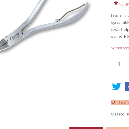
Suunn
Luotettav
kynsileikk
terät hel
esimerkik
Varastos
Credo Med
Lisää
Osasto:
K