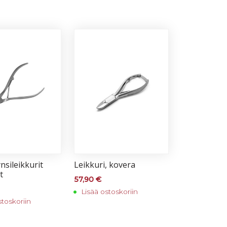
­si­leik­ku­rit
Leik­ku­ri, ko­ve­ra
t
57,90
€
Lisää ostoskoriin
stoskoriin