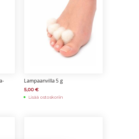
ka­
Lam­paan­vil­la 5 g
5,00
€
Lisää ostoskoriin