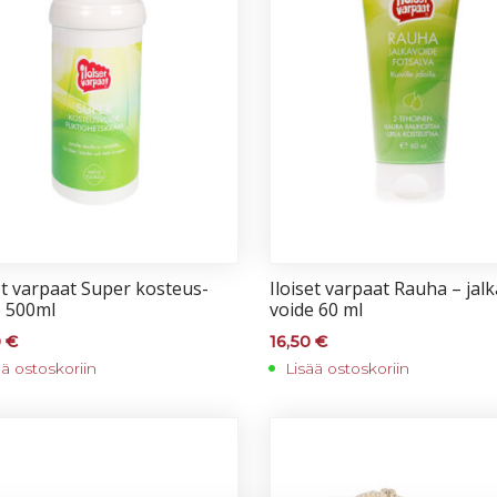
set var­paat Su­per kos­teus­
Iloi­set var­paat Rau­ha – jal­
e 500ml
voi­de 60 ml
0
€
16,50
€
ää ostoskoriin
Lisää ostoskoriin