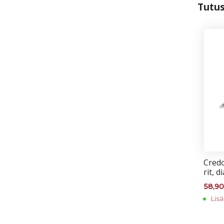
Tu­tu
Cre­d
rit, di
58,9
Lisä