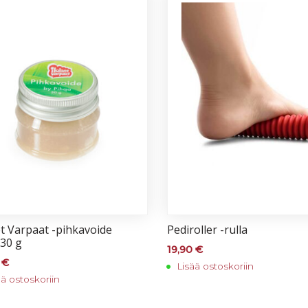
et Var­paat -pih­ka­voi­de
Pe­di­rol­ler -rul­la
 30 g
19,90
€
0
€
Lisää ostoskoriin
ää ostoskoriin