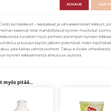
KUVAUS
LISÄT
Credo-kynsileikkurit – laadukkaat ja vahvarakenteiset leikkurit, joi
Hieman kaarevat terät mahdollistavat kynnen muotoilun luonnollis
leikkureista turvalliset myös perheen pienimpien kynsien leikka
puhdistus ja kuivaus käytön jälkeen pidentävät niiden käyttöikä
takuu, joka kattaa valmistusvirheet. Takuu ei koske virheellises
kuin kynnen leikkaamisesta aiheutuvia vaurioita.
t myös pi­tää...