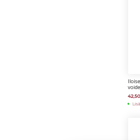
Iloi­
voi­d
42,5
Lis