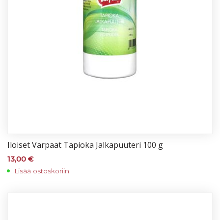
Iloi­set Var­paat Ta­pio­ka Jal­ka­puu­te­ri 100 g
13,00
€
Lisää ostoskoriin