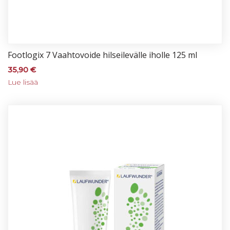
Foot­lo­gix 7 Vaah­to­voi­de hil­sei­le­väl­le ihol­le 125 ml
35,90
€
Lue lisää