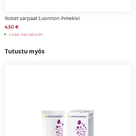
Iloi­set var­paat Luon­non ih­me­ki­vi
4,50
€
Lisää ostoskoriin
Tu­tus­tu myös