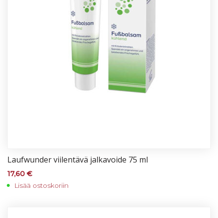
Lauf­wun­der vii­len­tä­vä jal­ka­voi­de 75 ml
17,60
€
Lisää ostoskoriin