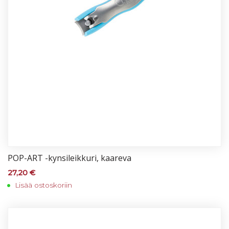
POP-ART -kyn­si­leik­ku­ri, kaa­re­va
27,20
€
Lisää ostoskoriin