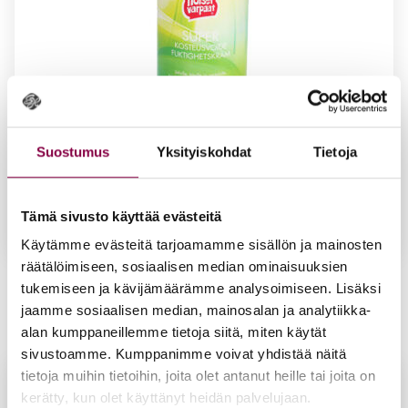
Suostumus
Yksityiskohdat
Tietoja
Tämä sivusto käyttää evästeitä
Käytämme evästeitä tarjoamamme sisällön ja mainosten
räätälöimiseen, sosiaalisen median ominaisuuksien
Iloi­set var­paat Su­per kos­teus­voi­de 500ml
tukemiseen ja kävijämäärämme analysoimiseen. Lisäksi
42,50
€
jaamme sosiaalisen median, mainosalan ja analytiikka-
Lisää ostoskoriin
alan kumppaneillemme tietoja siitä, miten käytät
sivustoamme. Kumppanimme voivat yhdistää näitä
tietoja muihin tietoihin, joita olet antanut heille tai joita on
kerätty, kun olet käyttänyt heidän palvelujaan.