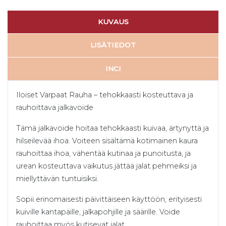
KUVAUS
LISÄTIEDOT
INCI
Iloiset Varpaat Rauha – tehokkaasti kosteuttava ja
rauhoittava jalkavoide
Tämä jalkavoide hoitaa tehokkaasti kuivaa, ärtynyttä ja
hilseilevää ihoa. Voiteen sisältämä kotimainen kaura
rauhoittaa ihoa, vähentää kutinaa ja punoitusta, ja
urean kosteuttava vaikutus jättää jalat pehmeiksi ja
miellyttävän tuntuisiksi.
Sopii erinomaisesti päivittäiseen käyttöön, erityisesti
kuiville kantapäille, jalkapohjille ja säärille. Voide
rauhoittaa myös kutisevat jalat.