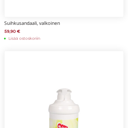
Suih­ku­san­daa­li, val­koi­nen
59,90
€
Lisää ostoskoriin