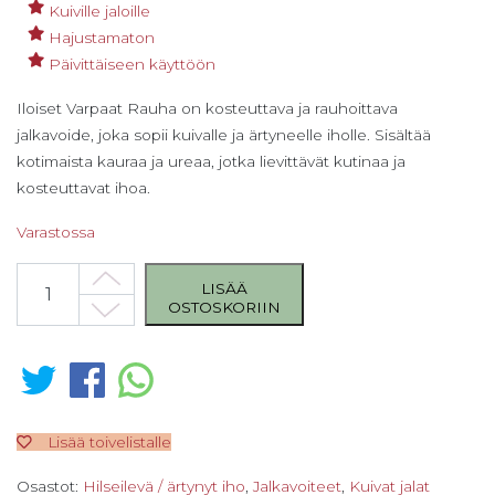
Kuiville jaloille
Hajustamaton
Päivittäiseen käyttöön
Iloiset Varpaat Rauha on kosteuttava ja rauhoittava
jalkavoide, joka sopii kuivalle ja ärtyneelle iholle. Sisältää
kotimaista kauraa ja ureaa, jotka lievittävät kutinaa ja
kosteuttavat ihoa.
Varastossa
Iloiset varpaat Rauha - jalkavoide 60 ml määrä
LISÄÄ
OSTOSKORIIN
Lisää toivelistalle
Osastot:
Hilseilevä / ärtynyt iho
,
Jalkavoiteet
,
Kuivat jalat