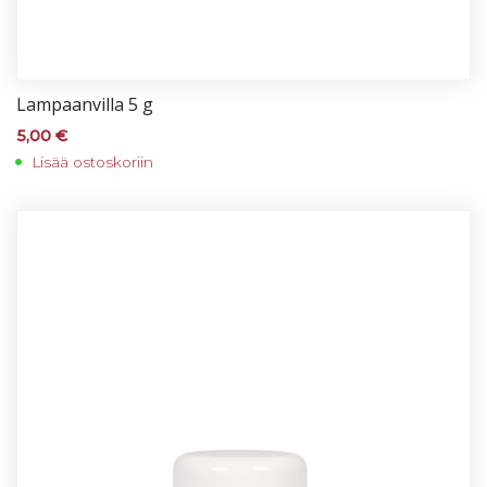
Lam­paan­vil­la 5 g
5,00
€
Lisää ostoskoriin