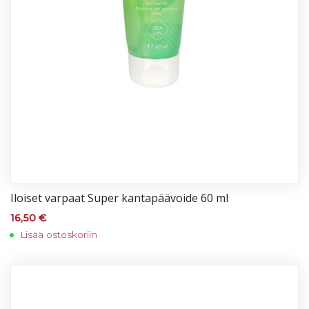
Iloi­set var­paat Su­per kan­ta­pää­voi­de 60 ml
16,50
€
Lisää ostoskoriin