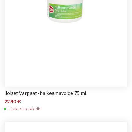
Iloi­set Var­paat -hal­kea­ma­voi­de 75 ml
22,90
€
Lisää ostoskoriin