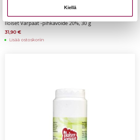
Kiellä
Iloi­set Var­paat -pih­ka­voi­de 20%, 30 g
31,90
€
Lisää ostoskoriin