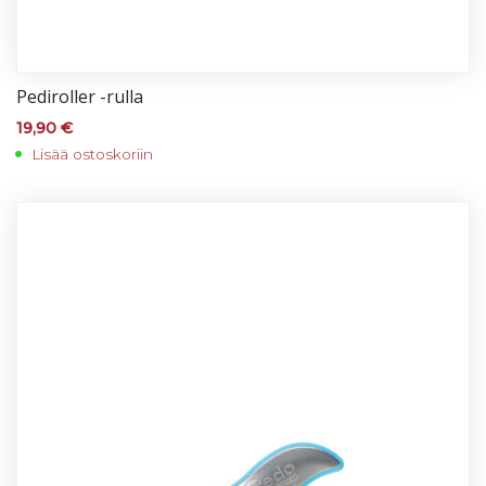
Pe­di­rol­ler -rul­la
19,90
€
Lisää ostoskoriin