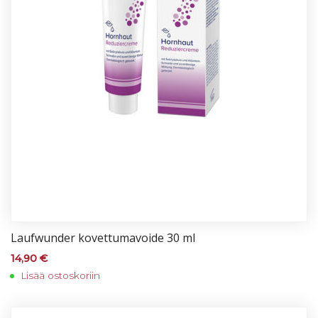
Lauf­wun­der ko­vet­tu­ma­voi­de 30 ml
14,90
€
Lisää ostoskoriin