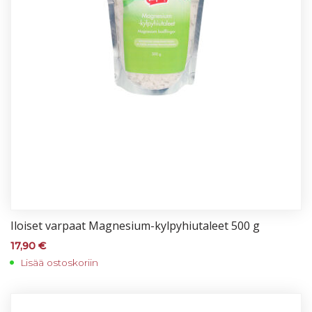
Iloi­set var­paat Mag­ne­sium-kyl­py­hiu­ta­leet 500 g
17,90
€
Lisää ostoskoriin