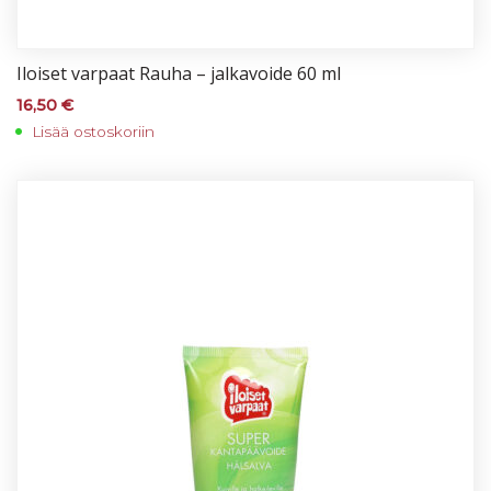
Iloi­set var­paat Rau­ha – jal­ka­voi­de 60 ml
16,50
€
Lisää ostoskoriin