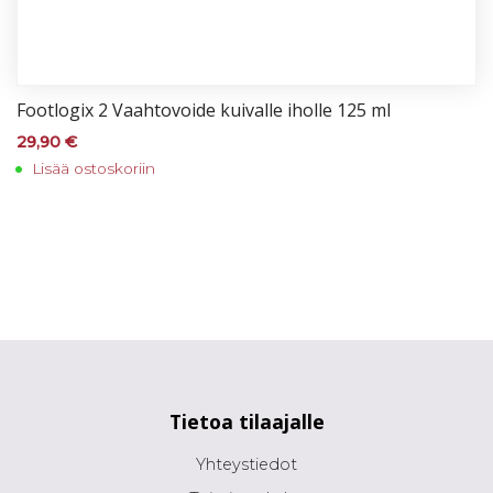
Foot­lo­gix 2 Vaah­to­voi­de kui­val­le ihol­le 125 ml
29,90
€
Lisää ostoskoriin
Tietoa tilaajalle
Yhteystiedot