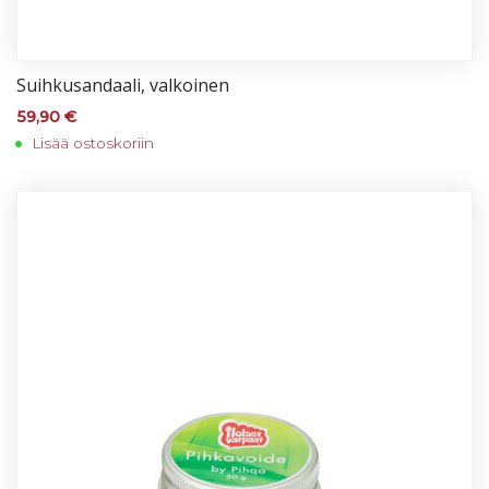
Suih­ku­san­daa­li, val­koi­nen
59,90
€
Lisää ostoskoriin