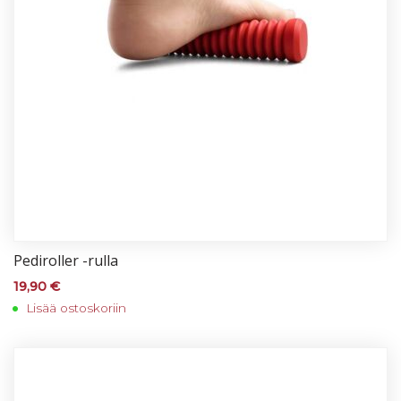
Pe­di­rol­ler -rul­la
19,90
€
Lisää ostoskoriin