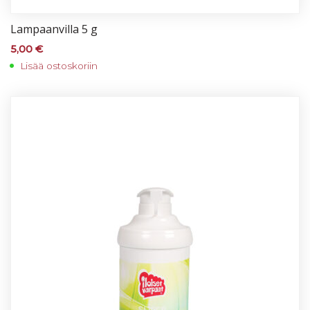
Lam­paan­vil­la 5 g
5,00
€
Lisää ostoskoriin