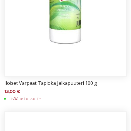
Iloi­set Var­paat Ta­pio­ka Jal­ka­puu­te­ri 100 g
13,00
€
Lisää ostoskoriin