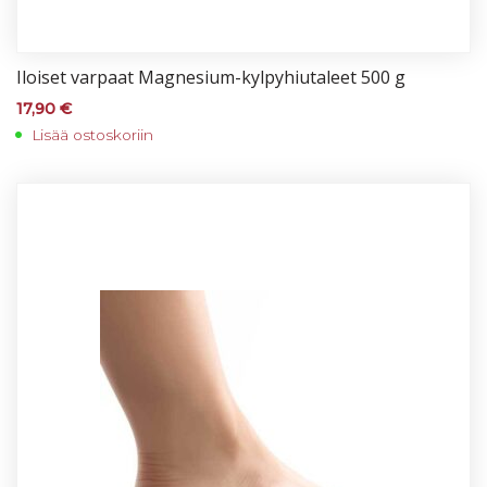
Iloi­set var­paat Mag­ne­sium-kyl­py­hiu­ta­leet 500 g
17,90
€
Lisää ostoskoriin