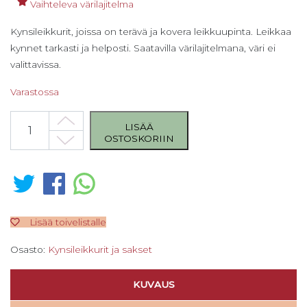
Vaihteleva värilajitelma
Kynsileikkurit, joissa on terävä ja kovera leikkuupinta. Leikkaa
kynnet tarkasti ja helposti. Saatavilla värilajitelmana, väri ei
valittavissa.
Varastossa
POP-ART -kynsileikkuri, kaareva määrä
LISÄÄ
OSTOSKORIIN
Lisää toivelistalle
Osasto:
Kynsileikkurit ja sakset
KUVAUS