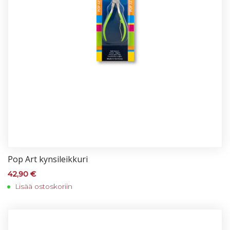
Pop Art kyn­si­leik­ku­ri
42,90
€
Lisää ostoskoriin