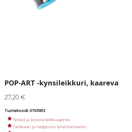
POP-ART -kynsileikkuri, kaareva
27,20
€
Tuotekoodi: 07411812
Terävä ja kovera leikkuupinta
Tarkkaan ja helppoon lyhentämiseen