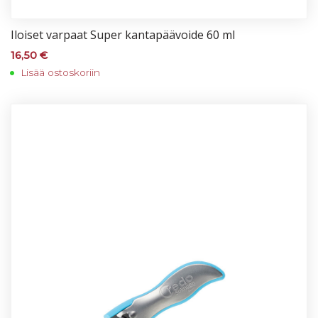
Iloi­set var­paat Su­per kan­ta­pää­voi­de 60 ml
16,50
€
Lisää ostoskoriin