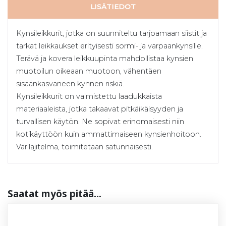
LISÄTIEDOT
Kynsileikkurit, jotka on suunniteltu tarjoamaan siistit ja
tarkat leikkaukset erityisesti sormi- ja varpaankynsille.
Terävä ja kovera leikkuupinta mahdollistaa kynsien
muotoilun oikeaan muotoon, vähentäen
sisäänkasvaneen kynnen riskiä.
Kynsileikkurit on valmistettu laadukkaista
materiaaleista, jotka takaavat pitkäikäisyyden ja
turvallisen käytön. Ne sopivat erinomaisesti niin
kotikäyttöön kuin ammattimaiseen kynsienhoitoon.
Värilajitelma, toimitetaan satunnaisesti.
Saa­tat myös pi­tää...