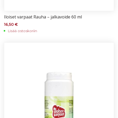
Iloi­set var­paat Rau­ha – jal­ka­voi­de 60 ml
16,50
€
Lisää ostoskoriin