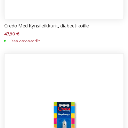
Cre­do Med Kyn­si­leik­ku­rit, dia­bee­ti­koil­le
47,90
€
Lisää ostoskoriin