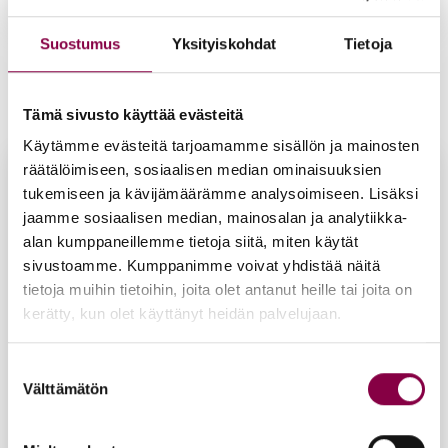
Suostumus
Yksityiskohdat
Tietoja
Iloi­set Var­paat -hal­kea­ma­voi­de 75 ml
22,90
€
Lisää ostoskoriin
Tämä sivusto käyttää evästeitä
Käytämme evästeitä tarjoamamme sisällön ja mainosten
räätälöimiseen, sosiaalisen median ominaisuuksien
tukemiseen ja kävijämäärämme analysoimiseen. Lisäksi
jaamme sosiaalisen median, mainosalan ja analytiikka-
alan kumppaneillemme tietoja siitä, miten käytät
sivustoamme. Kumppanimme voivat yhdistää näitä
tietoja muihin tietoihin, joita olet antanut heille tai joita on
kerätty, kun olet käyttänyt heidän palvelujaan.
Suostumuksen
Välttämätön
valinta