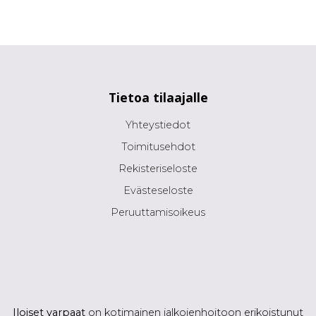
Tietoa tilaajalle
Yhteystiedot
Toimitusehdot
Rekisteriseloste
Evästeseloste
Peruuttamisoikeus
Iloiset varpaat
on kotimainen jalkojenhoitoon erikoistunut