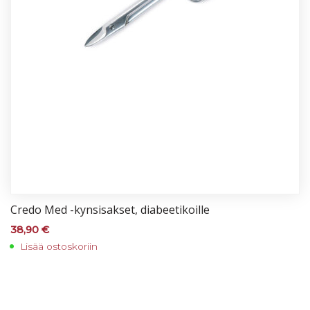
Cre­do Med -kyn­si­sak­set, dia­bee­ti­koil­le
38,90
€
Lisää ostoskoriin