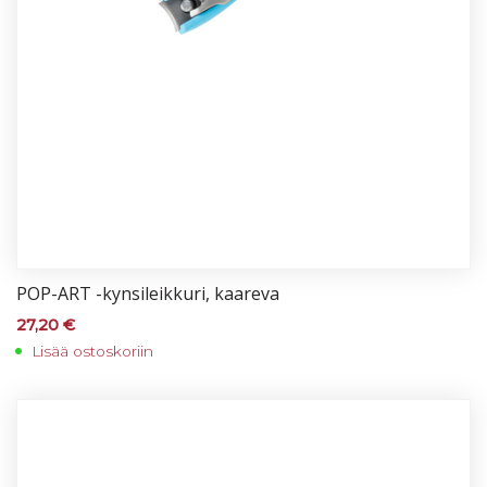
POP-ART -kyn­si­leik­ku­ri, kaa­re­va
27,20
€
Lisää ostoskoriin