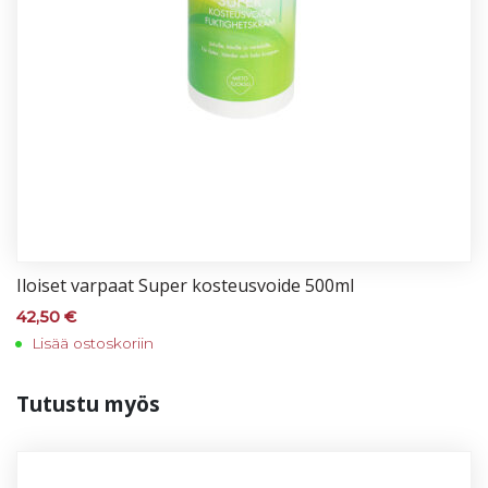
Iloi­set var­paat Su­per kos­teus­voi­de 500ml
42,50
€
Lisää ostoskoriin
Tu­tus­tu myös