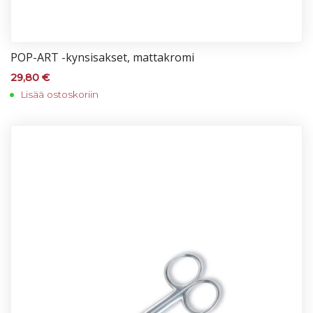
POP-ART -kyn­si­sak­set, mat­tak­ro­mi
29,80
€
Lisää ostoskoriin