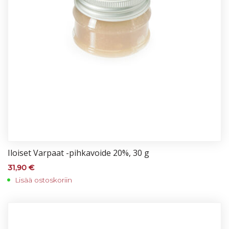
Iloi­set Var­paat -pih­ka­voi­de 20%, 30 g
31,90
€
Lisää ostoskoriin