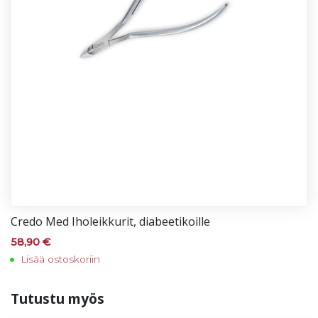
Cre­do Med Iho­leik­ku­rit, dia­bee­ti­koil­le
58,90
€
Lisää ostoskoriin
Tu­tus­tu myös