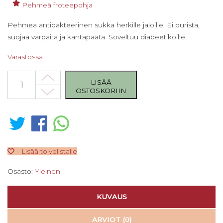
Pehmeä froteepohja
Pehmeä antibakteerinen sukka herkille jaloille. Ei purista,
suojaa varpaita ja kantapäätä. Soveltuu diabeetikoille.
Varastossa
Diabeetikon antibakteerinen sukka 39-42, musta määrä
LISÄÄ
OSTOSKORIIN
Lisää toivelistalle
Osasto:
Yleinen
KUVAUS
ARVIOT (0)