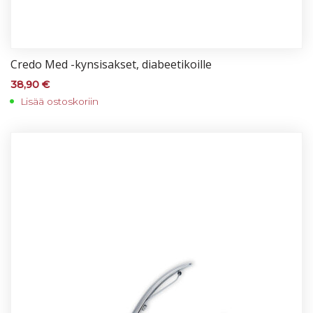
Cre­do Med -kyn­si­sak­set, dia­bee­ti­koil­le
38,90
€
Lisää ostoskoriin