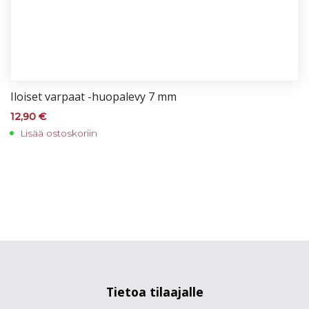
Iloi­set var­paat -huo­pa­le­vy 7 mm
12,90
€
Lisää ostoskoriin
Tietoa tilaajalle