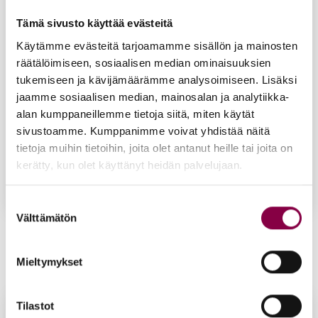
Tämä sivusto käyttää evästeitä
Käytämme evästeitä tarjoamamme sisällön ja mainosten
räätälöimiseen, sosiaalisen median ominaisuuksien
tukemiseen ja kävijämäärämme analysoimiseen. Lisäksi
jaamme sosiaalisen median, mainosalan ja analytiikka-
alan kumppaneillemme tietoja siitä, miten käytät
sivustoamme. Kumppanimme voivat yhdistää näitä
tietoja muihin tietoihin, joita olet antanut heille tai joita on
kerätty, kun olet käyttänyt heidän palvelujaan.
Suostumuksen
Välttämätön
valinta
Lauf­wun­der dia­bee­ti­kon jal­ka­voi­de 75 ml
22,90
€
Mieltymykset
Lisää ostoskoriin
Tilastot