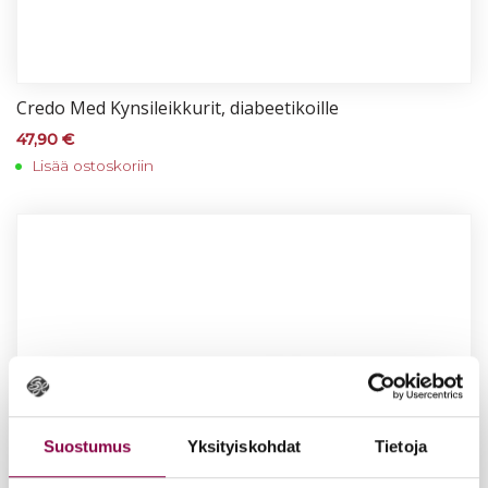
Cre­do Med Kyn­si­leik­ku­rit, dia­bee­ti­koil­le
47,90
€
Lisää ostoskoriin
Suostumus
Yksityiskohdat
Tietoja