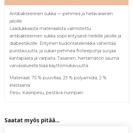
Antibakteerinen sukka — pehmeä ja hellävarainen
jaloille
Laadukkaasta materiaalista valmistettu
antibakteerinen sukka sopii erityisesti herkille jaloille ja
diabeetikoille. Erityinen kudontatekniikka vähentää
puristavuutta, ja sukan pehmeä froteepohja suojaa
kantapäätä ja varpaita. Tasainen, hiertämätön sauma
varvasalueella lisää käyttömukavuutta.
Materiaali: 75 % puuvillaa, 23 % polyamidia, 2 %
elastaania.
Pesu: Käsinpesu, pestävä nurinpäin.
Saa­tat myös pi­tää...