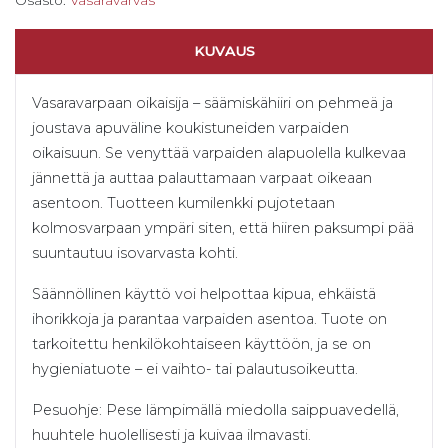
KUVAUS
Vasaravarpaan oikaisija – säämiskähiiri on pehmeä ja
joustava apuväline koukistuneiden varpaiden
oikaisuun. Se venyttää varpaiden alapuolella kulkevaa
jännettä ja auttaa palauttamaan varpaat oikeaan
asentoon. Tuotteen kumilenkki pujotetaan
kolmosvarpaan ympäri siten, että hiiren paksumpi pää
suuntautuu isovarvasta kohti.
Säännöllinen käyttö voi helpottaa kipua, ehkäistä
ihorikkoja ja parantaa varpaiden asentoa. Tuote on
tarkoitettu henkilökohtaiseen käyttöön, ja se on
hygieniatuote – ei vaihto- tai palautusoikeutta.
Pesuohje: Pese lämpimällä miedolla saippuavedellä,
huuhtele huolellisesti ja kuivaa ilmavasti.