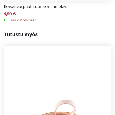
Iloi­set var­paat Luon­non ih­me­ki­vi
4,50
€
Lisää ostoskoriin
Tu­tus­tu myös