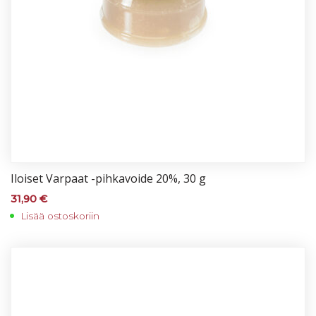
Iloi­set Var­paat -pih­ka­voi­de 20%, 30 g
31,90
€
Lisää ostoskoriin