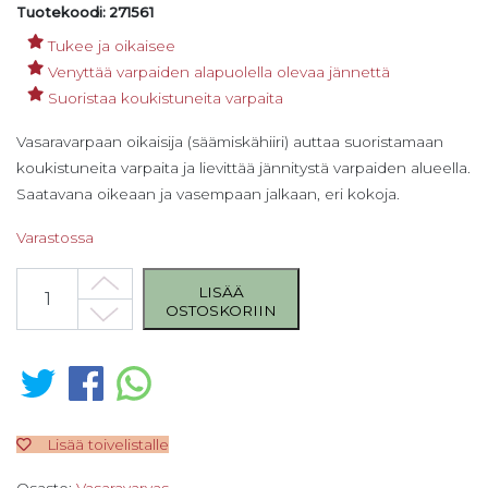
Tuotekoodi: 271561
Tukee ja oikaisee
Venyttää varpaiden alapuolella olevaa jännettä
Suoristaa koukistuneita varpaita
Vasaravarpaan oikaisija (säämiskähiiri) auttaa suoristamaan
koukistuneita varpaita ja lievittää jännitystä varpaiden alueella.
Saatavana oikeaan ja vasempaan jalkaan, eri kokoja.
Varastossa
Vasaravarpaan oikaisija, iso oikea määrä
LISÄÄ
OSTOSKORIIN
Lisää toivelistalle
Osasto:
Vasaravarvas