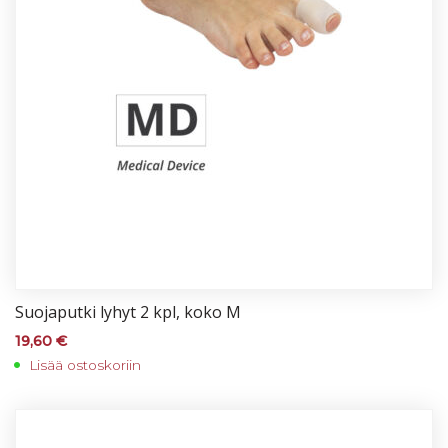
Suo­ja­put­ki ly­hyt 2 kpl, ko­ko M
19,60
€
Lisää ostoskoriin