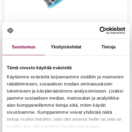
Suostumus
Yksityiskohdat
Tietoja
Tämä sivusto käyttää evästeitä
Käytämme evästeitä tarjoamamme sisällön ja mainosten
POP-ART -kyn­si­leik­ku­ri, kaa­re­va
räätälöimiseen, sosiaalisen median ominaisuuksien
27,20
€
tukemiseen ja kävijämäärämme analysoimiseen. Lisäksi
Lisää ostoskoriin
jaamme sosiaalisen median, mainosalan ja analytiikka-
alan kumppaneillemme tietoja siitä, miten käytät
sivustoamme. Kumppanimme voivat yhdistää näitä
tietoja muihin tietoihin, joita olet antanut heille tai joita on
kerätty, kun olet käyttänyt heidän palvelujaan.