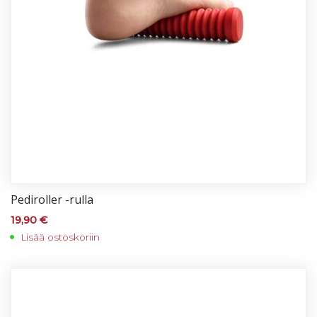
Pe­di­rol­ler -rul­la
19,90
€
Lisää ostoskoriin