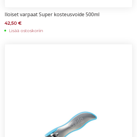
Iloi­set var­paat Su­per kos­teus­voi­de 500ml
42,50
€
Lisää ostoskoriin