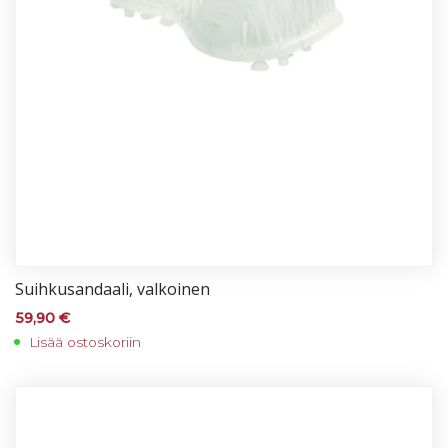
Suih­ku­san­daa­li, val­koi­nen
59,90
€
Lisää ostoskoriin