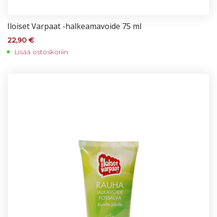
Iloi­set Var­paat -hal­kea­ma­voi­de 75 ml
22,90
€
Lisää ostoskoriin