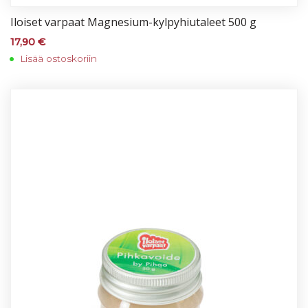
Iloi­set var­paat Mag­ne­sium-kyl­py­hiu­ta­leet 500 g
17,90
€
Lisää ostoskoriin