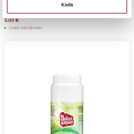
Kiellä
Lam­paan­vil­la 5 g
5,00
€
Lisää ostoskoriin