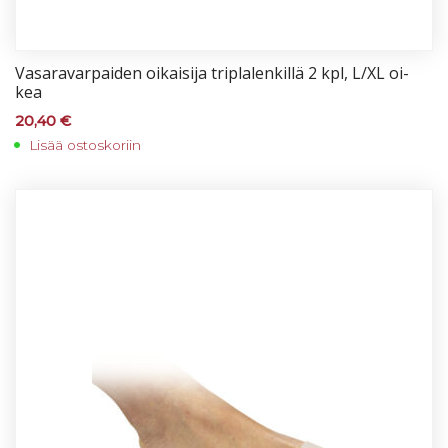
Va­sa­ra­var­pai­den oi­kai­si­ja trip­la­len­kil­lä 2 kpl, L/XL oi­
kea
20,40
€
Lisää ostoskoriin