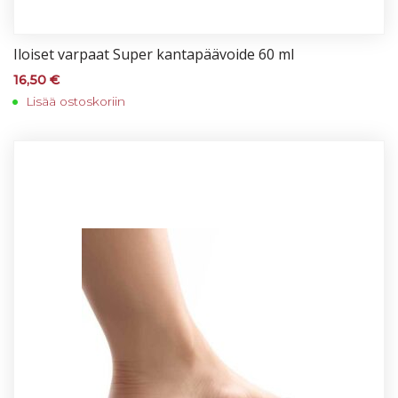
Iloi­set var­paat Su­per kan­ta­pää­voi­de 60 ml
16,50
€
Lisää ostoskoriin