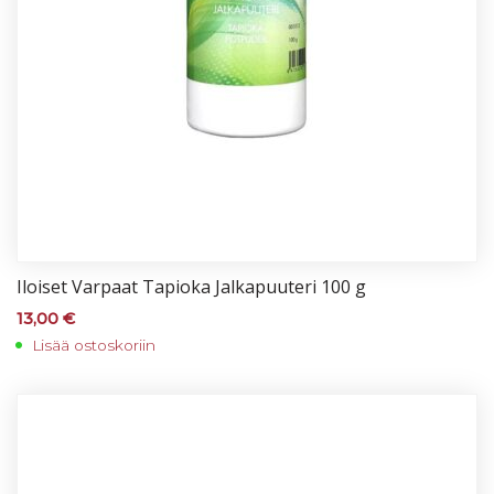
Iloi­set Var­paat Ta­pio­ka Jal­ka­puu­te­ri 100 g
13,00
€
Lisää ostoskoriin