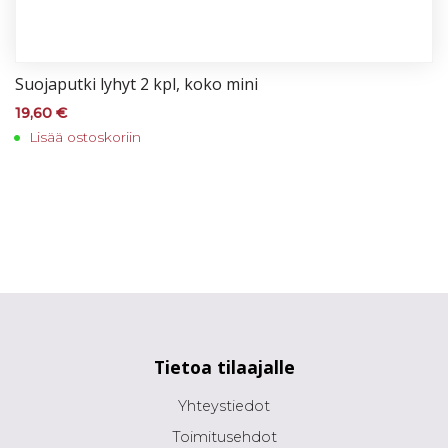
Suo­ja­put­ki ly­hyt 2 kpl, ko­ko mi­ni
19,60
€
Lisää ostoskoriin
Tietoa tilaajalle
Yhteystiedot
Toimitusehdot