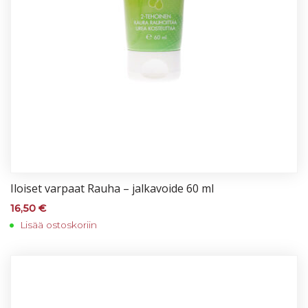
Iloi­set var­paat Rau­ha – jal­ka­voi­de 60 ml
16,50
€
Lisää ostoskoriin