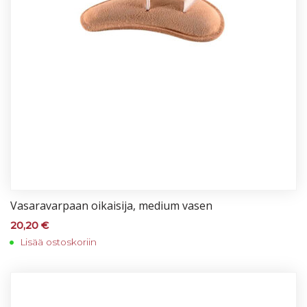
Va­sa­ra­var­paan oi­kai­si­ja, me­dium va­sen
20,20
€
Lisää ostoskoriin