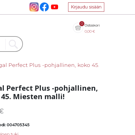
Kirjaudu sisään
0
Ostoskori
0,00
€
al Perfect Plus -pohjallinen, koko 45.
l Perfect Plus -pohjallinen,
45. Miesten malli!
€
di: 004705345
vinen tuki