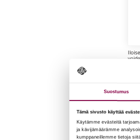
Iloi­s
voi­d
16,5
Lis
Suostumus
Tämä sivusto käyttää eväste
Käytämme evästeitä tarjoama
ja kävijämäärämme analysoim
kumppaneillemme tietoja siitä