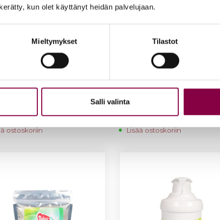
n kerätty, kun olet käyttänyt heidän palvelujaan.
Mieltymykset
Tilastot
et Var­paat -hal­kea­ma­voi­
Iloi­set Var­paat -pih­ka­voi­de
Salli valinta
 ml
20%, 30 g
0
€
31,90
€
ää ostoskoriin
Lisää ostoskoriin