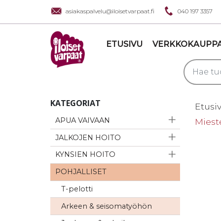
asiakaspalvelu@iloisetvarpaat.fi
040 197 3357
ETUSIVU
VERKKOKAUPP
KATEGORIAT
Etusi
APUA VAIVAAN
Miest
JALKOJEN HOITO
KYNSIEN HOITO
POHJALLISET
T-pelotti
Arkeen & seisomatyöhön