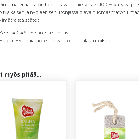
Pintamateriaalina on hengittävä ja miellyttävä 100 % kasvivärjätt
pitkäikäisen ja hygieenisen. Pohjassa oleva huomaamaton liimapin
ylimääräistä säätöä.
Koot: 40–46 (leveämpi mitoitus)
Huom: Hygieniatuote – ei vaihto- tai palautusoikeutta.
t myös pi­tää...