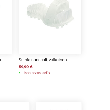
a­
Suih­ku­san­daa­li, val­koi­nen
59,90
€
Lisää ostoskoriin