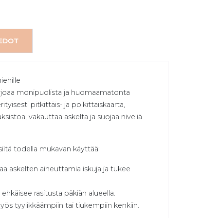
IEDOT
ehille
 tarjoaa monipuolista ja huomaamatonta
yisesti pitkittäis- ja poikittaiskaarta,
ksistoa, vakauttaa askelta ja suojaa niveliä
iitä todella mukavan käyttää:
a askelten aiheuttamia iskuja ja tukee
hkäisee rasitusta päkiän alueella.
yös tyylikkäämpiin tai tiukempiin kenkiin.