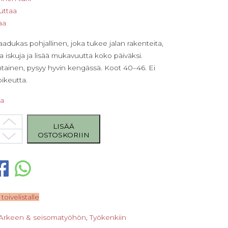
uttaa
aa
laadukas pohjallinen, joka tukee jalan rakenteita,
 iskuja ja lisää mukavuutta koko päiväksi.
tainen, pysyy hyvin kengässä. Koot 40–46. Ei
ikeutta.
sa
rfect Plus -pohjallinen, koko 45. Miesten malli! määrä
LISÄÄ
OSTOSKORIIN
 toivelistalle
Arkeen & seisomatyöhön
,
Työkenkiin