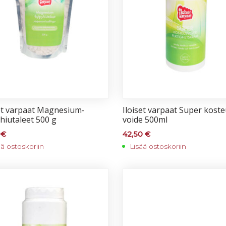
set var­paat Mag­ne­sium-
Iloi­set var­paat Su­per kos­t
­hiu­ta­leet 500 g
voi­de 500ml
0
€
42,50
€
ää ostoskoriin
Lisää ostoskoriin