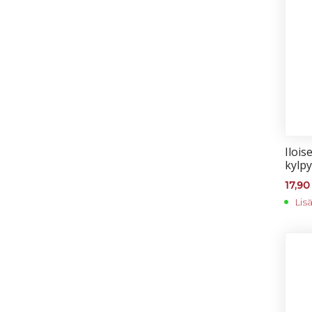
Iloi­
kyl­py
17,9
Lis