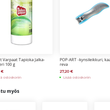
et Var­paat Ta­pio­ka Jal­ka­
POP-ART -kyn­si­leik­ku­ri, ka
e­ri 100 g
re­va
0
€
27,20
€
ää ostoskoriin
Lisää ostoskoriin
s­tu myös