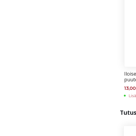
Iloi­s
puu­t
13,0
Lis
Tu­tu