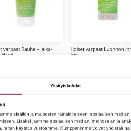
et var­paat Rau­ha – jal­ka­
Iloi­set var­paat Luon­non ih
e 60 ml
ki­vi
0
€
4,50
€
ää ostoskoriin
Lisää ostoskoriin
Yksityiskohdat
itä
mme sisällön ja mainosten räätälöimiseen, sosiaalisen median
iseen. Lisäksi jaamme sosiaalisen median, mainosalan ja analy
, miten käytät sivustoamme. Kumppanimme voivat yhdistää näitä t