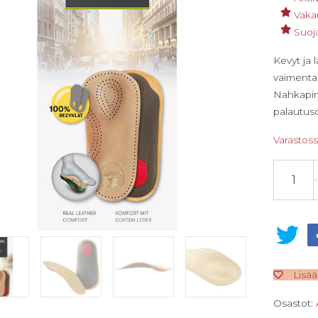
Vaka
Suoj
Kevyt ja 
vaimentaa
Nahkapin
palautuso
Varastos
Bergal Pe
Lisää
Osastot: