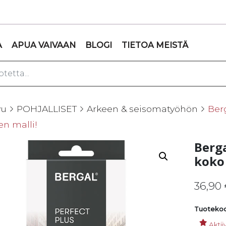
A
APUA VAIVAAN
BLOGI
TIETOA MEISTÄ
vu
POHJALLISET
Arkeen & seisomatyöhön
Berg
en malli!
Berga
koko 
36,90
Tuotekoo
Aktii