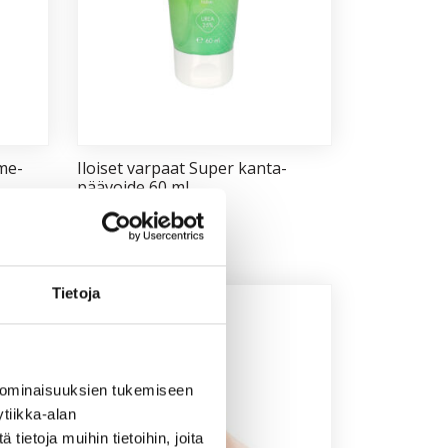
­me­
Iloi­set var­paat Su­per kan­ta­
pää­voi­de 60 ml
16,50
€
Lisää ostoskoriin
Tietoja
 ominaisuuksien tukemiseen
tiikka-alan
ietoja muihin tietoihin, joita