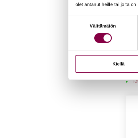
olet antanut heille tai joita o
Suostumuksen
Välttämätön
valinta
Iloi­s
Kiellä
de 75
22,9
Lis