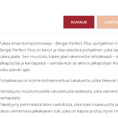
KUVAUS
LISÄT
Tukea ilman kompromisseja – Bergal Perfect Plus -pohjallinen mi
Bergal Perfect Plus on kevyt ja tilaa säästävä pohjallinen, joka
tukea jalalle. Sen muotoilu tukee jalan rakennetta tehokkaasti – erit
jalkapöytää ja kantapäätä – samalla kun se aktivoi jalkapohjan liha
koko päivän ajan.
Pohjallisessa on kolme kohdennettua tukialuetta, jotka tekevät s
Kantatyyny muotomuistilla varustetusta lateksista, joka vaimenta
kantapäätä.
Päkiätyyny pehmeästä latex-vaahdosta, joka lisää mukavuutta ja e
Iskua vaimentava jalkakaaren tuki, joka on kapea ja istuu hyvin m