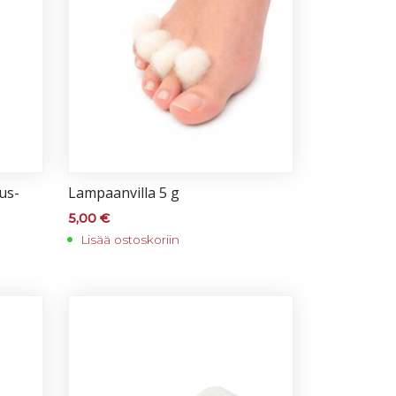
eus­
Lam­paan­vil­la 5 g
5,00
€
Lisää ostoskoriin