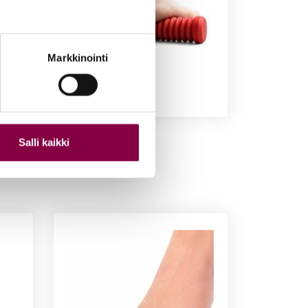
Markkinointi
Pe­di­rol­ler -rul­la
Salli kaikki
19,90
€
Lisää ostoskoriin