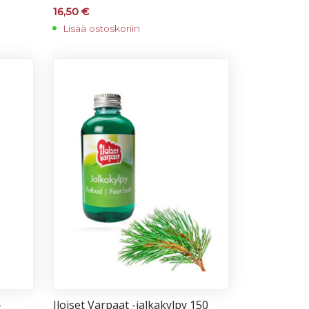
16,50
€
Lisää ostoskoriin
-
Iloi­set Var­paat -jal­ka­kyl­py 150