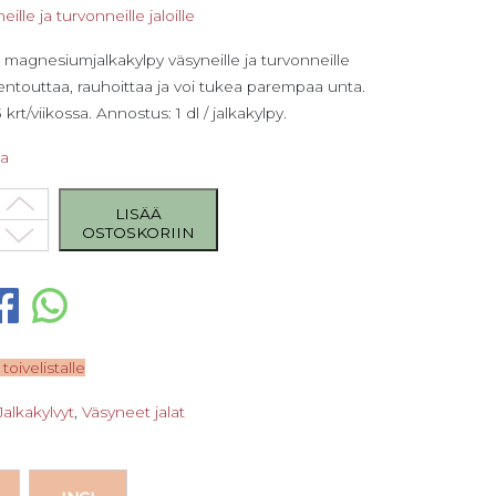
eille ja turvonneille jaloille
ä magnesiumjalkakylpy väsyneille ja turvonneille
 Rentouttaa, rauhoittaa ja voi tukea parempaa unta.
krt/viikossa. Annostus: 1 dl / jalkakylpy.
sa
arpaat Magnesium-kylpyhiutaleet 500 g määrä
LISÄÄ
OSTOSKORIIN
 toivelistalle
Jalkakylvyt
,
Väsyneet jalat