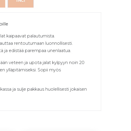
INCI
ille
lat kaipaavat palautumista.
 auttaa rentoutumaan luonnollisesti.
tä ja edistää parempaa unenlaatua.
ään veteen ja upota jalat kylpyyn noin 20
en ylläpitämiseksi. Sopii myös
assa ja sulje pakkaus huolellisesti jokaisen