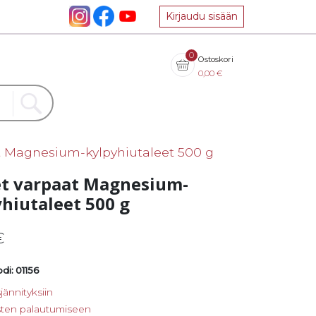
Kirjaudu sisään
0
Ostoskori
0,00
€
at Magnesium-kylpyhiutaleet 500 g
set varpaat Magnesium-
hiutaleet 500 g
€
di: 01156
jännityksiin
sten palautumiseen