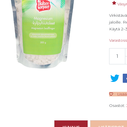
Väsyn
Virkistäv
jaloille.
Käytä 2–3 
Varastos
Iloiset v
Lisää
Osastot: