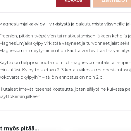
KUVAUS
LISÄTIEDOT
Magnesiumjalkakylpy – virkistystä ja palautumista väsyneille jalo
Treenien, pitkien työpäivien tai matkustamisen jälkeen keho ja ja
Magnesiumjalkakylpy virkistää väsyneet ja turvonneet jalat sekä
Magnesiumin imeytyminen ihon kautta voi lievittää lihasjännitys
Käyttö on helppoa: liuota noin 1 dl magnesiumhiutaleita lämpim
minuutiksi. Kylpy toistetaan 2–3 kertaa viikossa magnesiumtasoj
kokovartalokylpyihin – tällöin annostus on noin 2 dl.
Hiutaleet imevät itseensä kosteutta, joten säilytä ne kuivassa paik
käyttökerran jälkeen.
t myös pi­tää...