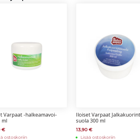
et Var­paat -hal­kea­ma­voi­
Iloi­set Var­paat Jal­ka­kuo­rin­
 ml
suo­la 300 ml
0
€
13,90
€
ää ostoskoriin
Lisää ostoskoriin