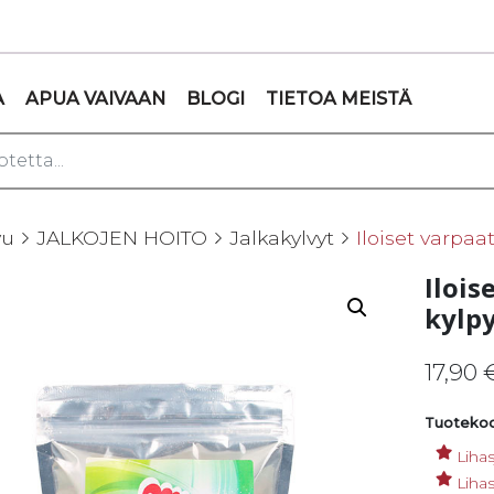
A
APUA VAIVAAN
BLOGI
TIETOA MEISTÄ
vu
JALKOJEN HOITO
Jalkakylvyt
Iloiset varpa
Iloi
kylpy
17,90
Tuotekoo
Lihas
Liha