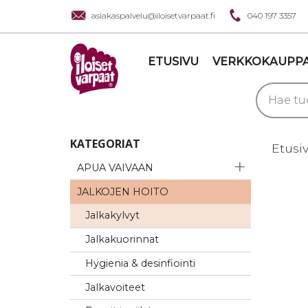
asiakaspalvelu@iloisetvarpaat.fi
040 197 3357
ETUSIVU
VERKKOKAUPP
KATEGORIAT
Etusi
APUA VAIVAAN
JALKOJEN HOITO
Jalkakylvyt
Jalkakuorinnat
Hygienia & desinfiointi
Jalkavoiteet