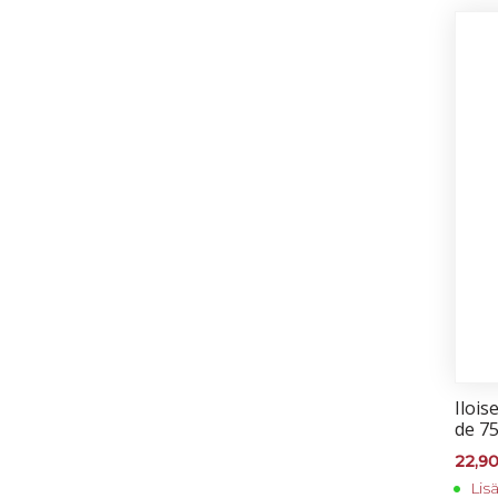
Iloi­s
de 75
22,9
Lis