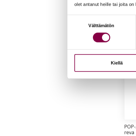
olet antanut heille tai joita o
Lis
Suostumuksen
Välttämätön
valinta
Kiellä
POP-A
re­va