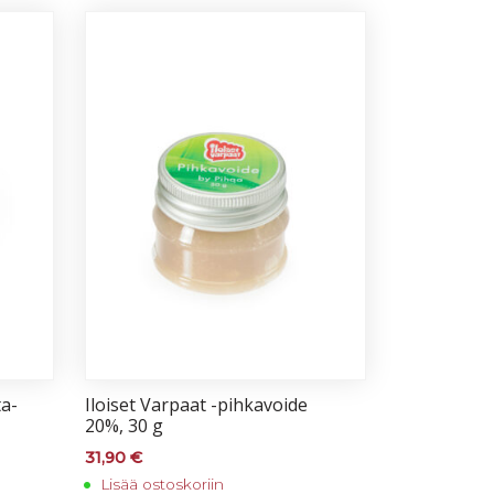
ta­
Iloi­set Var­paat -pih­ka­voi­de
20%, 30 g
31,90
€
Lisää ostoskoriin