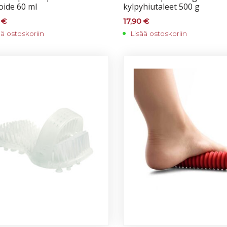
oi­de 60 ml
kyl­py­hiu­ta­leet 500 g
0
€
17,90
€
ää ostoskoriin
Lisää ostoskoriin