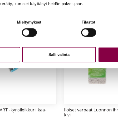
n kerätty, kun olet käyttänyt heidän palvelujaan.
ää ostoskoriin
Lisää ostoskoriin
Mieltymykset
Tilastot
Salli valinta
RT -kyn­si­leik­ku­ri, kaa­
Iloi­set var­paat Luon­non ih
ki­vi