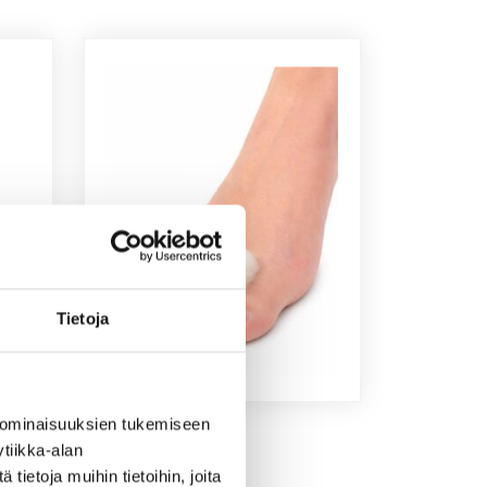
Tietoja
eus­
Lam­paan­vil­la 5 g
 ominaisuuksien tukemiseen
tiikka-alan
5,00
€
ietoja muihin tietoihin, joita
Lisää ostoskoriin