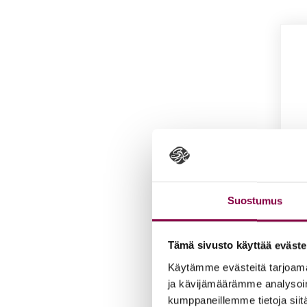
Suostumus
Tämä sivusto käyttää eväste
Iloi­s
Käytämme evästeitä tarjoama
puu­t
ja kävijämäärämme analysoim
kumppaneillemme tietoja siitä
13,0