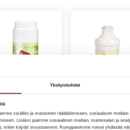
Yksityiskohdat
itä
et Var­paat Ta­pio­ka Jal­ka­
Iloi­set var­paat Su­per kos­t
mme sisällön ja mainosten räätälöimiseen, sosiaalisen median
e­ri 100 g
voi­de 500ml
iseen. Lisäksi jaamme sosiaalisen median, mainosalan ja analy
, miten käytät sivustoamme. Kumppanimme voivat yhdistää näitä t
0
€
42,50
€