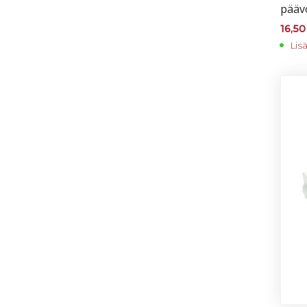
pää­v
16,5
Lis