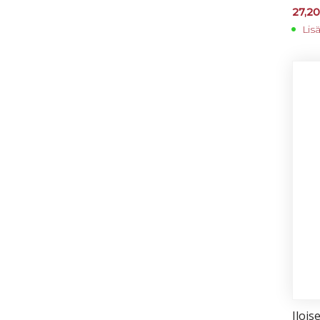
27,2
Lis
Iloi­s