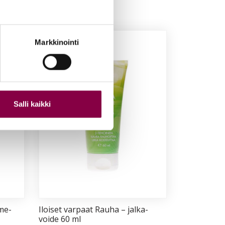
Markkinointi
Salli kaikki
­me­
Iloi­set var­paat Rau­ha – jal­ka­
voi­de 60 ml