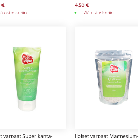
0
€
4,50
€
ää ostoskoriin
Lisää ostoskoriin
et var­paat Su­per kan­ta­
Iloi­set var­paat Mag­ne­sium