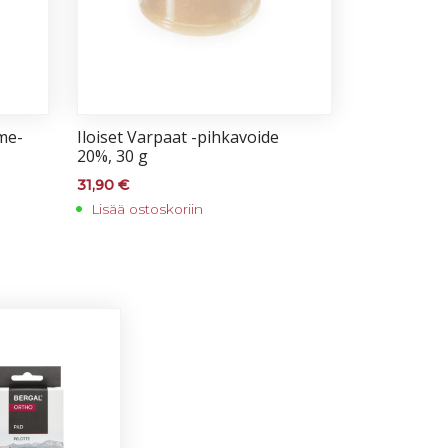
­me­
Iloi­set Var­paat -pih­ka­voi­de
20%, 30 g
31,90
€
Lisää ostoskoriin