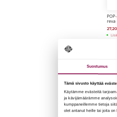
POP-A
re­va
27,2
Lis
Suostumus
Tämä sivusto käyttää eväste
Käytämme evästeitä tarjoama
ja kävijämäärämme analysoim
kumppaneillemme tietoja siitä
olet antanut heille tai joita o