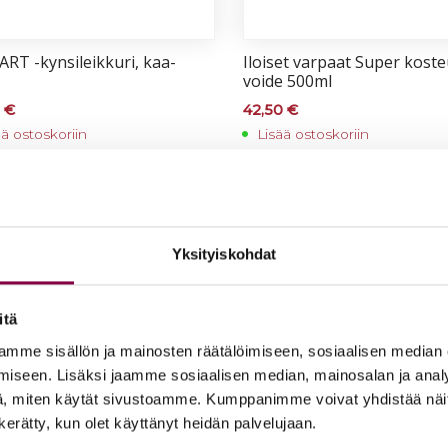
RT -kyn­si­leik­ku­ri, kaa­
Iloi­set var­paat Su­per kos­t
voi­de 500ml
0
€
42,50
€
ää ostoskoriin
Lisää ostoskoriin
Yksityiskohdat
itä
mme sisällön ja mainosten räätälöimiseen, sosiaalisen median
iseen. Lisäksi jaamme sosiaalisen median, mainosalan ja analy
, miten käytät sivustoamme. Kumppanimme voivat yhdistää näitä t
n kerätty, kun olet käyttänyt heidän palvelujaan.