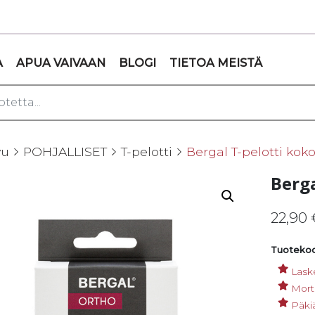
A
APUA VAIVAAN
BLOGI
TIETOA MEISTÄ
vu
POHJALLISET
T-pelotti
Bergal T-pelotti koko
Berga
22,90
Tuotekoo
Laske
Mort
Päkiä