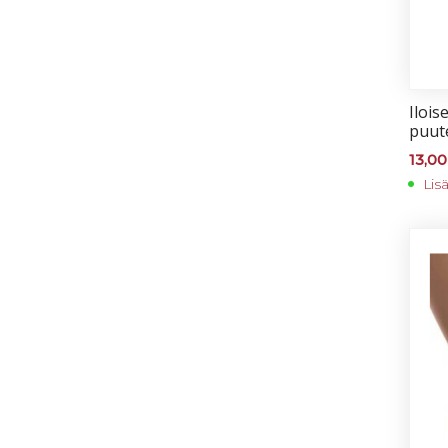
Iloi­s
puu­t
13,0
Lis