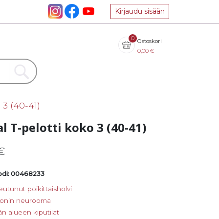
Kirjaudu sisään
0
Ostoskori
0,00
€
 3 (40-41)
l T-pelotti koko 3 (40-41)
€
di: 00468233
utunut poikittaisholvi
onin neurooma
n alueen kiputilat