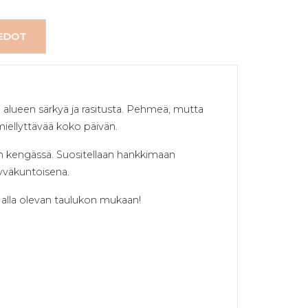
IEDOT
än alueen särkyä ja rasitusta. Pehmeä, mutta
iellyttävää koko päivän.
aan kengässä. Suositellaan hankkimaan
 hyväkuntoisena.
ti alla olevan taulukon mukaan!