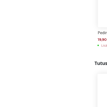
Pe­di­r
19,9
Lis
Tu­tu