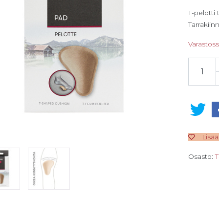
T-pelotti 
Tarrakiinn
Varastos
Bergal T-
Lisää
Osasto:
T