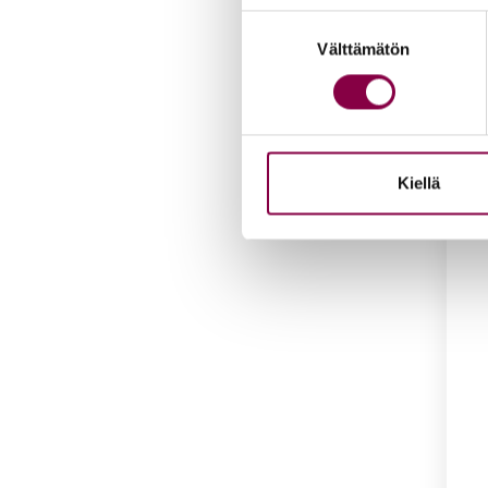
Suostumuksen
Välttämätön
valinta
Iloi­s
voi­d
16,5
Lis
Kiellä