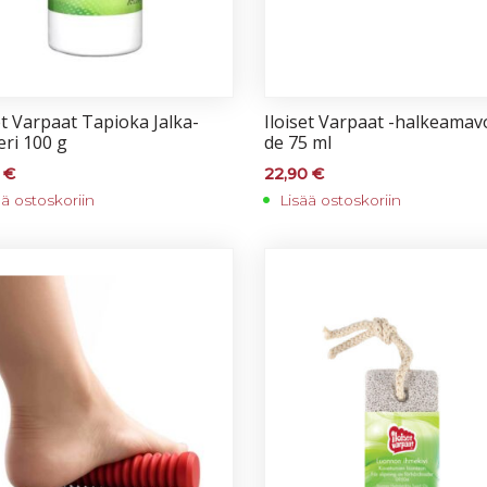
et Var­paat Ta­pio­ka Jal­ka­
Iloi­set Var­paat -hal­kea­ma­v
e­ri 100 g
de 75 ml
0
€
22,90
€
ää ostoskoriin
Lisää ostoskoriin