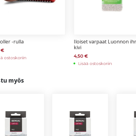
ol­ler -rul­la
Iloi­set var­paat Luon­non ih
ki­vi
0
€
4,50
€
ää ostoskoriin
Lisää ostoskoriin
s­tu myös