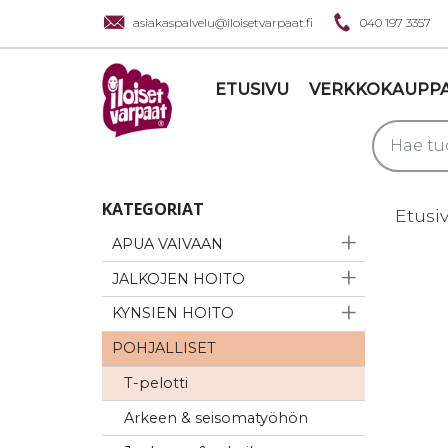
asiakaspalvelu@iloisetvarpaat.fi
040 197 3357
ETUSIVU
VERKKOKAUPP
KATEGORIAT
Etusi
APUA VAIVAAN
JALKOJEN HOITO
KYNSIEN HOITO
POHJALLISET
T-pelotti
Arkeen & seisomatyöhön