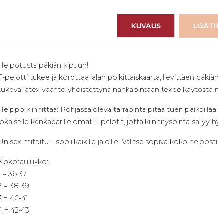
KUVAUS
LISÄT
Helpotusta päkiän kipuun!
T-pelotti tukee ja korottaa jalan poikittaiskaarta, lievittäen päki
tukeva latex-vaahto yhdistettynä nahkapintaan tekee käytöstä m
Helppo kiinnittää: Pohjassa oleva tarrapinta pitää tuen paikoill
jokaiselle kenkäparille omat T-pelotit, jotta kiinnityspinta säilyy
Unisex-mitoitu – sopii kaikille jaloille. Valitse sopiva koko helpos
Kokotaulukko:
1 = 36-37
2 = 38-39
3 = 40-41
4 = 42-43