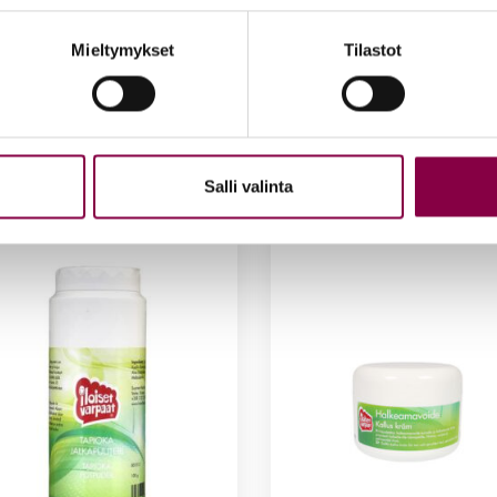
Mieltymykset
Tilastot
et var­paat Rau­ha – jal­ka­
Iloi­set var­paat Mag­ne­sium
e 60 ml
kyl­py­hiu­ta­leet 500 g
0
€
17,90
€
ää ostoskoriin
Lisää ostoskoriin
Salli valinta