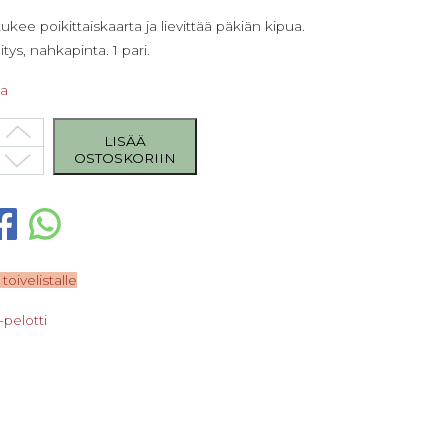
tukee poikittaiskaarta ja lievittää päkiän kipua.
itys, nahkapinta. 1 pari.
sa
pelotti koko 3 (40-41) määrä
LISÄÄ
OSTOSKORIIN
 toivelistalle
-pelotti