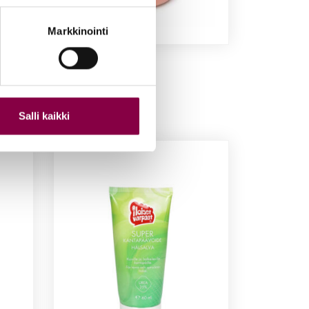
Markkinointi
-
Lam­paan­vil­la 5 g
5,00
€
Lisää ostoskoriin
Salli kaikki