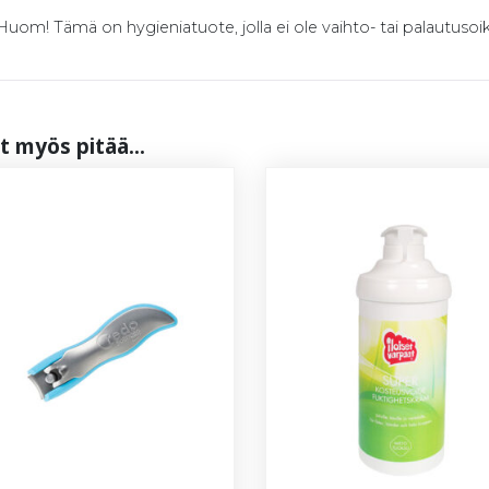
Huom! Tämä on hygieniatuote, jolla ei ole vaihto- tai palautusoik
t myös pi­tää...