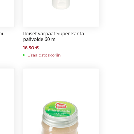
oi­
Iloi­set var­paat Su­per kan­ta­
pää­voi­de 60 ml
16,50
€
Lisää ostoskoriin