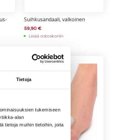
eus­
Suih­ku­san­daa­li, val­koi­nen
59,90
€
Lisää ostoskoriin
Tietoja
 ominaisuuksien tukemiseen
tiikka-alan
ietoja muihin tietoihin, joita