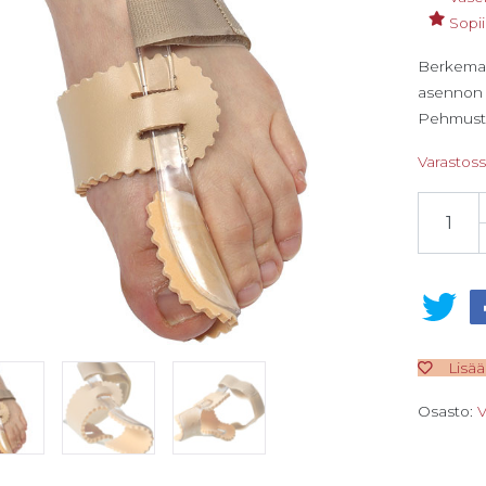
Sopii
Berkeman
asennon k
Pehmustet
Varastos
Berkeman
Lisää
Osasto:
V