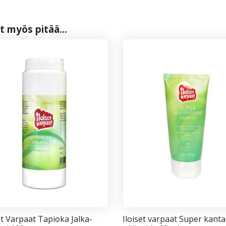
t myös pi­tää...
et Var­paat Ta­pio­ka Jal­ka­
Iloi­set var­paat Su­per kan­ta