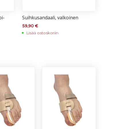
oi­
Suih­ku­san­daa­li, val­koi­nen
59,90
€
Lisää ostoskoriin