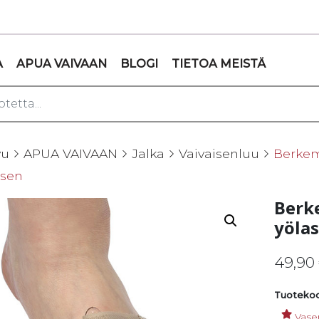
A
APUA VAIVAAN
BLOGI
TIETOA MEISTÄ
vu
APUA VAIVAAN
Jalka
Vaivaisenluu
Berkem
asen
Berk
yölas
49,90
Tuotekoo
Vase