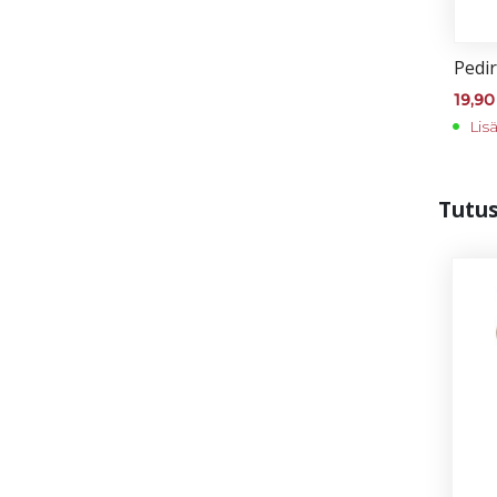
Pe­di­r
19,9
Lis
Tu­tu