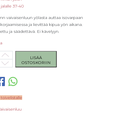
 jalalle 37-40
n vaivaisenluun yölasta auttaa isovarpaan
orjaamisessa ja lievittää kipua yön aikana.
tu ja säädettävä. Ei kävelyyn.
sa
n vaivaisenluun yölasta, koko 37-40, vasen määrä
LISÄÄ
OSTOSKORIIN
 toivelistalle
aivaisenluu