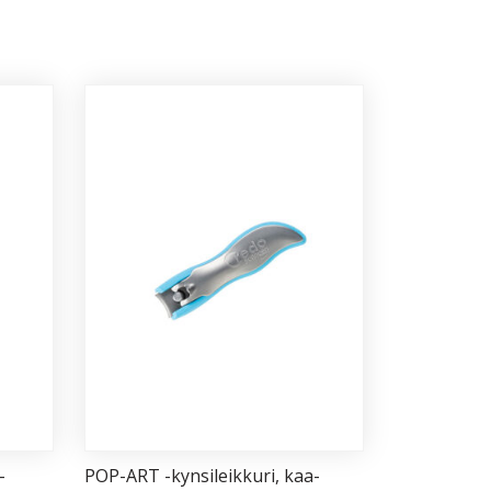
­
POP-ART -kyn­si­leik­ku­ri, kaa­