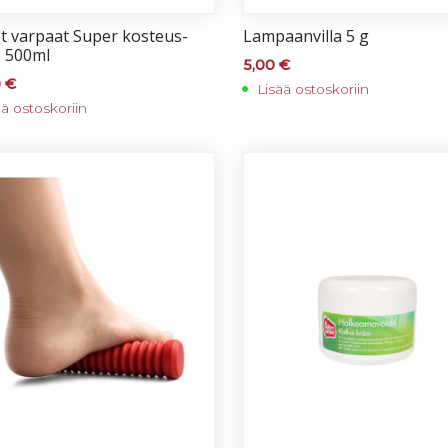
set var­paat Su­per kos­teus­
Lam­paan­vil­la 5 g
e 500ml
5,00
€
0
€
Lisää ostoskoriin
ää ostoskoriin