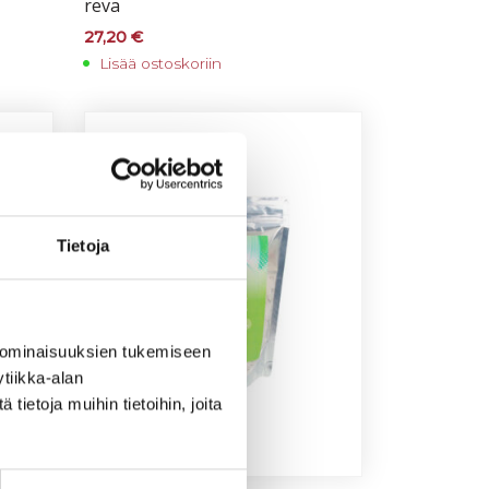
re­va
27,20
€
Lisää ostoskoriin
Tietoja
 ominaisuuksien tukemiseen
tiikka-alan
ietoja muihin tietoihin, joita