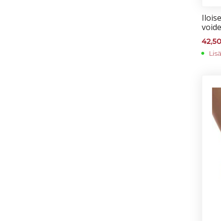
Iloi­
voi­d
42,5
Lis