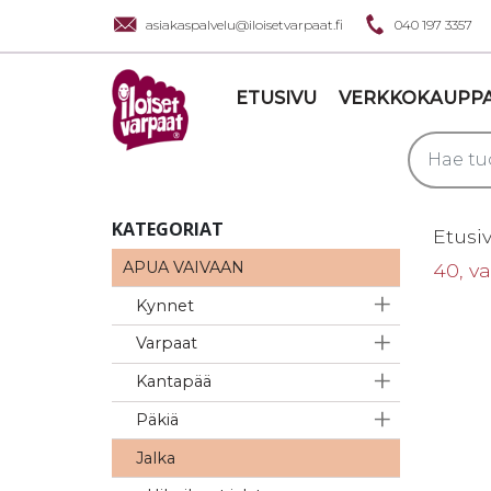
asiakaspalvelu@iloisetvarpaat.fi
040 197 3357
ETUSIVU
VERKKOKAUPP
KATEGORIAT
Etusi
APUA VAIVAAN
40, v
Kynnet
Varpaat
Kantapää
Päkiä
Jalka