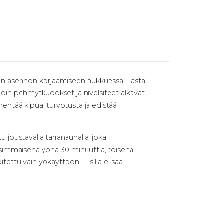
aan asennon korjaamiseen nukkuessa. Lasta
loin pehmytkudokset ja nivelsiteet alkavat
entää kipua, turvotusta ja edistää
joustavalla tarranauhalla, joka
ensimmäisenä yönä 30 minuuttia, toisena
tettu vain yökäyttöön — sillä ei saa