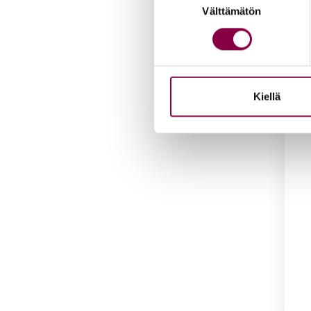
Iloi­
Välttämätön
valinta
ki­vi
4,50
Lis
Kiellä