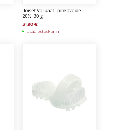
Iloi­set Var­paat -pih­ka­voi­de
20%, 30 g
31,90
€
Lisää ostoskoriin