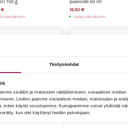
e­ri 100 g
pää­voi­de 60 ml
0
€
16,50
€
ää ostoskoriin
Lisää ostoskoriin
Yksityiskohdat
itä
mme sisällön ja mainosten räätälöimiseen, sosiaalisen median
iseen. Lisäksi jaamme sosiaalisen median, mainosalan ja analy
, miten käytät sivustoamme. Kumppanimme voivat yhdistää näitä t
n kerätty, kun olet käyttänyt heidän palvelujaan.