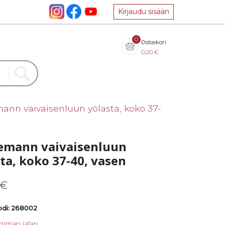
Kirjaudu sisään
0
Ostoskori
0,00
€
ann vaivaisenluun yölasta, koko 37-
emann vaivaisenluun
ta, koko 37-40, vasen
€
di: 268002
mman jalan