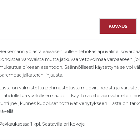
KUVAUS
Berkemann yölasta vaivaisenluulle – tehokas apuväline isovarp
kohdistaa varovaista mutta jatkuvaa vetovoimaa varpaaseen, jol
mukautua oikeaan asentoon. Säännöllisesti käytettynä se voi väh
parempaa jalkaterän linjausta.
Lasta on valmistettu pehmustetusta muovirungosta ja varustettu 
mahdollistaa yksilöllisen säädön. Käyttö aloitetaan vähitellen: 
tunti jne., kunnes kudokset tottuvat venytykseen. Lasta on tarkoi
kävellä.
Pakkauksessa 1 kpl. Saatavilla eri kokoja.