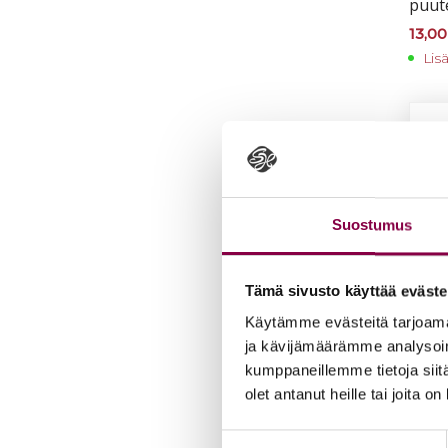
puu­t
13,0
Lis
Suostumus
Tämä sivusto käyttää eväste
Käytämme evästeitä tarjoama
ja kävijämäärämme analysoim
kumppaneillemme tietoja siitä
olet antanut heille tai joita o
Suostumuksen