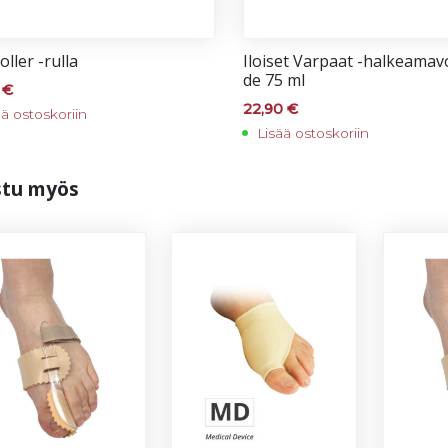
ol­ler -rul­la
Iloi­set Var­paat -hal­kea­ma­v
de 75 ml
0
€
22,90
€
ää ostoskoriin
Lisää ostoskoriin
s­tu myös