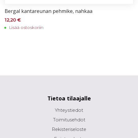
Ber­gal kan­ta­reu­nan peh­mi­ke, nah­kaa
12,20
€
Lisää ostoskoriin
Tietoa tilaajalle
Yhteystiedot
Toimitusehdot
Rekisteriseloste