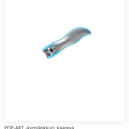
POP-ART -kyn­si­leik­ku­ri, kaa­re­va