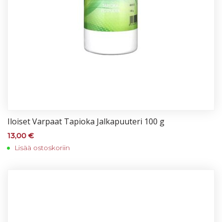
Iloi­set Var­paat Ta­pio­ka Jal­ka­puu­te­ri 100 g
13,00
€
Lisää ostoskoriin