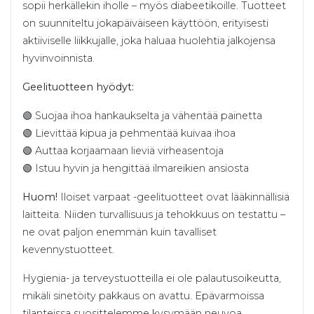
sopii herkällekin iholle – myös diabeetikoille. Tuotteet
on suunniteltu jokapäiväiseen käyttöön, erityisesti
aktiiviselle liikkujalle, joka haluaa huolehtia jalkojensa
hyvinvoinnista.
Geelituotteen hyödyt:
🟢 Suojaa ihoa hankaukselta ja vähentää painetta
🟢 Lievittää kipua ja pehmentää kuivaa ihoa
🟢 Auttaa korjaamaan lieviä virheasentoja
🟢 Istuu hyvin ja hengittää ilmareikien ansiosta
Huom!
Iloiset varpaat -geelituotteet ovat lääkinnällisiä
laitteita. Niiden turvallisuus ja tehokkuus on testattu –
ne ovat paljon enemmän kuin tavalliset
kevennystuotteet.
Hygienia- ja terveystuotteilla ei ole palautusoikeutta,
mikäli sinetöity pakkaus on avattu. Epävarmoissa
tilanteissa suosittelemme kysymään neuvoa