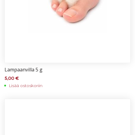
Lam­paan­vil­la 5 g
5,00
€
Lisää ostoskoriin