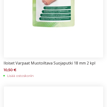
Iloi­set Var­paat Muo­toil­ta­va Suo­ja­put­ki 18 mm 2 kpl
10,50
€
Lisää ostoskoriin