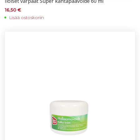
Iloi­set var­paat Su­per kan­ta­pää­voi­de 60 ml
16,50
€
Lisää ostoskoriin