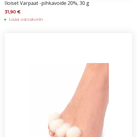
Iloi­set Var­paat -pih­ka­voi­de 20%, 30 g
31,90
€
Lisää ostoskoriin