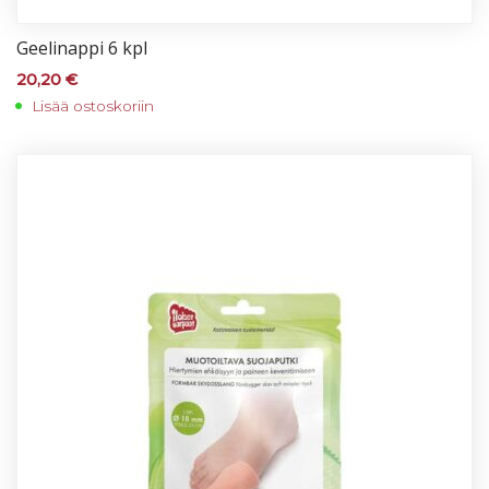
Gee­li­nap­pi 6 kpl
20,20
€
Lisää ostoskoriin