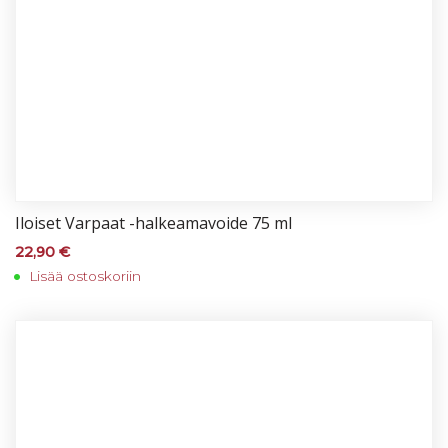
Iloi­set Var­paat -hal­kea­ma­voi­de 75 ml
22,90
€
Lisää ostoskoriin