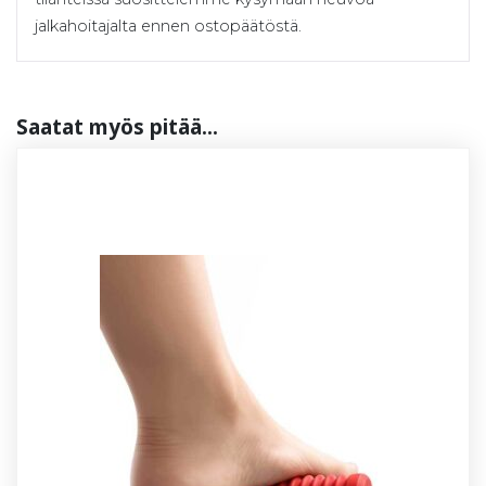
jalkahoitajalta ennen ostopäätöstä.
Saa­tat myös pi­tää...