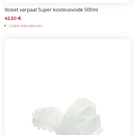
Iloi­set var­paat Su­per kos­teus­voi­de 500ml
42,50
€
Lisää ostoskoriin