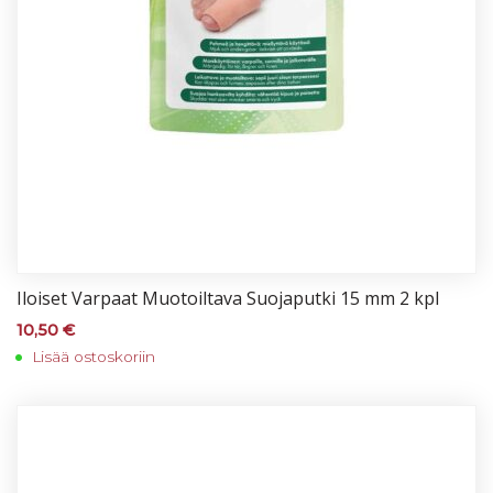
Iloi­set Var­paat Muo­toil­ta­va Suo­ja­put­ki 15 mm 2 kpl
10,50
€
Lisää ostoskoriin