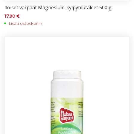
Iloi­set var­paat Mag­ne­sium-kyl­py­hiu­ta­leet 500 g
17,90
€
Lisää ostoskoriin