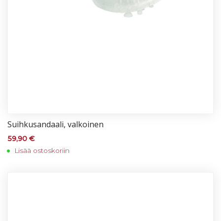
Suih­ku­san­daa­li, val­koi­nen
59,90
€
Lisää ostoskoriin