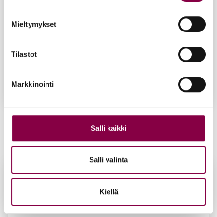
Mieltymykset
Tilastot
Markkinointi
Iloi­set var­paat Rau­ha – jal­ka­voi­de 60 ml
Salli kaikki
16,50
€
Lisää ostoskoriin
Salli valinta
Kiellä