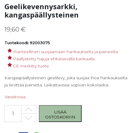
Geelikevennysarkki,
kangaspäällysteinen
19,60
€
Tuotekoodi: 92003075
Ihanteellinen suojaamaan hankaukselta ja paineelta
Päällystetty hajuja ehkäisevällä kankaalla
CE-merkitty tuote
Kangaspäällysteinen geelilevy, joka suojaa ihoa hankaukselta
ja lievittää painetta. Leikattavissa sopivan kokoiseksi.
Varastossa
Geelikevennysarkki, kangaspäällysteinen määrä
LISÄÄ
OSTOSKORIIN