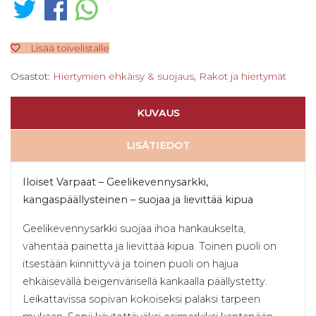
Lisää toivelistalle
Osastot:
Hiertymien ehkäisy & suojaus
,
Rakot ja hiertymät
KUVAUS
LISÄTIEDOT
Iloiset Varpaat – Geelikevennysarkki,
kangaspäällysteinen – suojaa ja lievittää kipua
Geelikevennysarkki suojaa ihoa hankaukselta,
vähentää painetta ja lievittää kipua. Toinen puoli on
itsestään kiinnittyvä ja toinen puoli on hajua
ehkäisevällä beigenvärisellä kankaalla päällystetty.
Leikattavissa sopivan kokoiseksi palaksi tarpeen