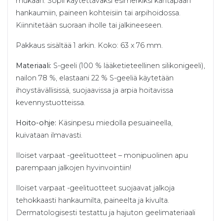
mukaan. Sopii käytettäväksi esimerkiksi kantapään
hankaumiin, paineen kohteisiin tai arpihoidossa.
Kiinnitetään suoraan iholle tai jalkineeseen.
Pakkaus sisältää 1 arkin. Koko: 63 x 76 mm.
Materiaali:
S-geeli (100 % lääketieteellinen silikonigeeli),
nailon 78 %, elastaani 22 % S-geeliä käytetään
ihoystävällisissä, suojaavissa ja arpia hoitavissa
kevennystuotteissa.
Hoito-ohje:
Käsinpesu miedolla pesuaineella,
kuivataan ilmavasti.
Iloiset varpaat -geelituotteet – monipuolinen apu
parempaan jalkojen hyvinvointiin!
Iloiset varpaat -geelituotteet suojaavat jalkoja
tehokkaasti hankaumilta, paineelta ja kivulta.
Dermatologisesti testattu ja hajuton geelimateriaali