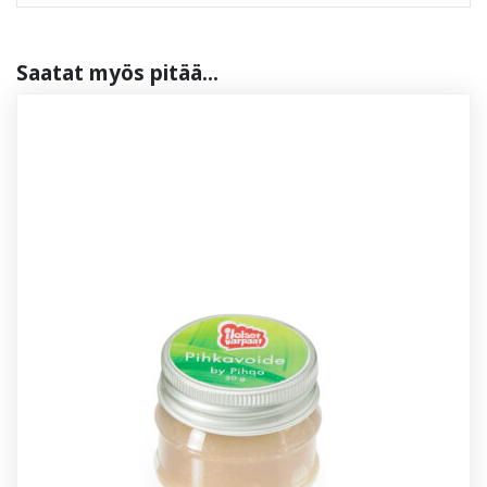
Saa­tat myös pi­tää...