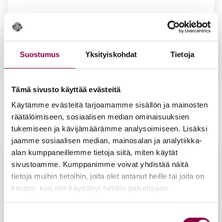
Suostumus
Yksityiskohdat
Tietoja
Tämä sivusto käyttää evästeitä
Pe­di­rol­ler -rul­la
Käytämme evästeitä tarjoamamme sisällön ja mainosten
19,90
€
räätälöimiseen, sosiaalisen median ominaisuuksien
Lisää ostoskoriin
tukemiseen ja kävijämäärämme analysoimiseen. Lisäksi
jaamme sosiaalisen median, mainosalan ja analytiikka-
alan kumppaneillemme tietoja siitä, miten käytät
sivustoamme. Kumppanimme voivat yhdistää näitä
tietoja muihin tietoihin, joita olet antanut heille tai joita on
kerätty, kun olet käyttänyt heidän palvelujaan.
Suostumuksen