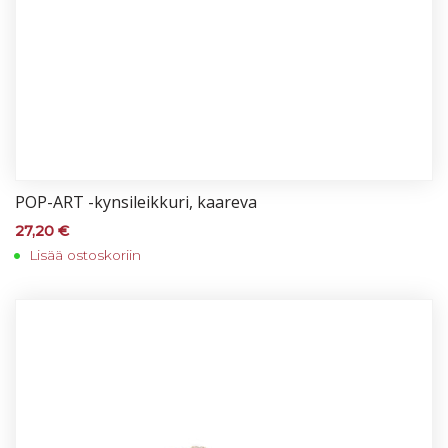
POP-ART -kyn­si­leik­ku­ri, kaa­re­va
27,20
€
Lisää ostoskoriin