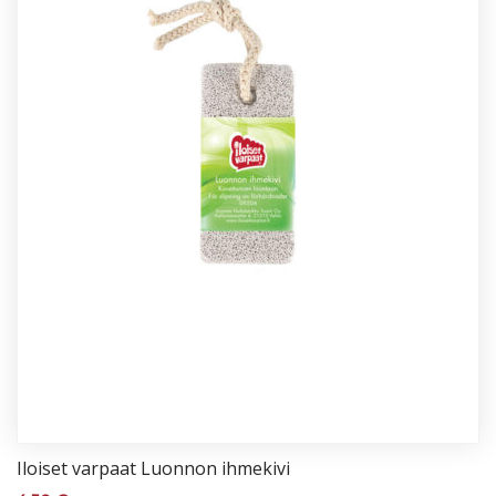
Iloi­set var­paat Luon­non ih­me­ki­vi