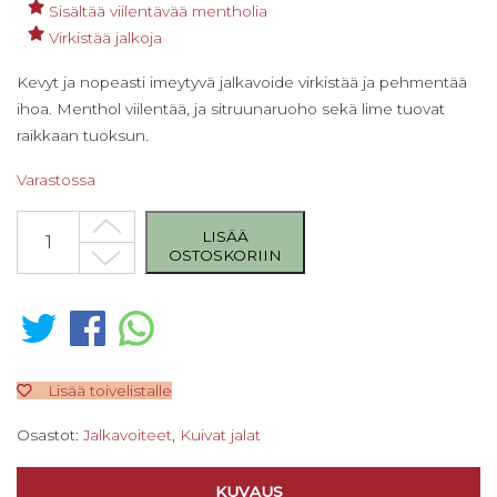
Sisältää viilentävää mentholia
Virkistää jalkoja
Kevyt ja nopeasti imeytyvä jalkavoide virkistää ja pehmentää
ihoa. Menthol viilentää, ja sitruunaruoho sekä lime tuovat
raikkaan tuoksun.
Varastossa
Laufwunder Finish balm Sitruunaruoho 75 ml määrä
LISÄÄ
OSTOSKORIIN
Lisää toivelistalle
Osastot:
Jalkavoiteet
,
Kuivat jalat
KUVAUS