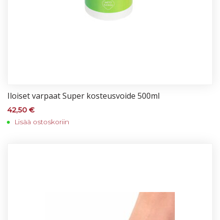
Iloi­set var­paat Su­per kos­teus­voi­de 500ml
42,50
€
Lisää ostoskoriin