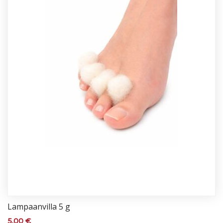
Lam­paan­vil­la 5 g
5,00
€