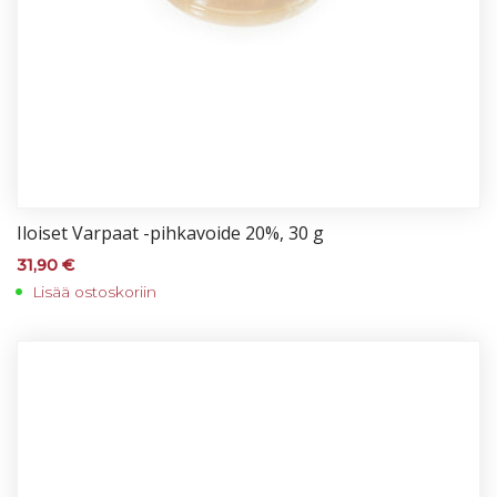
Iloi­set Var­paat -pih­ka­voi­de 20%, 30 g
31,90
€
Lisää ostoskoriin