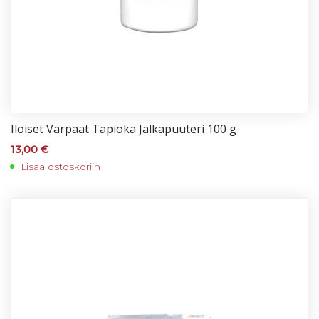
Iloi­set Var­paat Ta­pio­ka Jal­ka­puu­te­ri 100 g
13,00
€
Lisää ostoskoriin