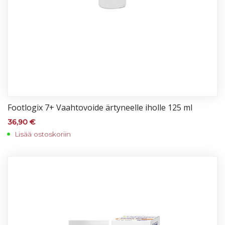
Foot­lo­gix 7+ Vaah­to­voi­de är­ty­neel­le ihol­le 125 ml
36,90
€
Lisää ostoskoriin