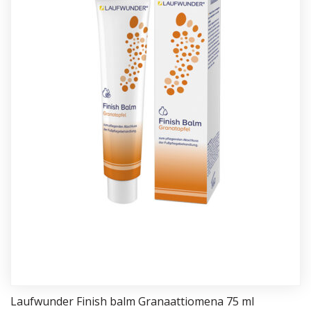
Lauf­wun­der Fi­nish balm Gra­naat­tio­me­na 75 ml