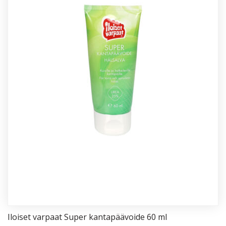
Iloi­set var­paat Su­per kan­ta­pää­voi­de 60 ml