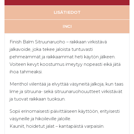
LISÄTIEDOT
INCI
Finish Balm Sitruunaruoho – raikkaan virkistävä
jalkavoide, joka tekee jaloista tuntuvasti
pehmeämmät ja raikkaammat heti käytön jälkeen.
Voiteen kevyt koostumus imeytyy nopeasti eikä jätä
ihoa tahmeaksi.
Menthol viilentää ja elvyttää väsyneitä jalkoja, kun taas
lime ja sitruuna- sekä sitruunaruohouutteet virkistävät
ja tuovat raikkaan tuoksun.
Sopii erinomaisesti päivittäiseen käyttöön, erityisesti
väsyneille ja hikoileville jaloille.
Kauniit, hoidetut jalat – kantapäistä varpaisiin.