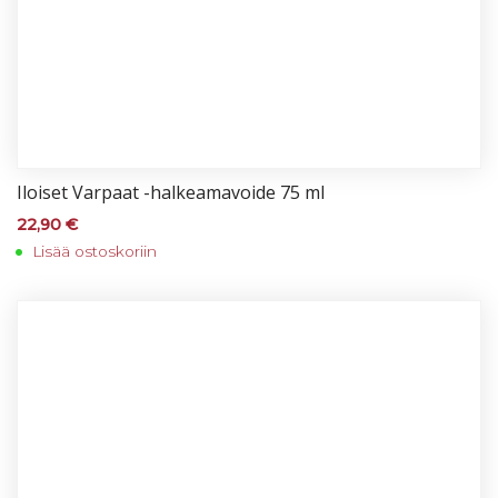
Iloi­set Var­paat -hal­kea­ma­voi­de 75 ml
22,90
€
Lisää ostoskoriin