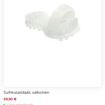
Suih­ku­san­daa­li, val­koi­nen
59,90
€
Lisää ostoskoriin