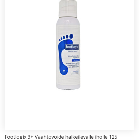
Foot­lo­gix 3+ Vaah­to­voi­de hal­kei­le­val­le ihol­le 125