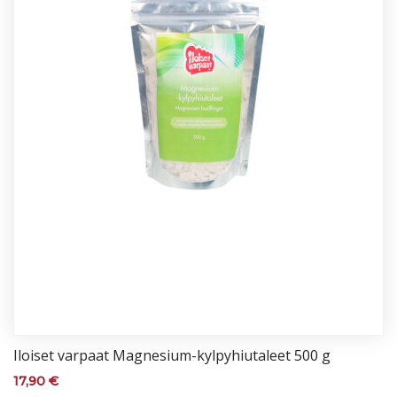
Iloi­set var­paat Mag­ne­sium-kyl­py­hiu­ta­leet 500 g
17,90
€