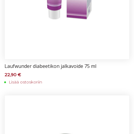
Lauf­wun­der dia­bee­ti­kon jal­ka­voi­de 75 ml
22,90
€
Lisää ostoskoriin