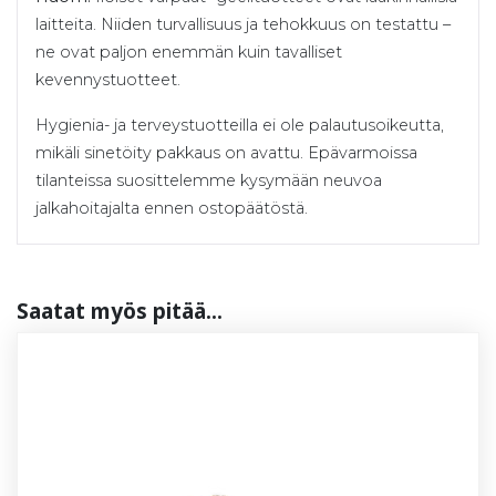
laitteita. Niiden turvallisuus ja tehokkuus on testattu –
ne ovat paljon enemmän kuin tavalliset
kevennystuotteet.
Hygienia- ja terveystuotteilla ei ole palautusoikeutta,
mikäli sinetöity pakkaus on avattu. Epävarmoissa
tilanteissa suosittelemme kysymään neuvoa
jalkahoitajalta ennen ostopäätöstä.
Saa­tat myös pi­tää...