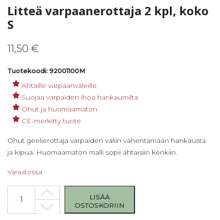
Litteä varpaanerottaja 2 kpl, koko
S
11,50
€
Tuotekoodi: 92001100M
Ahtaille varpaanväleille
Suojaa varpaiden ihoa hankaumilta
Ohut ja huomaamaton
CE-merkitty tuote
Ohut geelierottaja varpaiden väliin vähentämään hankausta
ja kipua. Huomaamaton malli sopii ahtaisiin kenkiin.
Varastossa
Litteä varpaanerottaja 2 kpl, koko S määrä
LISÄÄ
OSTOSKORIIN