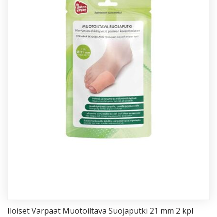
Iloi­set Var­paat Muo­toil­ta­va Suo­ja­put­ki 21 mm 2 kpl