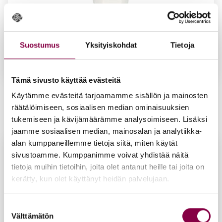
Suostumus
Yksityiskohdat
Tietoja
Tämä sivusto käyttää evästeitä
Iloi­set var­paat Su­per kan­ta­pää­voi­de 60 ml
Käytämme evästeitä tarjoamamme sisällön ja mainosten
16,50
€
räätälöimiseen, sosiaalisen median ominaisuuksien
Lisää ostoskoriin
tukemiseen ja kävijämäärämme analysoimiseen. Lisäksi
jaamme sosiaalisen median, mainosalan ja analytiikka-
alan kumppaneillemme tietoja siitä, miten käytät
sivustoamme. Kumppanimme voivat yhdistää näitä
tietoja muihin tietoihin, joita olet antanut heille tai joita on
kerätty, kun olet käyttänyt heidän palvelujaan.
Suostumuksen
Välttämätön
valinta