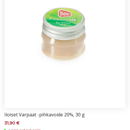
Iloi­set Var­paat -pih­ka­voi­de 20%, 30 g
31,90
€
Lisää ostoskoriin