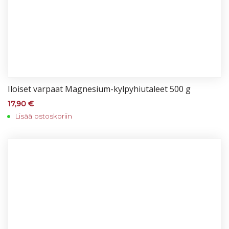
Iloi­set var­paat Mag­ne­sium-kyl­py­hiu­ta­leet 500 g
17,90
€
Lisää ostoskoriin