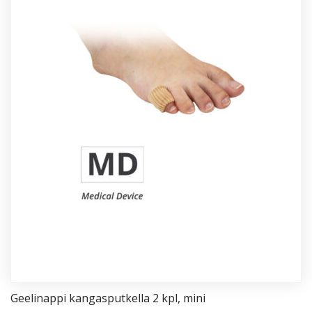
Gee­li­nap­pi kan­gas­put­kel­la 2 kpl, mi­ni