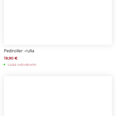
Pe­di­rol­ler -rul­la
19,90
€
Lisää ostoskoriin