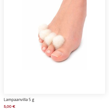
Lam­paan­vil­la 5 g
5,00
€