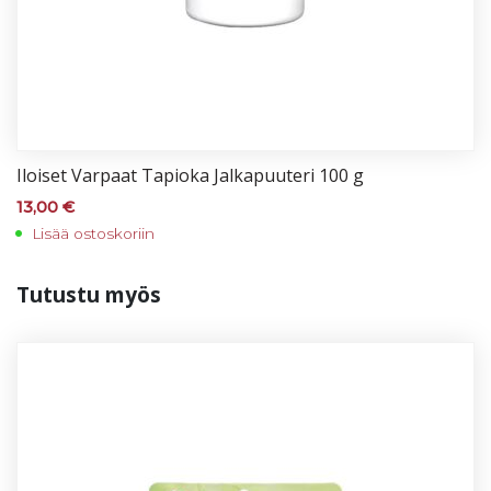
Iloi­set Var­paat Ta­pio­ka Jal­ka­puu­te­ri 100 g
13,00
€
Lisää ostoskoriin
Tu­tus­tu myös