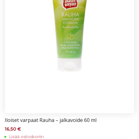
Iloi­set var­paat Rau­ha – jal­ka­voi­de 60 ml
16,50
€
Lisää ostoskoriin