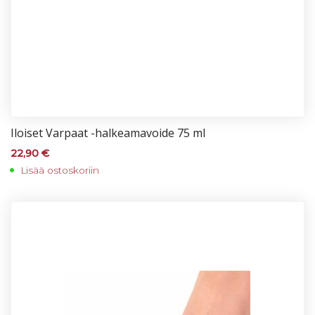
Iloi­set Var­paat -hal­kea­ma­voi­de 75 ml
22,90
€
Lisää ostoskoriin