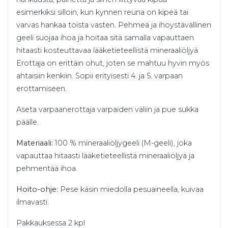
esimerkiksi silloin, kun kynnen reuna on kipeä tai
varvas hankaa toista vasten. Pehmeä ja ihoystävällinen
geeli suojaa ihoa ja hoitaa sitä samalla vapauttaen
hitaasti kosteuttavaa lääketieteellistä mineraaliöljyä.
Erottaja on erittäin ohut, joten se mahtuu hyvin myös
ahtaisiin kenkiin. Sopii erityisesti 4. ja 5. varpaan
erottamiseen.
Aseta varpaanerottaja varpaiden väliin ja pue sukka
päälle.
Materiaali:
100 % mineraaliöljygeeli (M-geeli), joka
vapauttaa hitaasti lääketieteellistä mineraaliöljyä ja
pehmentää ihoa.
Hoito-ohje:
Pese käsin miedolla pesuaineella, kuivaa
ilmavasti.
Pakkauksessa 2 kpl