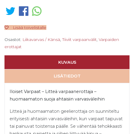
Lisää toivelistalle
Osastot:
Liikavarvas / Känsä
,
Tiiviit varpaanvälit
,
Varpaiden
erottajat
KUVAUS
LISÄTIEDOT
Iloiset Varpaat – Litteä varpaanerottaja –
huomaamaton suoja ahtaisiin varvasväleihin
Litteä ja huomaamaton geelierottaja on suunniteltu
erityisesti ahtaisiin varvasväleihin, kun varpaat taipuvat
tai painuvat toistensa päälle. Se vähentää tehokkaasti
hankausta, painetta ja siihen liittyvää kipua –