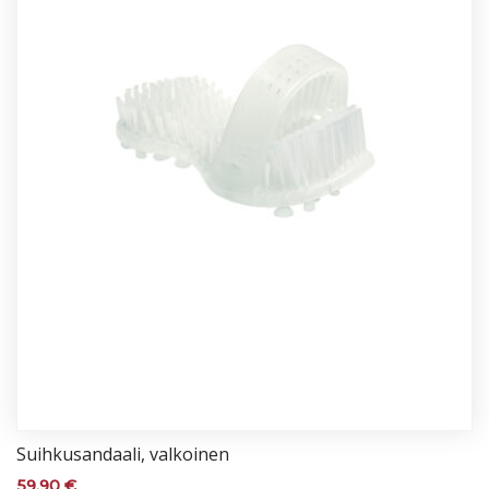
Suih­ku­san­daa­li, val­koi­nen
59,90
€