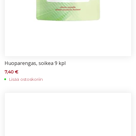
Huo­pa­ren­gas, soi­kea 9 kpl
7,40
€
Lisää ostoskoriin