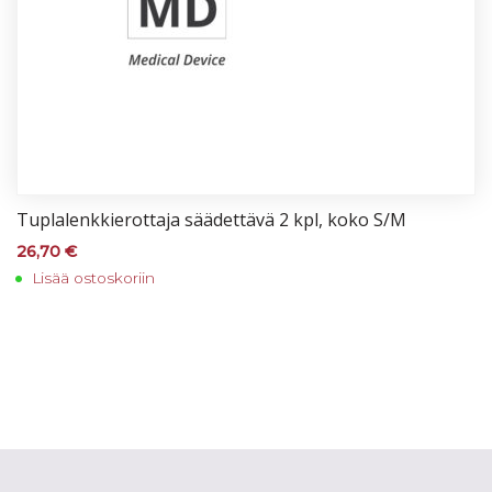
Tup­la­lenk­kie­rot­ta­ja sää­det­tä­vä 2 kpl, ko­ko S/M
26,70
€
Lisää ostoskoriin