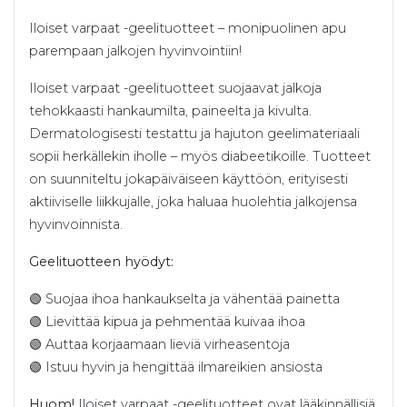
Iloiset varpaat -geelituotteet – monipuolinen apu
parempaan jalkojen hyvinvointiin!
Iloiset varpaat -geelituotteet suojaavat jalkoja
tehokkaasti hankaumilta, paineelta ja kivulta.
Dermatologisesti testattu ja hajuton geelimateriaali
sopii herkällekin iholle – myös diabeetikoille. Tuotteet
on suunniteltu jokapäiväiseen käyttöön, erityisesti
aktiiviselle liikkujalle, joka haluaa huolehtia jalkojensa
hyvinvoinnista.
Geelituotteen hyödyt:
🟢 Suojaa ihoa hankaukselta ja vähentää painetta
🟢 Lievittää kipua ja pehmentää kuivaa ihoa
🟢 Auttaa korjaamaan lieviä virheasentoja
🟢 Istuu hyvin ja hengittää ilmareikien ansiosta
Huom!
Iloiset varpaat -geelituotteet ovat lääkinnällisiä