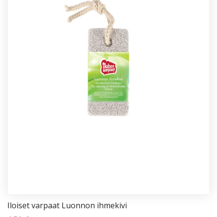
Iloi­set var­paat Luon­non ih­me­ki­vi