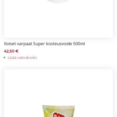
Iloi­set var­paat Su­per kos­teus­voi­de 500ml
42,50
€
Lisää ostoskoriin