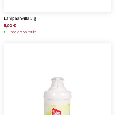
Lam­paan­vil­la 5 g
5,00
€
Lisää ostoskoriin