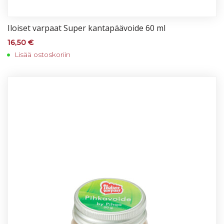
Iloi­set var­paat Su­per kan­ta­pää­voi­de 60 ml
16,50
€
Lisää ostoskoriin