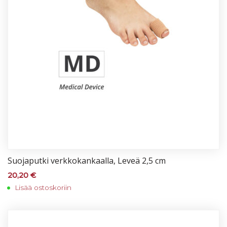
Suo­ja­put­ki verk­ko­kan­kaal­la, Le­veä 2,5 cm
20,20
€
Lisää ostoskoriin