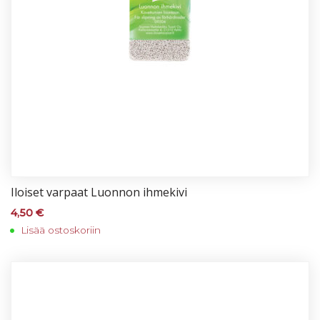
Iloi­set var­paat Luon­non ih­me­ki­vi
4,50
€
Lisää ostoskoriin