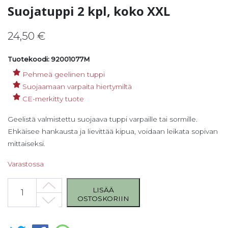
Suojatuppi 2 kpl, koko XXL
24,50
€
Tuotekoodi: 92001077M
Pehmeä geelinen tuppi
Suojaamaan varpaita hiertymiltä
CE-merkitty tuote
Geelistä valmistettu suojaava tuppi varpaille tai sormille.
Ehkäisee hankausta ja lievittää kipua, voidaan leikata sopivan
mittaiseksi.
Varastossa
Suojatuppi 2 kpl, koko XXL määrä
LISÄÄ
OSTOSKORIIN