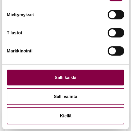
Mieltymykset
Tilastot
Markkinointi
Salli kaikki
POP-ART -kyn­si­leik­ku­ri, kaa­re­va
27,20
€
Salli valinta
Lisää ostoskoriin
Kiellä