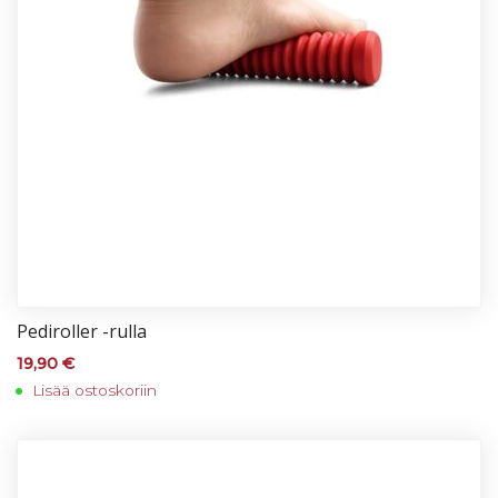
Pe­di­rol­ler -rul­la
19,90
€
Lisää ostoskoriin