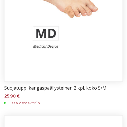
Suo­ja­tup­pi kan­gas­pääl­lys­tei­nen 2 kpl, ko­ko S/M
25,90
€
Lisää ostoskoriin