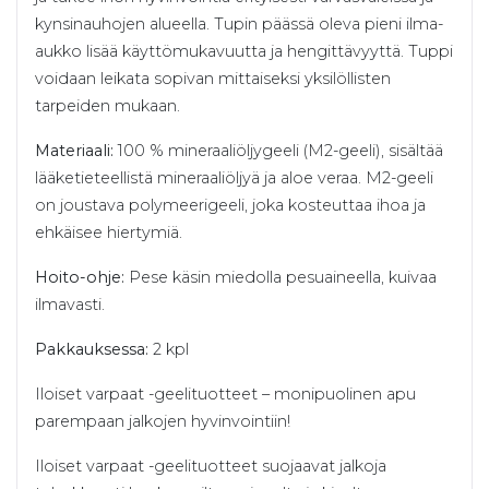
kynsinauhojen alueella. Tupin päässä oleva pieni ilma-
aukko lisää käyttömukavuutta ja hengittävyyttä. Tuppi
voidaan leikata sopivan mittaiseksi yksilöllisten
tarpeiden mukaan.
Materiaali:
100 % mineraaliöljygeeli (M2-geeli), sisältää
lääketieteellistä mineraaliöljyä ja aloe veraa. M2-geeli
on joustava polymeerigeeli, joka kosteuttaa ihoa ja
ehkäisee hiertymiä.
Hoito-ohje:
Pese käsin miedolla pesuaineella, kuivaa
ilmavasti.
Pakkauksessa:
2 kpl
Iloiset varpaat -geelituotteet – monipuolinen apu
parempaan jalkojen hyvinvointiin!
Iloiset varpaat -geelituotteet suojaavat jalkoja