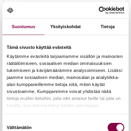
Iloi­set Var­paat Ta­pio­ka Jal­ka­puu­te­ri 100 g
Suostumus
Yksityiskohdat
Tietoja
13,00
€
Lisää ostoskoriin
Tämä sivusto käyttää evästeitä
Käytämme evästeitä tarjoamamme sisällön ja mainosten
räätälöimiseen, sosiaalisen median ominaisuuksien
tukemiseen ja kävijämäärämme analysoimiseen. Lisäksi
jaamme sosiaalisen median, mainosalan ja analytiikka-
alan kumppaneillemme tietoja siitä, miten käytät
sivustoamme. Kumppanimme voivat yhdistää näitä
tietoja muihin tietoihin, joita olet antanut heille tai joita on
kerätty, kun olet käyttänyt heidän palvelujaan.
Suostumuksen
Välttämätön
valinta