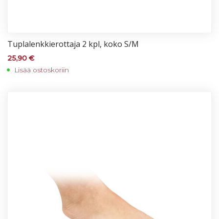
Tup­la­lenk­kie­rot­ta­ja 2 kpl, ko­ko S/M
25,90
€
Lisää ostoskoriin