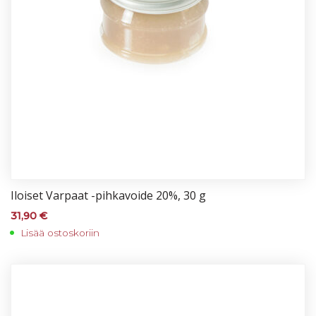
Iloi­set Var­paat -pih­ka­voi­de 20%, 30 g
31,90
€
Lisää ostoskoriin