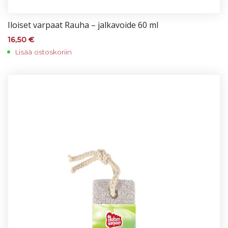
Iloi­set var­paat Rau­ha – jal­ka­voi­de 60 ml
16,50
€
Lisää ostoskoriin