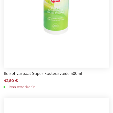
Iloi­set var­paat Su­per kos­teus­voi­de 500ml
42,50
€
Lisää ostoskoriin