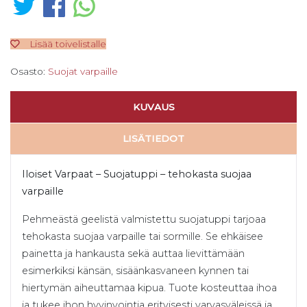
Lisää toivelistalle
Osasto:
Suojat varpaille
KUVAUS
LISÄTIEDOT
Iloiset Varpaat – Suojatuppi – tehokasta suojaa
varpaille
Pehmeästä geelistä valmistettu suojatuppi tarjoaa
tehokasta suojaa varpaille tai sormille. Se ehkäisee
painetta ja hankausta sekä auttaa lievittämään
esimerkiksi känsän, sisäänkasvaneen kynnen tai
hiertymän aiheuttamaa kipua. Tuote kosteuttaa ihoa
ja tukee ihon hyvinvointia erityisesti varvasväleissä ja