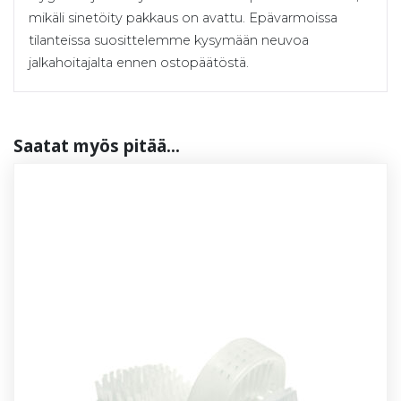
mikäli sinetöity pakkaus on avattu. Epävarmoissa
tilanteissa suosittelemme kysymään neuvoa
jalkahoitajalta ennen ostopäätöstä.
Saa­tat myös pi­tää...