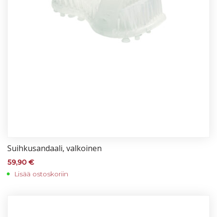
Suih­ku­san­daa­li, val­koi­nen
59,90
€
Lisää ostoskoriin