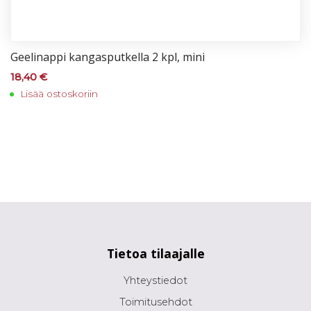
Gee­li­nap­pi kan­gas­put­kel­la 2 kpl, mi­ni
18,40
€
Lisää ostoskoriin
Tietoa tilaajalle
Yhteystiedot
Toimitusehdot