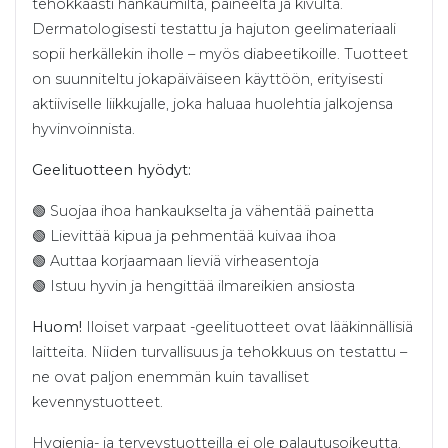
tehokkaasti hankaumilta, paineelta ja kivulta.
Dermatologisesti testattu ja hajuton geelimateriaali
sopii herkällekin iholle – myös diabeetikoille. Tuotteet
on suunniteltu jokapäiväiseen käyttöön, erityisesti
aktiiviselle liikkujalle, joka haluaa huolehtia jalkojensa
hyvinvoinnista.
Geelituotteen hyödyt:
🟢 Suojaa ihoa hankaukselta ja vähentää painetta
🟢 Lievittää kipua ja pehmentää kuivaa ihoa
🟢 Auttaa korjaamaan lieviä virheasentoja
🟢 Istuu hyvin ja hengittää ilmareikien ansiosta
Huom!
Iloiset varpaat -geelituotteet ovat lääkinnällisiä
laitteita. Niiden turvallisuus ja tehokkuus on testattu –
ne ovat paljon enemmän kuin tavalliset
kevennystuotteet.
Hygienia- ja terveystuotteilla ei ole palautusoikeutta,