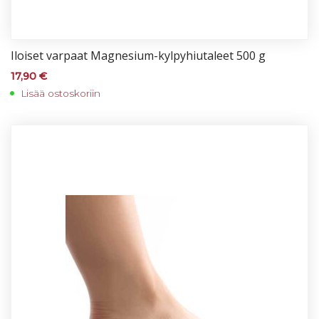
Iloi­set var­paat Mag­ne­sium-kyl­py­hiu­ta­leet 500 g
17,90
€
Lisää ostoskoriin