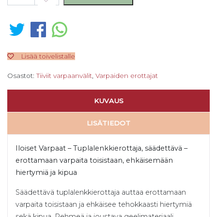
Lisää toivelistalle
Osastot:
Tiiviit varpaanvälit
,
Varpaiden erottajat
KUVAUS
LISÄTIEDOT
Iloiset Varpaat – Tuplalenkkierottaja, säädettävä –
erottamaan varpaita toisistaan, ehkäisemään
hiertymiä ja kipua
Säädettävä tuplalenkkierottaja auttaa erottamaan
varpaita toisistaan ja ehkäisee tehokkaasti hiertymiä
sekä kipua. Pehmeä ja joustava geelimateriaali