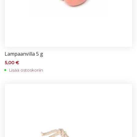
Lam­paan­vil­la 5 g
5,00
€
Lisää ostoskoriin