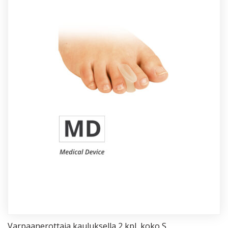
Var­paa­ne­rot­ta­ja kau­luk­sel­la 2 kpl, ko­ko S