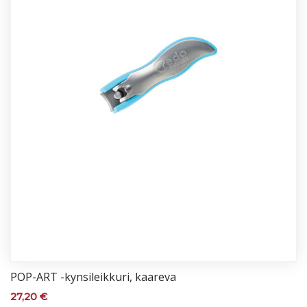
POP-ART -kyn­si­leik­ku­ri, kaa­re­va
27,20
€