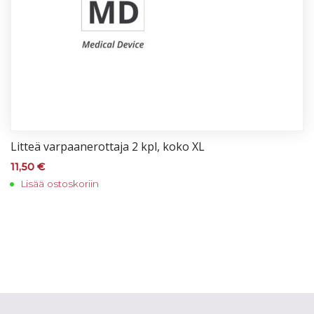
Lit­teä var­paa­ne­rot­ta­ja 2 kpl, ko­ko XL
11,50
€
Lisää ostoskoriin