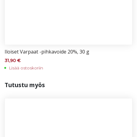
Iloi­set Var­paat -pih­ka­voi­de 20%, 30 g
31,90
€
Lisää ostoskoriin
Tu­tus­tu myös