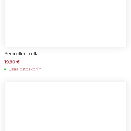
Pe­di­rol­ler -rul­la
19,90
€
Lisää ostoskoriin