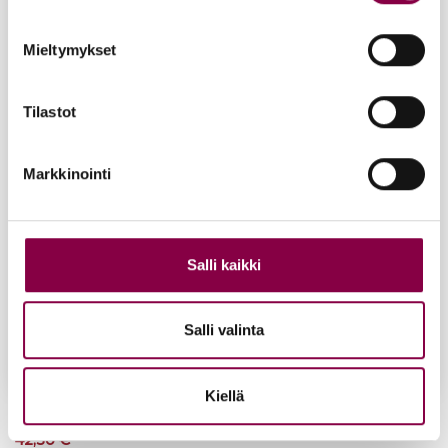
Mieltymykset
Tilastot
Markkinointi
Salli kaikki
Salli valinta
Kiellä
Iloi­set var­paat Su­per kos­teus­voi­de 500ml
42,50
€