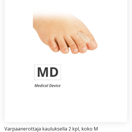
Var­paa­ne­rot­ta­ja kau­luk­sel­la 2 kpl, ko­ko M