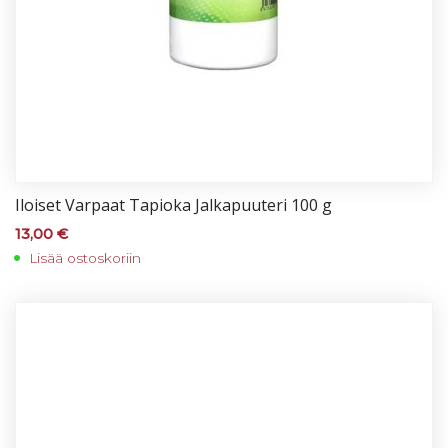
Iloi­set Var­paat Ta­pio­ka Jal­ka­puu­te­ri 100 g
13,00
€
Lisää ostoskoriin