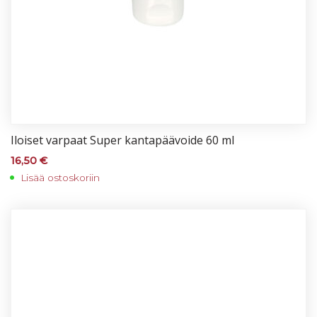
Iloi­set var­paat Su­per kan­ta­pää­voi­de 60 ml
16,50
€
Lisää ostoskoriin