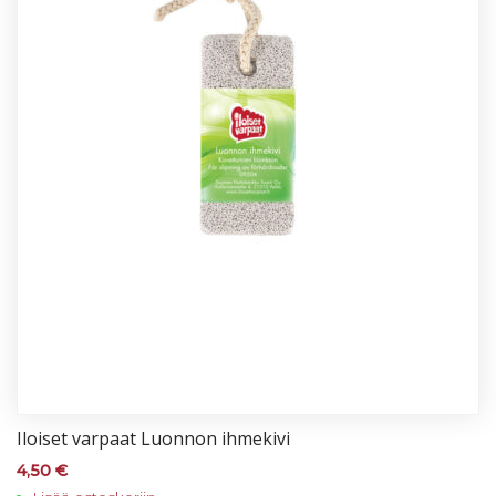
Iloi­set var­paat Luon­non ih­me­ki­vi
4,50
€