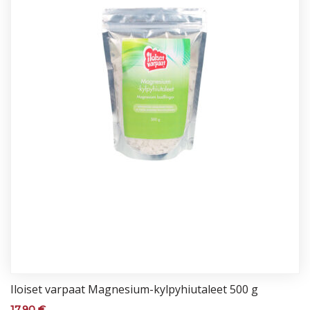
Iloi­set var­paat Mag­ne­sium-kyl­py­hiu­ta­leet 500 g
17,90
€