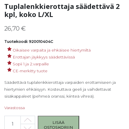
Tuplalenkkierottaja säädettävä 2
kpl, koko L/XL
26,70
€
Tuotekoodi: 920010404C
Oikaisee varpaita ja ehkäisee hiertymiltä
Erottajan jäykkyys säädettävissä
Sopii 1.ja 2.varpaille
CE-merkitty tuote
Säädettävä tuplalenkkierottaja varpaiden erottamiseen ja
hiertymien ehkäisyyn. Kosteuttava geeli ja vaihdettavat
sisäkappaleet (pehmeä oranssi, kiinteä vihreä).
Varastossa
Tuplalenkkierottaja säädettävä 2 kpl, koko L/XL määrä
LISÄÄ
OSTOSKORIIN