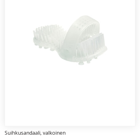
Suih­ku­san­daa­li, val­koi­nen