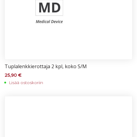
Tup­la­lenk­kie­rot­ta­ja 2 kpl, ko­ko S/M
25,90
€
Lisää ostoskoriin