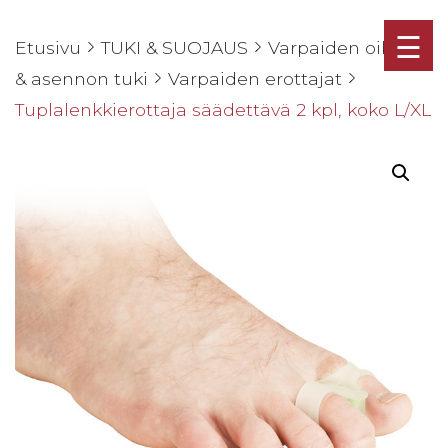
☰
Etusivu
TUKI & SUOJAUS
Varpaiden oikaisu
& asennon tuki
Varpaiden erottajat
Tuplalenkkierottaja säädettävä 2 kpl, koko L/XL