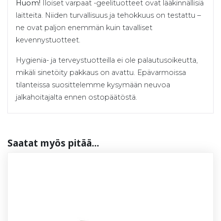
Huom!
Iloiset varpaat -geelituotteet ovat lääkinnällisiä
laitteita. Niiden turvallisuus ja tehokkuus on testattu –
ne ovat paljon enemmän kuin tavalliset
kevennystuotteet.
Hygienia- ja terveystuotteilla ei ole palautusoikeutta,
mikäli sinetöity pakkaus on avattu. Epävarmoissa
tilanteissa suosittelemme kysymään neuvoa
jalkahoitajalta ennen ostopäätöstä.
Saa­tat myös pi­tää...