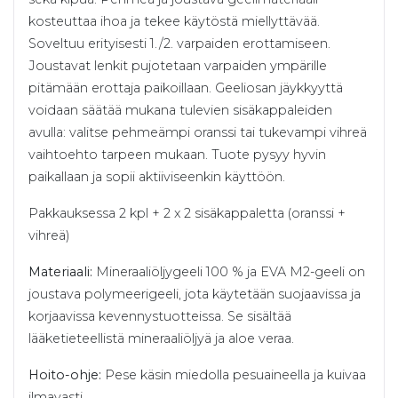
kosteuttaa ihoa ja tekee käytöstä miellyttävää.
Soveltuu erityisesti 1./2. varpaiden erottamiseen.
Joustavat lenkit pujotetaan varpaiden ympärille
pitämään erottaja paikoillaan. Geeliosan jäykkyyttä
voidaan säätää mukana tulevien sisäkappaleiden
avulla: valitse pehmeämpi oranssi tai tukevampi vihreä
vaihtoehto tarpeen mukaan. Tuote pysyy hyvin
paikallaan ja sopii aktiiviseenkin käyttöön.
Pakkauksessa 2 kpl + 2 x 2 sisäkappaletta (oranssi +
vihreä)
Materiaali:
Mineraaliöljygeeli 100 % ja EVA M2-geeli on
joustava polymeerigeeli, jota käytetään suojaavissa ja
korjaavissa kevennystuotteissa. Se sisältää
lääketieteellistä mineraaliöljyä ja aloe veraa.
Hoito-ohje:
Pese käsin miedolla pesuaineella ja kuivaa
ilmavasti.