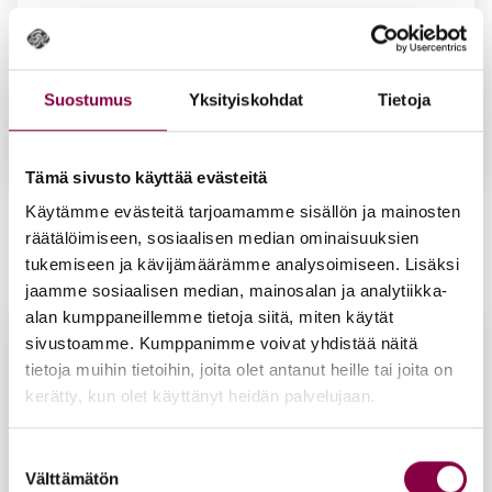
Suostumus
Yksityiskohdat
Tietoja
Tämä sivusto käyttää evästeitä
Iloi­set Var­paat -hal­kea­ma­voi­de 75 ml
Käytämme evästeitä tarjoamamme sisällön ja mainosten
räätälöimiseen, sosiaalisen median ominaisuuksien
22,90
€
tukemiseen ja kävijämäärämme analysoimiseen. Lisäksi
Lisää ostoskoriin
jaamme sosiaalisen median, mainosalan ja analytiikka-
alan kumppaneillemme tietoja siitä, miten käytät
sivustoamme. Kumppanimme voivat yhdistää näitä
tietoja muihin tietoihin, joita olet antanut heille tai joita on
kerätty, kun olet käyttänyt heidän palvelujaan.
Suostumuksen
Välttämätön
valinta