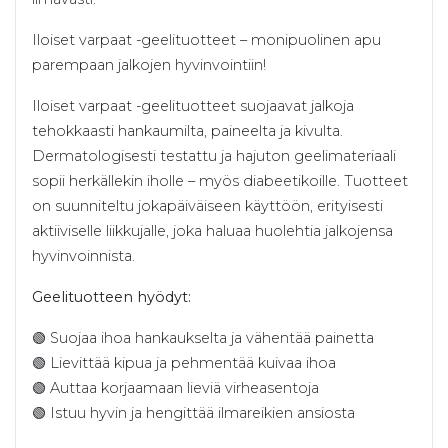
Iloiset varpaat -geelituotteet – monipuolinen apu
parempaan jalkojen hyvinvointiin!
Iloiset varpaat -geelituotteet suojaavat jalkoja
tehokkaasti hankaumilta, paineelta ja kivulta.
Dermatologisesti testattu ja hajuton geelimateriaali
sopii herkällekin iholle – myös diabeetikoille. Tuotteet
on suunniteltu jokapäiväiseen käyttöön, erityisesti
aktiiviselle liikkujalle, joka haluaa huolehtia jalkojensa
hyvinvoinnista.
Geelituotteen hyödyt:
🟢 Suojaa ihoa hankaukselta ja vähentää painetta
🟢 Lievittää kipua ja pehmentää kuivaa ihoa
🟢 Auttaa korjaamaan lieviä virheasentoja
🟢 Istuu hyvin ja hengittää ilmareikien ansiosta