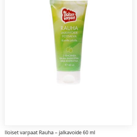
Iloi­set var­paat Rau­ha – jal­ka­voi­de 60 ml