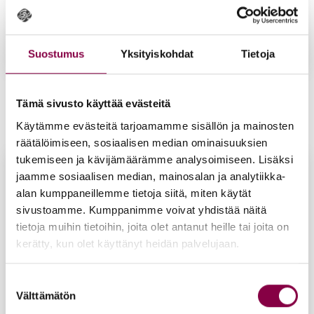
Suostumus
Yksityiskohdat
Tietoja
Iloi­set var­paat Mag­ne­sium-kyl­py­hiu­ta­leet 500 g
Tämä sivusto käyttää evästeitä
17,90
€
Lisää ostoskoriin
Käytämme evästeitä tarjoamamme sisällön ja mainosten
räätälöimiseen, sosiaalisen median ominaisuuksien
tukemiseen ja kävijämäärämme analysoimiseen. Lisäksi
jaamme sosiaalisen median, mainosalan ja analytiikka-
alan kumppaneillemme tietoja siitä, miten käytät
sivustoamme. Kumppanimme voivat yhdistää näitä
tietoja muihin tietoihin, joita olet antanut heille tai joita on
kerätty, kun olet käyttänyt heidän palvelujaan.
Suostumuksen
Välttämätön
valinta