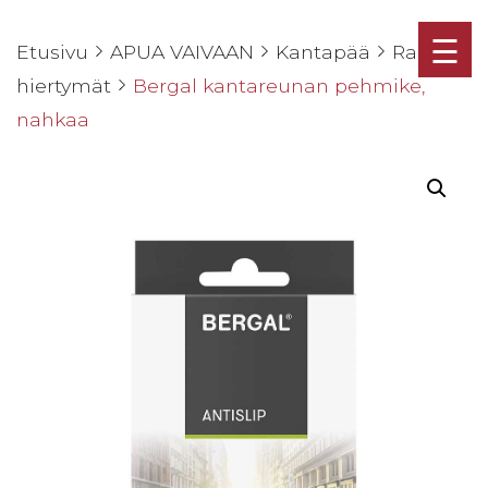
☰
Etusivu
APUA VAIVAAN
Kantapää
Rakot ja
hiertymät
Bergal kantareunan pehmike,
nahkaa