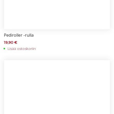
Pe­di­rol­ler -rul­la
19,90
€
Lisää ostoskoriin