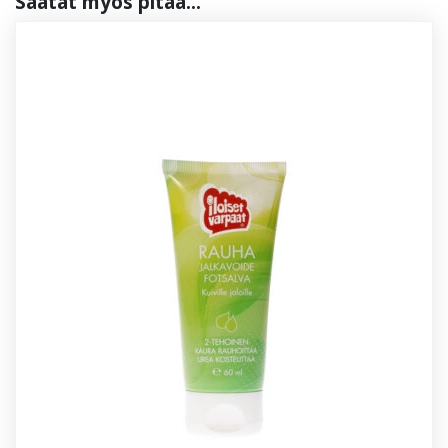
Saa­tat myös pi­tää...