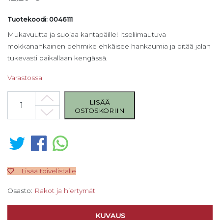
Tuotekoodi: 0046111
Mukavuutta ja suojaa kantapäille! Itseliimautuva
mokkanahkainen pehmike ehkäisee hankaumia ja pitää jalan
tukevasti paikallaan kengässä.
Varastossa
Bergal kantareunan pehmike, nahkaa määrä
LISÄÄ
OSTOSKORIIN
Lisää toivelistalle
Osasto:
Rakot ja hiertymät
KUVAUS