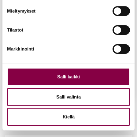
Mieltymykset
Tilastot
Markkinointi
Salli kaikki
Salli valinta
Iloi­set Var­paat -hal­kea­ma­voi­de 75 ml
22,90
€
Kiellä
Lisää ostoskoriin