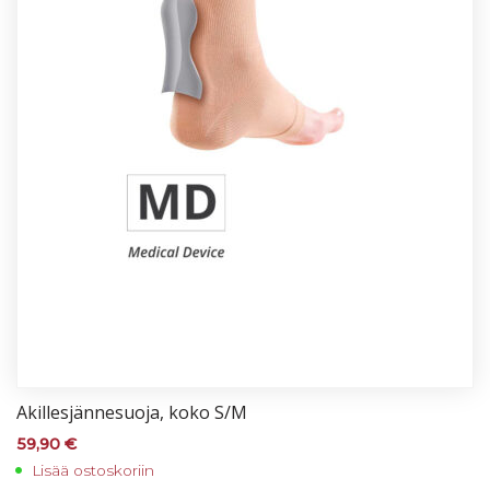
Akil­les­jän­ne­suo­ja, ko­ko S/M
59,90
€
Lisää ostoskoriin