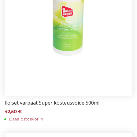
Iloi­set var­paat Su­per kos­teus­voi­de 500ml
42,50
€
Lisää ostoskoriin