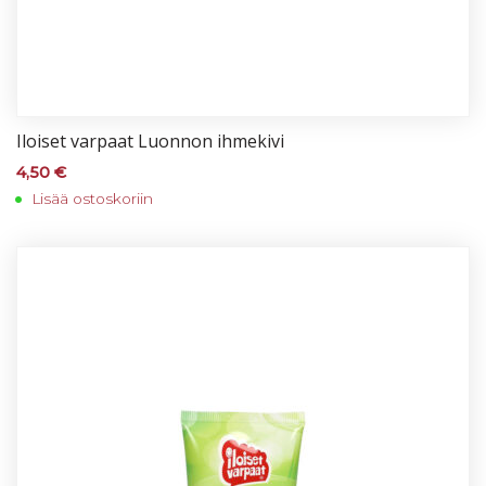
Iloi­set var­paat Luon­non ih­me­ki­vi
4,50
€
Lisää ostoskoriin