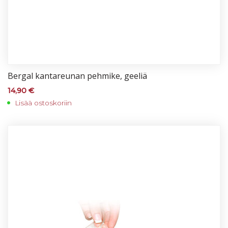
Ber­gal kan­ta­reu­nan peh­mi­ke, gee­liä
14,90
€
Lisää ostoskoriin