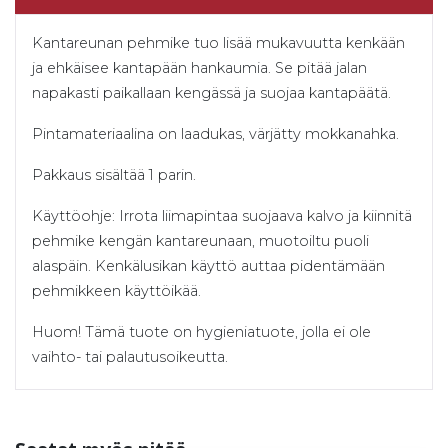
Kantareunan pehmike tuo lisää mukavuutta kenkään
ja ehkäisee kantapään hankaumia. Se pitää jalan
napakasti paikallaan kengässä ja suojaa kantapäätä.
Pintamateriaalina on laadukas, värjätty mokkanahka.
Pakkaus sisältää 1 parin.
Käyttöohje: Irrota liimapintaa suojaava kalvo ja kiinnitä
pehmike kengän kantareunaan, muotoiltu puoli
alaspäin. Kenkälusikan käyttö auttaa pidentämään
pehmikkeen käyttöikää.
Huom! Tämä tuote on hygieniatuote, jolla ei ole
vaihto- tai palautusoikeutta.