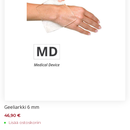
Gee­liark­ki 6 mm
46,90
€
Lisää ostoskoriin