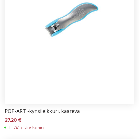
POP-ART -kyn­si­leik­ku­ri, kaa­re­va
27,20
€
Lisää ostoskoriin