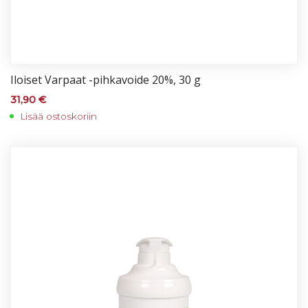
Iloi­set Var­paat -pih­ka­voi­de 20%, 30 g
31,90
€
Lisää ostoskoriin