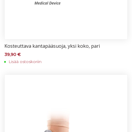
Kos­teut­ta­va kan­ta­pää­suo­ja, yk­si ko­ko, pa­ri
39,90
€
Lisää ostoskoriin