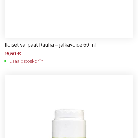
Iloi­set var­paat Rau­ha – jal­ka­voi­de 60 ml
16,50
€
Lisää ostoskoriin