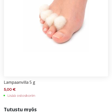
Lam­paan­vil­la 5 g
5,00
€
Lisää ostoskoriin
Tu­tus­tu myös