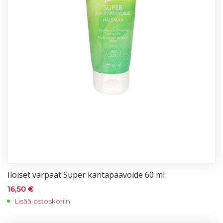
Iloi­set var­paat Su­per kan­ta­pää­voi­de 60 ml
16,50
€
Lisää ostoskoriin