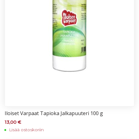
Iloi­set Var­paat Ta­pio­ka Jal­ka­puu­te­ri 100 g
13,00
€
Lisää ostoskoriin