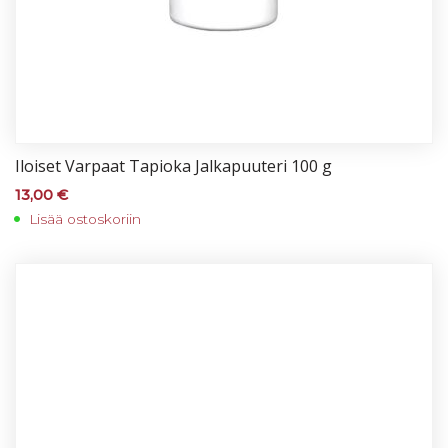
Iloi­set Var­paat Ta­pio­ka Jal­ka­puu­te­ri 100 g
13,00
€
Lisää ostoskoriin