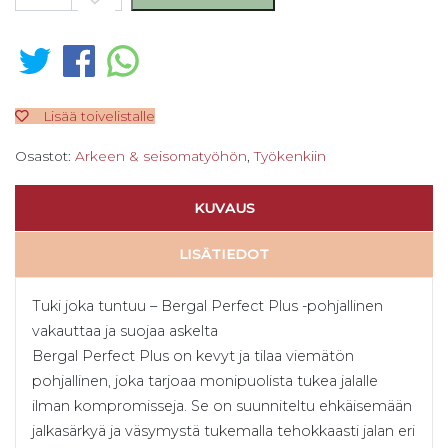
Lisää toivelistalle
Osastot:
Arkeen & seisomatyöhön
,
Työkenkiin
KUVAUS
LISÄTIEDOT
Tuki joka tuntuu – Bergal Perfect Plus -pohjallinen
vakauttaa ja suojaa askelta
Bergal Perfect Plus on kevyt ja tilaa viemätön
pohjallinen, joka tarjoaa monipuolista tukea jalalle
ilman kompromisseja. Se on suunniteltu ehkäisemään
jalkasärkyä ja väsymystä tukemalla tehokkaasti jalan eri