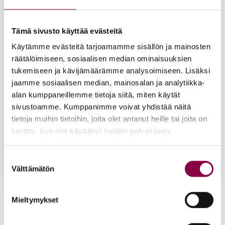
Tämä sivusto käyttää evästeitä
Käytämme evästeitä tarjoamamme sisällön ja mainosten
räätälöimiseen, sosiaalisen median ominaisuuksien
tukemiseen ja kävijämäärämme analysoimiseen. Lisäksi
jaamme sosiaalisen median, mainosalan ja analytiikka-
alan kumppaneillemme tietoja siitä, miten käytät
sivustoamme. Kumppanimme voivat yhdistää näitä
tietoja muihin tietoihin, joita olet antanut heille tai joita on
kerätty, kun olet käyttänyt heidän palvelujaan.
Suostumuksen
Välttämätön
valinta
Pe­di­rol­ler -rul­la
Mieltymykset
19,90
€
Lisää ostoskoriin