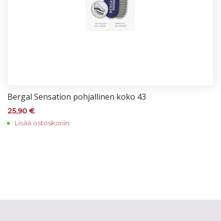
Ber­gal Sen­sa­tion poh­jal­li­nen ko­ko 43
25,90
€
Lisää ostoskoriin