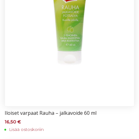
Iloi­set var­paat Rau­ha – jal­ka­voi­de 60 ml
16,50
€
Lisää ostoskoriin