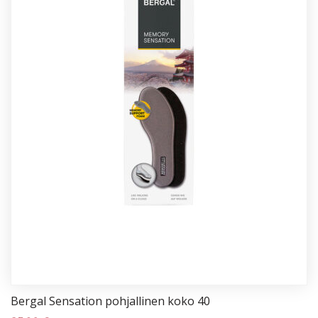
Ber­gal Sen­sa­tion poh­jal­li­nen ko­ko 40