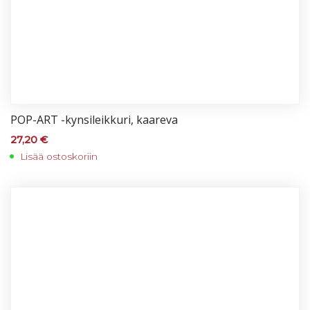
POP-ART -kyn­si­leik­ku­ri, kaa­re­va
27,20
€
Lisää ostoskoriin