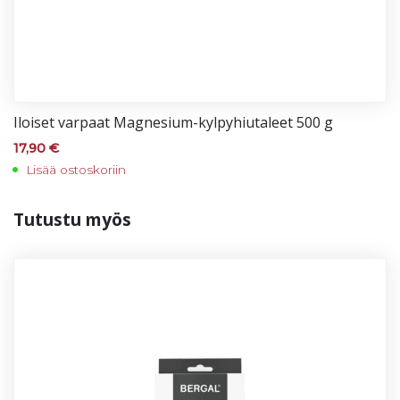
Iloi­set var­paat Mag­ne­sium-kyl­py­hiu­ta­leet 500 g
17,90
€
Lisää ostoskoriin
Tu­tus­tu myös