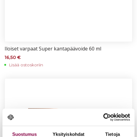
Iloi­set var­paat Su­per kan­ta­pää­voi­de 60 ml
16,50
€
Lisää ostoskoriin
Suostumus
Yksityiskohdat
Tietoja