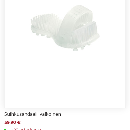
Suih­ku­san­daa­li, val­koi­nen
59,90
€
Lisää ostoskoriin