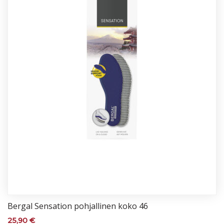
Ber­gal Sen­sa­tion poh­jal­li­nen ko­ko 46
25,90
€