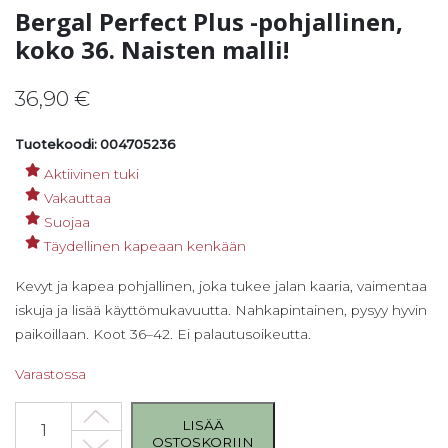
Bergal Perfect Plus -pohjallinen,
koko 36. Naisten malli!
36,90
€
Tuotekoodi: 004705236
Aktiivinen tuki
Vakauttaa
Suojaa
Täydellinen kapeaan kenkään
Kevyt ja kapea pohjallinen, joka tukee jalan kaaria, vaimentaa
iskuja ja lisää käyttömukavuutta. Nahkapintainen, pysyy hyvin
paikoillaan. Koot 36–42. Ei palautusoikeutta.
Varastossa
Bergal Perfect Plus -pohjallinen, koko 36. Naisten malli! määrä
LISÄÄ
OSTOSKORIIN