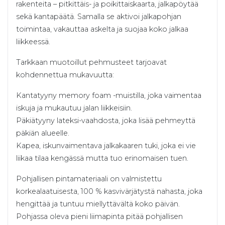
rakenteita – pitkittäis- ja poikittaiskaarta, jalkapöytää
sekä kantapäätä. Samalla se aktivoi jalkapohjan
toimintaa, vakauttaa askelta ja suojaa koko jalkaa
liikkeessä.
Tarkkaan muotoillut pehmusteet tarjoavat
kohdennettua mukavuutta:
Kantatyyny memory foam -muistilla, joka vaimentaa
iskuja ja mukautuu jalan liikkeisiin.
Päkiätyyny lateksi-vaahdosta, joka lisää pehmeyttä
päkiän alueelle.
Kapea, iskunvaimentava jalkakaaren tuki, joka ei vie
liikaa tilaa kengässä mutta tuo erinomaisen tuen.
Pohjallisen pintamateriaali on valmistettu
korkealaatuisesta, 100 % kasvivärjätystä nahasta, joka
hengittää ja tuntuu miellyttävältä koko päivän.
Pohjassa oleva pieni liimapinta pitää pohjallisen