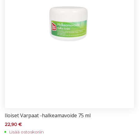
Iloi­set Var­paat -hal­kea­ma­voi­de 75 ml
22,90
€
Lisää ostoskoriin