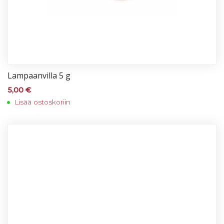
Lam­paan­vil­la 5 g
5,00
€
Lisää ostoskoriin