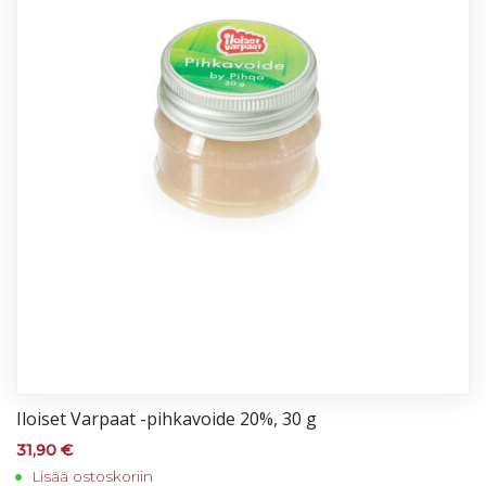
Iloi­set Var­paat -pih­ka­voi­de 20%, 30 g
31,90
€
Lisää ostoskoriin