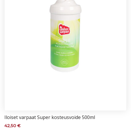
Iloi­set var­paat Su­per kos­teus­voi­de 500ml
42,50
€