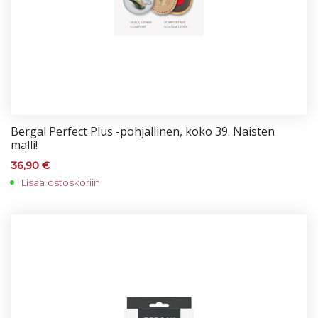
Ber­gal Per­fect Plus -poh­jal­li­nen, ko­ko 39. Nais­ten
mal­li!
36,90
€
Lisää ostoskoriin