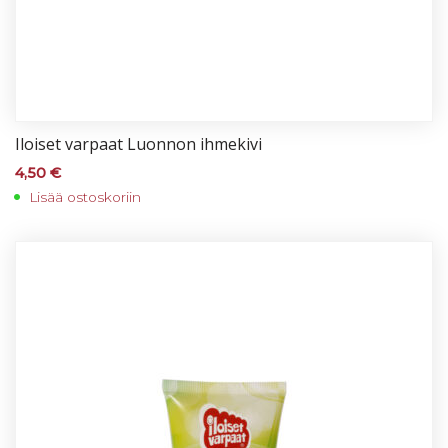
Iloi­set var­paat Luon­non ih­me­ki­vi
4,50
€
Lisää ostoskoriin