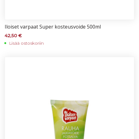
Iloi­set var­paat Su­per kos­teus­voi­de 500ml
42,50
€
Lisää ostoskoriin