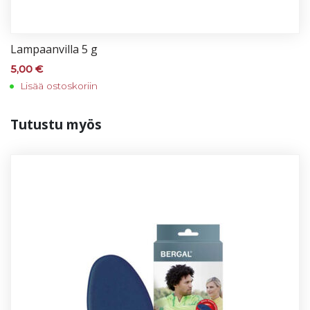
Lam­paan­vil­la 5 g
5,00
€
Lisää ostoskoriin
Tu­tus­tu myös