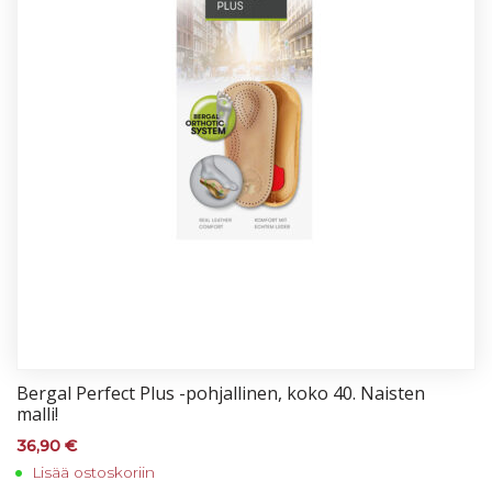
Ber­gal Per­fect Plus -poh­jal­li­nen, ko­ko 40. Nais­ten
mal­li!
36,90
€
Lisää ostoskoriin