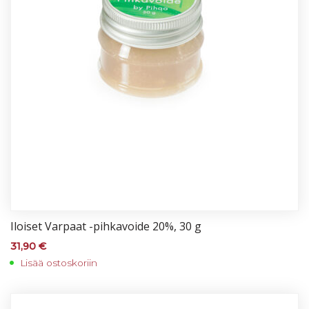
Iloi­set Var­paat -pih­ka­voi­de 20%, 30 g
31,90
€
Lisää ostoskoriin