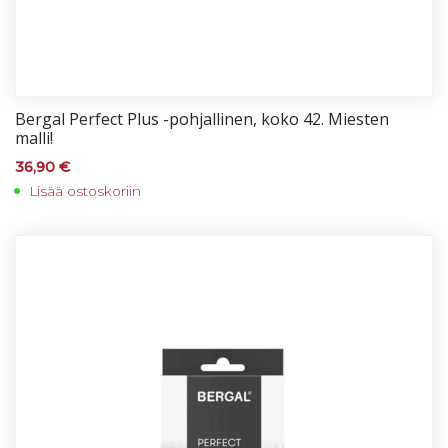
Ber­gal Per­fect Plus -poh­jal­li­nen, ko­ko 42. Mies­ten
mal­li!
36,90
€
Lisää ostoskoriin