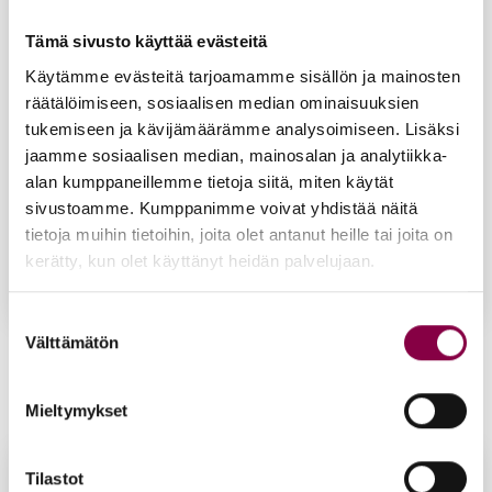
Tämä sivusto käyttää evästeitä
Käytämme evästeitä tarjoamamme sisällön ja mainosten
räätälöimiseen, sosiaalisen median ominaisuuksien
tukemiseen ja kävijämäärämme analysoimiseen. Lisäksi
jaamme sosiaalisen median, mainosalan ja analytiikka-
alan kumppaneillemme tietoja siitä, miten käytät
sivustoamme. Kumppanimme voivat yhdistää näitä
tietoja muihin tietoihin, joita olet antanut heille tai joita on
kerätty, kun olet käyttänyt heidän palvelujaan.
Suostumuksen
Pe­di­rol­ler -rul­la
Välttämätön
valinta
19,90
€
Lisää ostoskoriin
Mieltymykset
Tilastot