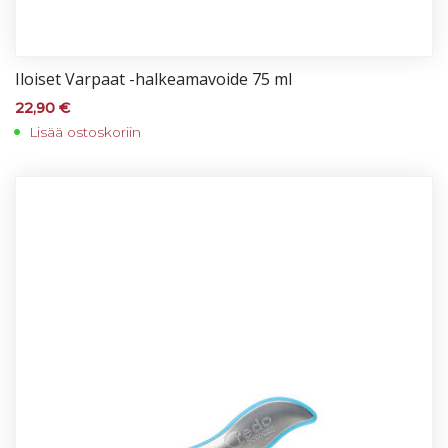
Iloi­set Var­paat -hal­kea­ma­voi­de 75 ml
22,90
€
Lisää ostoskoriin