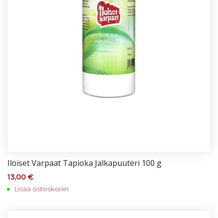
Iloi­set Var­paat Ta­pio­ka Jal­ka­puu­te­ri 100 g
13,00
€
Lisää ostoskoriin