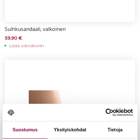
Suih­ku­san­daa­li, val­koi­nen
59,90
€
Lisää ostoskoriin
Suostumus
Yksityiskohdat
Tietoja