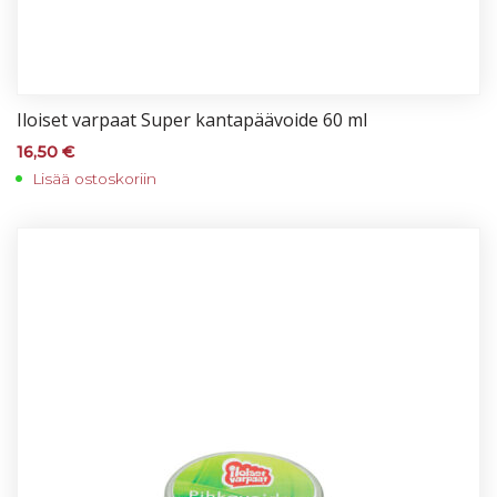
Iloi­set var­paat Su­per kan­ta­pää­voi­de 60 ml
16,50
€
Lisää ostoskoriin