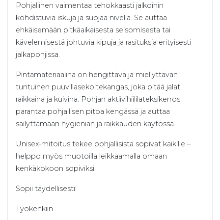
Pohjallinen vaimentaa tehokkaasti jalkoihin
kohdistuvia iskuja ja suojaa niveliä. Se auttaa
ehkäisemään pitkäaikaisesta seisomisesta tai
kävelemisestä johtuvia kipuja ja rasituksia erityisesti
jalkapohjissa.
Pintamateriaalina on hengittävä ja miellyttävän
tuntuinen puuvillasekoitekangas, joka pitää jalat
raikkaina ja kuivina. Pohjan aktiivihiililateksikerros
parantaa pohjallisen pitoa kengässä ja auttaa
säilyttämään hygienian ja raikkauden käytössä.
Unisex-mitoitus tekee pohjallisista sopivat kaikille –
helppo myös muotoilla leikkaamalla omaan
kenkäkokoon sopiviksi.
Sopii täydellisesti:
Työkenkiin