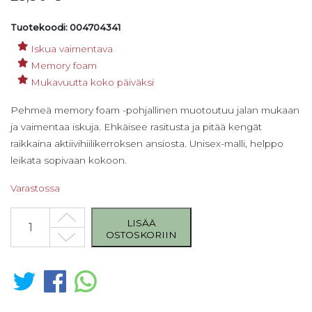
Tuotekoodi: 004704341
Iskua vaimentava
Memory foam
Mukavuutta koko päiväksi
Pehmeä memory foam -pohjallinen muotoutuu jalan mukaan
ja vaimentaa iskuja. Ehkäisee rasitusta ja pitää kengät
raikkaina aktiivihiilikerroksen ansiosta. Unisex-malli, helppo
leikata sopivaan kokoon.
Varastossa
Bergal Sensation pohjallinen koko 41 määrä
LISÄÄ
OSTOSKORIIN