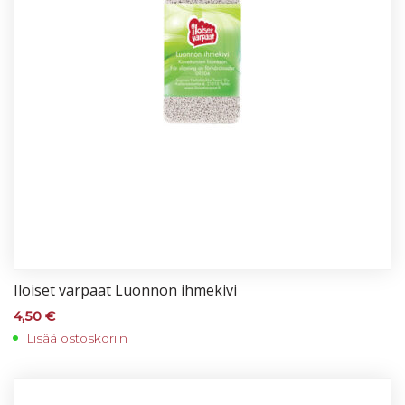
Iloi­set var­paat Luon­non ih­me­ki­vi
4,50
€
Lisää ostoskoriin