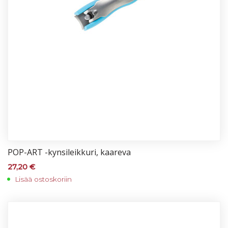
POP-ART -kyn­si­leik­ku­ri, kaa­re­va
27,20
€
Lisää ostoskoriin