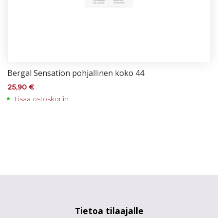
Ber­gal Sen­sa­tion poh­jal­li­nen ko­ko 44
25,90
€
Lisää ostoskoriin
Tietoa tilaajalle