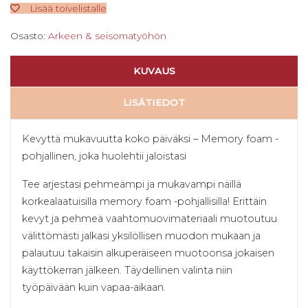
Lisää toivelistalle
Osasto:
Arkeen & seisomatyöhön
KUVAUS
LISÄTIEDOT
Kevyttä mukavuutta koko päiväksi – Memory foam -
pohjallinen, joka huolehtii jaloistasi
Tee arjestasi pehmeämpi ja mukavampi näillä
korkealaatuisilla memory foam -pohjallisilla! Erittäin
kevyt ja pehmeä vaahtomuovimateriaali muotoutuu
välittömästi jalkasi yksilöllisen muodon mukaan ja
palautuu takaisin alkuperäiseen muotoonsa jokaisen
käyttökerran jälkeen. Täydellinen valinta niin
työpäivään kuin vapaa-aikaan.