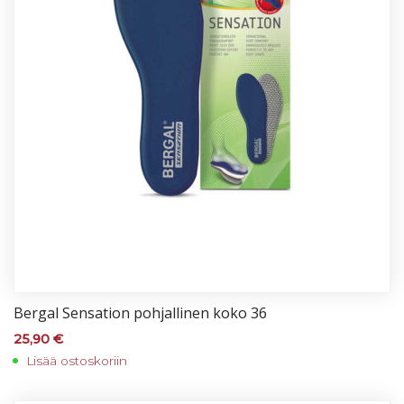
Ber­gal Sen­sa­tion poh­jal­li­nen ko­ko 36
25,90
€
Lisää ostoskoriin