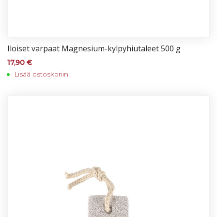
Iloi­set var­paat Mag­ne­sium-kyl­py­hiu­ta­leet 500 g
17,90
€
Lisää ostoskoriin