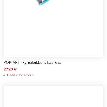
POP-ART -kyn­si­leik­ku­ri, kaa­re­va
27,20
€
Lisää ostoskoriin