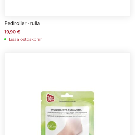
Pe­di­rol­ler -rul­la
19,90
€
Lisää ostoskoriin