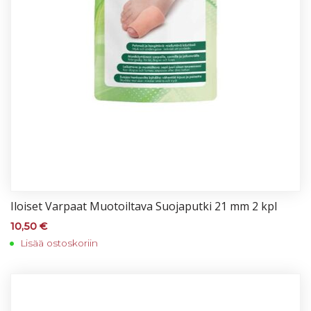
Iloi­set Var­paat Muo­toil­ta­va Suo­ja­put­ki 21 mm 2 kpl
10,50
€
Lisää ostoskoriin