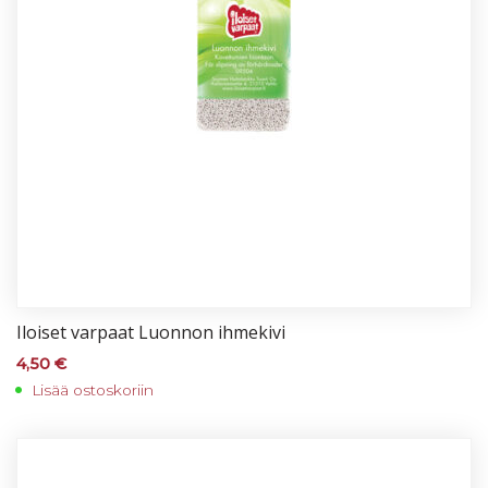
Iloi­set var­paat Luon­non ih­me­ki­vi
4,50
€
Lisää ostoskoriin