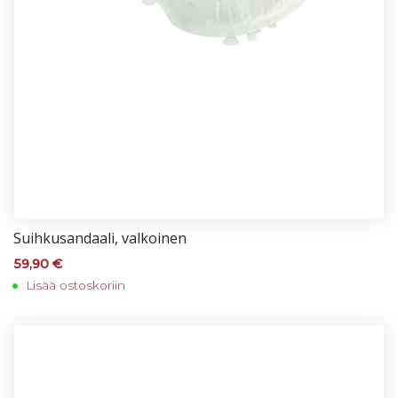
Suih­ku­san­daa­li, val­koi­nen
59,90
€
Lisää ostoskoriin