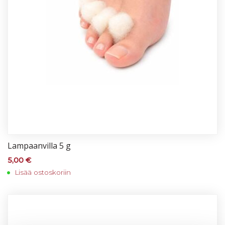
Lam­paan­vil­la 5 g
5,00
€
Lisää ostoskoriin