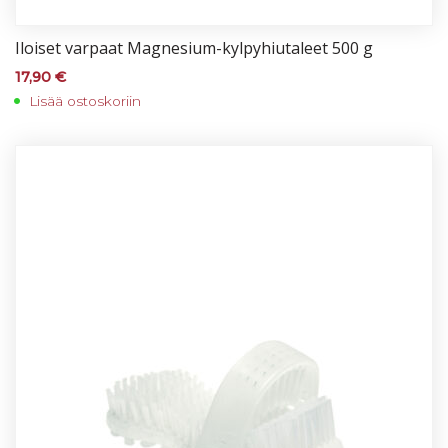
Iloi­set var­paat Mag­ne­sium-kyl­py­hiu­ta­leet 500 g
17,90
€
Lisää ostoskoriin