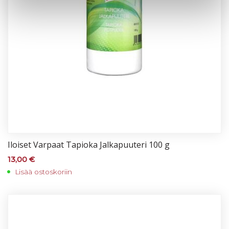
Iloi­set Var­paat Ta­pio­ka Jal­ka­puu­te­ri 100 g
13,00
€
Lisää ostoskoriin