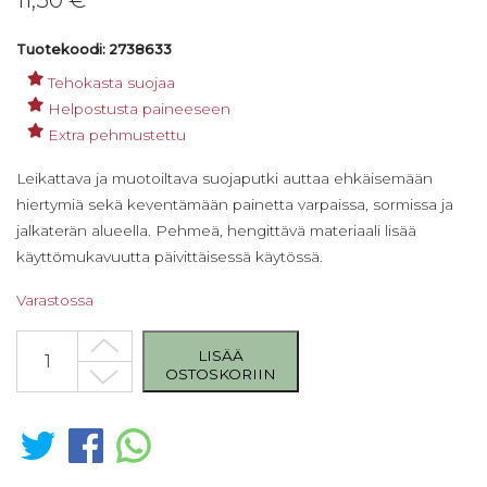
Tuotekoodi: 2738633
Tehokasta suojaa
Helpostusta paineeseen
Extra pehmustettu
Leikattava ja muotoiltava suojaputki auttaa ehkäisemään
hiertymiä sekä keventämään painetta varpaissa, sormissa ja
jalkaterän alueella. Pehmeä, hengittävä materiaali lisää
käyttömukavuutta päivittäisessä käytössä.
Varastossa
Iloiset Varpaat Muotoiltava Suojaputki 21 mm 2 kpl, Extra pehm
LISÄÄ
OSTOSKORIIN