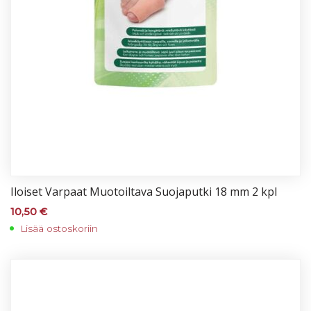
Iloi­set Var­paat Muo­toil­ta­va Suo­ja­put­ki 18 mm 2 kpl
10,50
€
Lisää ostoskoriin