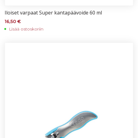
Iloi­set var­paat Su­per kan­ta­pää­voi­de 60 ml
16,50
€
Lisää ostoskoriin