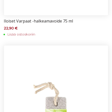
Iloi­set Var­paat -hal­kea­ma­voi­de 75 ml
22,90
€
Lisää ostoskoriin