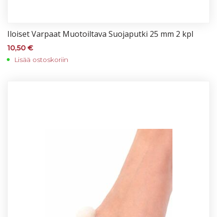
Iloi­set Var­paat Muo­toil­ta­va Suo­ja­put­ki 25 mm 2 kpl
10,50
€
Lisää ostoskoriin