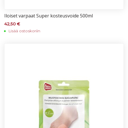
Iloi­set var­paat Su­per kos­teus­voi­de 500ml
42,50
€
Lisää ostoskoriin