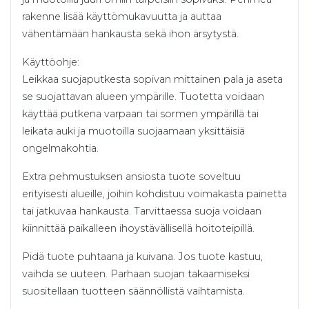
rakenne lisää käyttömukavuutta ja auttaa
vähentämään hankausta sekä ihon ärsytystä.
Käyttöohje:
Leikkaa suojaputkesta sopivan mittainen pala ja aseta
se suojattavan alueen ympärille. Tuotetta voidaan
käyttää putkena varpaan tai sormen ympärillä tai
leikata auki ja muotoilla suojaamaan yksittäisiä
ongelmakohtia.
Extra pehmustuksen ansiosta tuote soveltuu
erityisesti alueille, joihin kohdistuu voimakasta painetta
tai jatkuvaa hankausta. Tarvittaessa suoja voidaan
kiinnittää paikalleen ihoystävällisellä hoitoteipillä.
Pidä tuote puhtaana ja kuivana. Jos tuote kastuu,
vaihda se uuteen. Parhaan suojan takaamiseksi
suositellaan tuotteen säännöllistä vaihtamista.