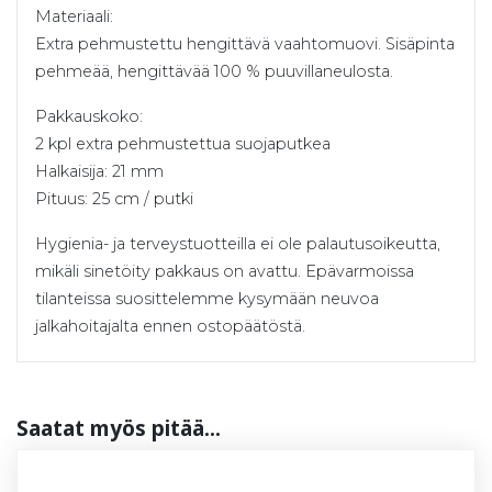
Materiaali:
Extra pehmustettu hengittävä vaahtomuovi. Sisäpinta
pehmeää, hengittävää 100 % puuvillaneulosta.
Pakkauskoko:
2 kpl extra pehmustettua suojaputkea
Halkaisija: 21 mm
Pituus: 25 cm / putki
Hygienia- ja terveystuotteilla ei ole palautusoikeutta,
mikäli sinetöity pakkaus on avattu. Epävarmoissa
tilanteissa suosittelemme kysymään neuvoa
jalkahoitajalta ennen ostopäätöstä.
Saa­tat myös pi­tää...