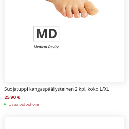
Suo­ja­tup­pi kan­gas­pääl­lys­tei­nen 2 kpl, ko­ko L/XL
25,90
€
Lisää ostoskoriin