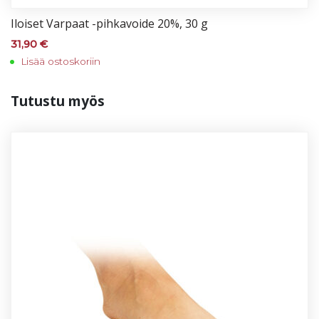
Iloi­set Var­paat -pih­ka­voi­de 20%, 30 g
31,90
€
Lisää ostoskoriin
Tu­tus­tu myös