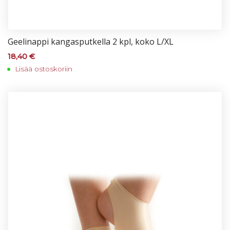
Gee­li­nap­pi kan­gas­put­kel­la 2 kpl, ko­ko L/XL
18,40
€
Lisää ostoskoriin