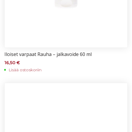
Iloi­set var­paat Rau­ha – jal­ka­voi­de 60 ml
16,50
€
Lisää ostoskoriin