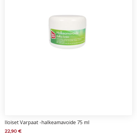
Iloi­set Var­paat -hal­kea­ma­voi­de 75 ml
22,90
€