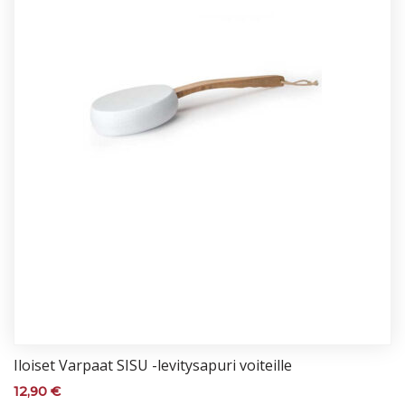
Iloi­set Var­paat SI­SU -le­vi­ty­sa­pu­ri voi­teil­le
12,90
€