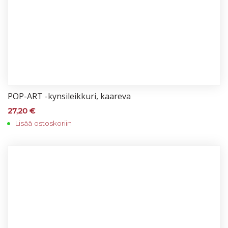
POP-ART -kyn­si­leik­ku­ri, kaa­re­va
27,20
€
Lisää ostoskoriin