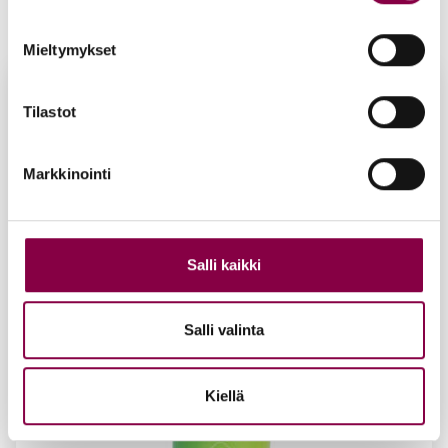
11,50
€
Lisää ostoskoriin
Mieltymykset
Tilastot
Markkinointi
Salli kaikki
Salli valinta
Kiellä