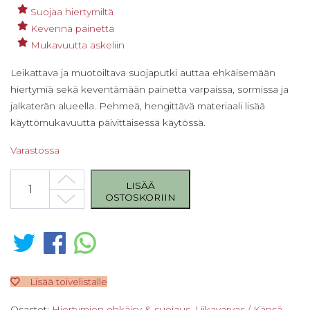
Suojaa hiertymiltä
Kevennä painetta
Mukavuutta askeliin
Leikattava ja muotoiltava suojaputki auttaa ehkäisemään
hiertymiä sekä keventämään painetta varpaissa, sormissa ja
jalkaterän alueella. Pehmeä, hengittävä materiaali lisää
käyttömukavuutta päivittäisessä käytössä.
Varastossa
Iloiset Varpaat Muotoiltava Suojaputki 21 mm 2 kpl määrä
LISÄÄ
OSTOSKORIIN
Lisää toivelistalle
Osastot:
Hiertymien ehkäisy & suojaus
,
Liikavarvas / Känsä
,