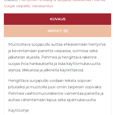
Suojat varpaille
,
Vaivaisenluu
KUVAUS
ARVIOT (0)
Muotoiltava suojaputki auttaa ehkäisemään hiertymiä
ja keventämään painetta varpaissa, sormissa sekä
jalkaterän alueella. Pehmeä ja hengittävä rakenne
suojaa ihoa hankaukselta ja lisää käyttömukavuutta
arjessa, liikkuessa ja jalkineita käytettäessä.
Hengittävä suojaputki voidaan leikata sopivan
pituiseksi ja muotoilla juuri omiin tarpeisiin sopivaksi.
Pehmeä vaahtomuovirakenne vaimentaa painetta ja
auttaa vähentämään kipua sekä epämukavuutta.
Käyttöohje: