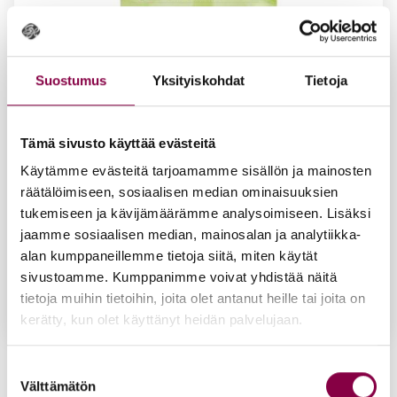
Suostumus
Yksityiskohdat
Tietoja
Tämä sivusto käyttää evästeitä
Käytämme evästeitä tarjoamamme sisällön ja mainosten
räätälöimiseen, sosiaalisen median ominaisuuksien
tukemiseen ja kävijämäärämme analysoimiseen. Lisäksi
jaamme sosiaalisen median, mainosalan ja analytiikka-
alan kumppaneillemme tietoja siitä, miten käytät
sivustoamme. Kumppanimme voivat yhdistää näitä
tietoja muihin tietoihin, joita olet antanut heille tai joita on
kerätty, kun olet käyttänyt heidän palvelujaan.
Iloi­set Var­paat Muo­toil­ta­va Suo­ja­put­ki 21 mm 2 kpl,
Suostumuksen
Ext­ra peh­mus­tet­tu
Välttämätön
valinta