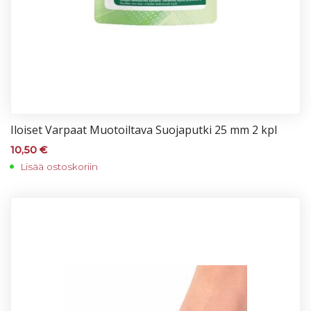
Iloi­set Var­paat Muo­toil­ta­va Suo­ja­put­ki 25 mm 2 kpl
10,50
€
Lisää ostoskoriin