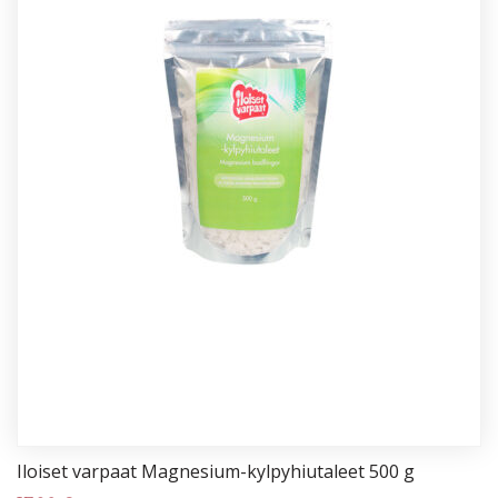
Iloi­set var­paat Mag­ne­sium-kyl­py­hiu­ta­leet 500 g