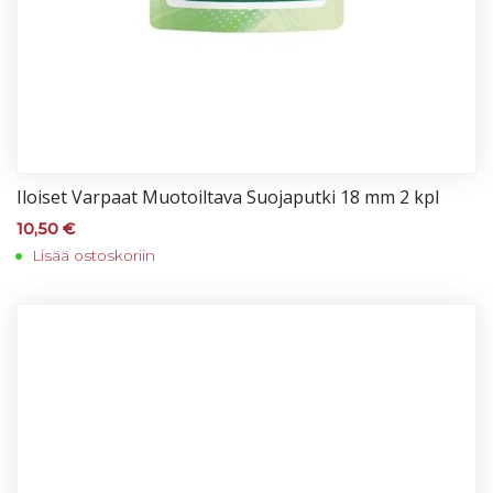
Iloi­set Var­paat Muo­toil­ta­va Suo­ja­put­ki 18 mm 2 kpl
10,50
€
Lisää ostoskoriin