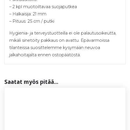
– 2 kpl muotoiltavaa suojaputkea
– Halkaisija: 21 mm
– Pituus: 25 cm / putki
Hygienia- ja terveystuotteilla ei ole palautusoikeutta,
mikäli sinetöity pakkaus on avattu. Epävarmoissa
tilanteissa suosittelemme kysymään neuvoa
jalkahoitajalta ennen ostopäätöstä.
Saa­tat myös pi­tää...