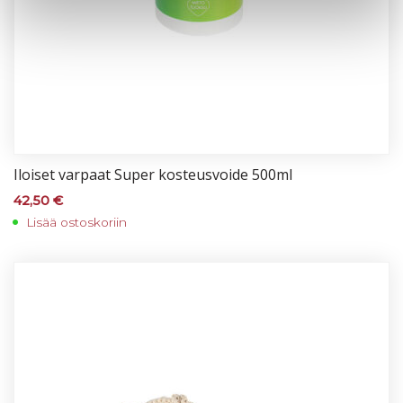
Iloi­set var­paat Su­per kos­teus­voi­de 500ml
42,50
€
Lisää ostoskoriin