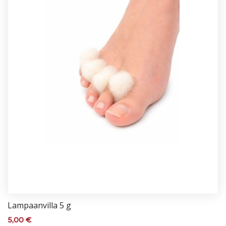
Lam­paan­vil­la 5 g
5,00
€