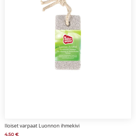
Iloi­set var­paat Luon­non ih­me­ki­vi
4,50
€