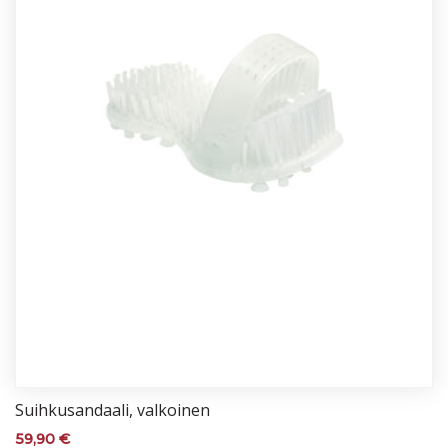
Suih­ku­san­daa­li, val­koi­nen
59,90
€