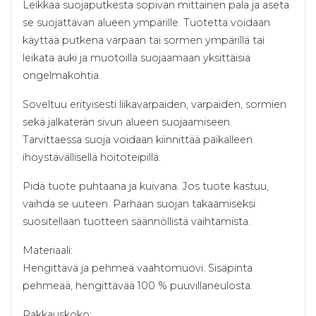
Leikkaa suojaputkesta sopivan mittainen pala ja aseta
se suojattavan alueen ympärille. Tuotetta voidaan
käyttää putkena varpaan tai sormen ympärillä tai
leikata auki ja muotoilla suojaamaan yksittäisiä
ongelmakohtia.
Soveltuu erityisesti liikavarpaiden, varpaiden, sormien
sekä jalkaterän sivun alueen suojaamiseen.
Tarvittaessa suoja voidaan kiinnittää paikalleen
ihoystävällisellä hoitoteipillä.
Pidä tuote puhtaana ja kuivana. Jos tuote kastuu,
vaihda se uuteen. Parhaan suojan takaamiseksi
suositellaan tuotteen säännöllistä vaihtamista.
Materiaali:
Hengittävä ja pehmeä vaahtomuovi. Sisäpinta
pehmeää, hengittävää 100 % puuvillaneulosta.
Pakkauskoko: