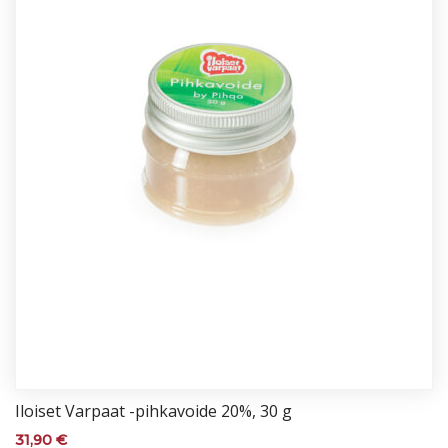
Iloi­set Var­paat -pih­ka­voi­de 20%, 30 g
31,90
€