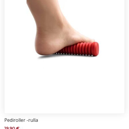
Pe­di­rol­ler -rul­la
19,90
€