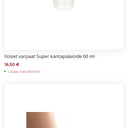
Iloi­set var­paat Su­per kan­ta­pää­voi­de 60 ml
16,50
€
Lisää ostoskoriin