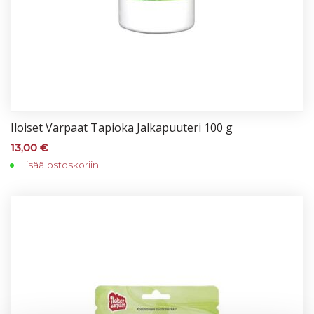
Iloi­set Var­paat Ta­pio­ka Jal­ka­puu­te­ri 100 g
13,00
€
Lisää ostoskoriin