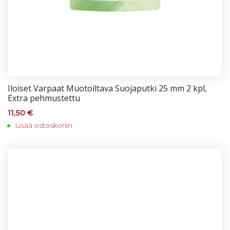
Iloi­set Var­paat Muo­toil­ta­va Suo­ja­put­ki 25 mm 2 kpl,
Ext­ra peh­mus­tet­tu
11,50
€
Lisää ostoskoriin