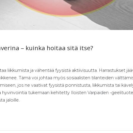
­ve­ri­na – kuin­ka hoi­taa si­tä it­se?
ttaa liikkumista ja vähentää fyysistä aktiivisuutta. Harrastukset jääv
ikkenee. Tämä voi johtaa myös sosiaalisten tilanteiden välttämi
een, jos ne vaativat fyysistä ponnistusta, liikkumista tai kävely
a hyvinvointia tukemaan kehitetty Iloisten Varpaiden -geelituote
 jaloille.