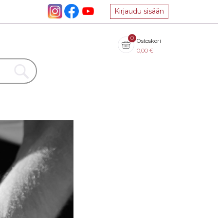
Kirjaudu sisään
0
Ostoskori
0,00
€