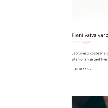
Pie­ni vai­va var­
09.10.2025
Jatkuvasti kosteana o
sitä voi ennaltaehkäis
Lue lisää >>