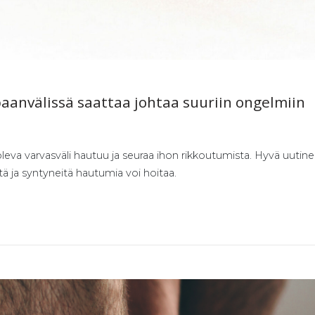
paan­vä­lis­sä saat­taa joh­taa suu­riin on­gel­miin
leva varvasväli hautuu ja seuraa ihon rikkoutumista. Hyvä uutine
tä ja syntyneitä hautumia voi hoitaa.