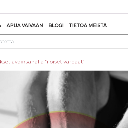
A
APUA VAIVAAN
BLOGI
TIETOA MEISTÄ
ukset avainsanalla “iloiset varpaat”