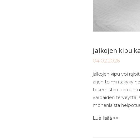
Jal­ko­jen ki­pu ka
04.02.2026
jalkojen kipu voi rajoi
arjen toimintakyky he
tekemisten peruuntumis
varpaiden terveyttä j
monenlaista helpotusta
Lue lisää >>