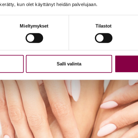
n kerätty, kun olet käyttänyt heidän palvelujaan.
ahoitosarja on uraauurtava kotimainen tuotemerkki. Sarja on kotim
 ja tehokkaista tuotteistaan, joista suuri osa valmistetaan edel
aatu-suhteestaan.
Mieltymykset
Tilastot
Salli valinta