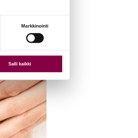
aisuuden lisäksi
leen Suomessa, sekä
Markkinointi
Salli kaikki