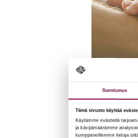
Suostumus
Tämä sivusto käyttää eväste
Käytämme evästeitä tarjoama
Ko­ti­mai­suus – to
ja kävijämäärämme analysoim
18.12.2025
kumppaneillemme tietoja siitä