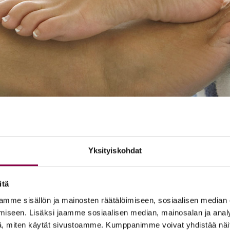
Yksityiskohdat
itä
mme sisällön ja mainosten räätälöimiseen, sosiaalisen median
­del­li­nen valt­ti­kort­ti
iseen. Lisäksi jaamme sosiaalisen median, mainosalan ja analy
, miten käytät sivustoamme. Kumppanimme voivat yhdistää näitä t