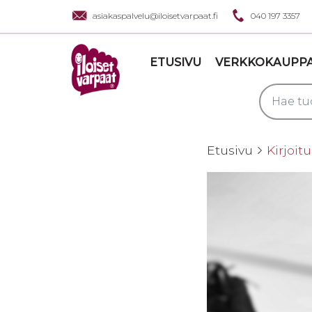
asiakaspalvelu@iloisetvarpaat.fi
040 197 3357
ETUSIVU
VERKKOKAUPP
Etusivu
Kirjoit